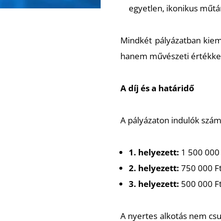
egyetlen, ikonikus műt
Mindkét pályázatban kieme
hanem művészeti értékkel 
A díj és a határidő
A pályázaton indulók számá
1. helyezett:
1 500 000 
2. helyezett:
750 000 F
3. helyezett:
500 000 F
A nyertes alkotás nem csu