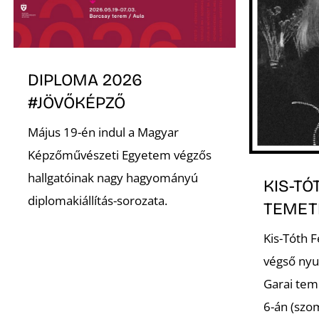
DIPLOMA 2026
#JÖVŐKÉPZŐ
Május 19-én indul a Magyar
Képzőművészeti Egyetem végzős
hallgatóinak nagy hagyományú
KIS-TÓ
diplomakiállítás-sorozata.
TEMET
Kis-Tóth 
végső nyu
Garai tem
6-án (szo