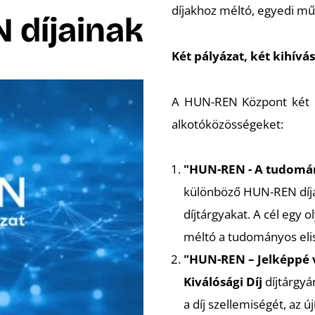
díjakhoz méltó, egyedi műa
 díjainak
Két pályázat, két kihívás
A HUN-REN Központ két pál
alkotóközösségeket:
"HUN-REN - A tudomány
különböző HUN-REN díjak
díjtárgyakat. A cél egy
méltó a tudományos el
"HUN-REN – Jelképpé v
Kiválósági Díj
díjtárgyá
a díj szellemiségét, az 