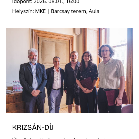
Időpont: 2026. 08.01., 16:00
Helyszín: MKE | Barcsay terem, Aula
Z
KRIZSÁN-DÍJ