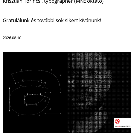
T
Krisztián Tőrincsi, typographer (MKE oktató)
Gratulálunk és további sok sikert kívánunk!
2026.08.10.