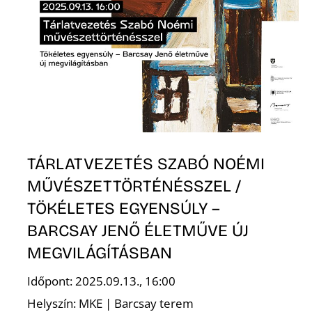
L
TÁRLATVEZETÉS SZABÓ NOÉMI
MŰVÉSZETTÖRTÉNÉSSZEL /
TÖKÉLETES EGYENSÚLY –
BARCSAY JENŐ ÉLETMŰVE ÚJ
MEGVILÁGÍTÁSBAN
Időpont: 2025.09.13., 16:00
Helyszín: MKE | Barcsay terem