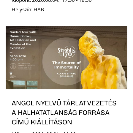
Helyszín: HAB
S
ANGOL NYELVŰ TÁRLATVEZETÉS
A HALHATATLANSÁG FORRÁSA
CÍMŰ KIÁLLÍTÁSON