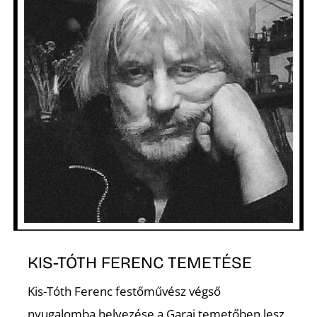
É
P
KIS-TÓTH FERENC TEMETÉSE
Kis-Tóth Ferenc festőművész végső
nyugalomba helyezése a Garai temetőben lesz