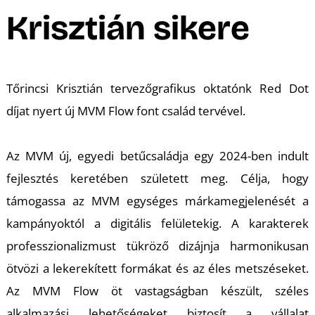
A
Krisztián sikere
Tőrincsi Krisztián tervezőgrafikus oktatónk Red Dot
díjat nyert új MVM Flow font család tervével.
Az MVM új, egyedi betűcsaládja egy 2024-ben indult
fejlesztés keretében született meg. Célja, hogy
támogassa az MVM egységes márkamegjelenését a
kampányoktól a digitális felületekig. A karakterek
professzionalizmust tükröző dizájnja harmonikusan
ötvözi a lekerekített formákat és az éles metszéseket.
Az MVM Flow öt vastagságban készült, széles
alkalmazási lehetőségeket biztosít a vállalat