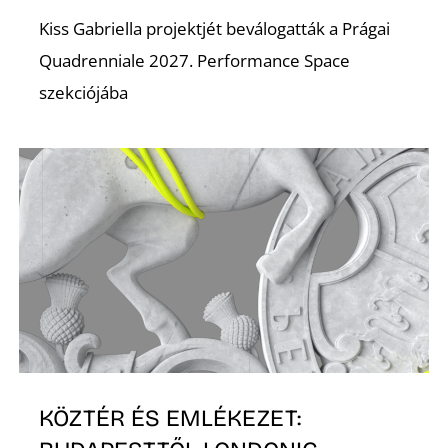
Kiss Gabriella projektjét beválogatták a Prágai
K
Quadrenniale 2027. Performance Space
szekciójába
KÖZTÉR ÉS EMLÉKEZET: