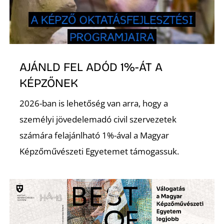
S
AJÁNLD FEL ADÓD 1%-ÁT A
KÉPZŐNEK
2026-ban is lehetőség van arra, hogy a
személyi jövedelemadó civil szervezetek
számára felajánlható 1%-ával a Magyar
Képzőművészeti Egyetemet támogassuk.