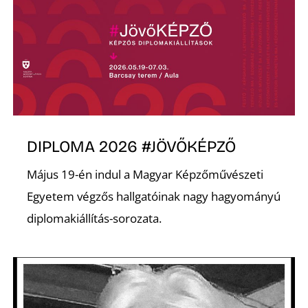
K
DIPLOMA 2026 #JÖVŐKÉPZŐ
Május 19-én indul a Magyar Képzőművészeti
Egyetem végzős hallgatóinak nagy hagyományú
diplomakiállítás-sorozata.