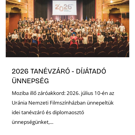
E
2026 TANÉVZÁRÓ - DÍJÁTADÓ
K
ÜNNEPSÉG
Moziba illő záróakkord: 2026. július 10-én az
Uránia Nemzeti Filmszínházban ünnepeltük
idei tanévzáró és diplomaosztó
ünnepségünket,...