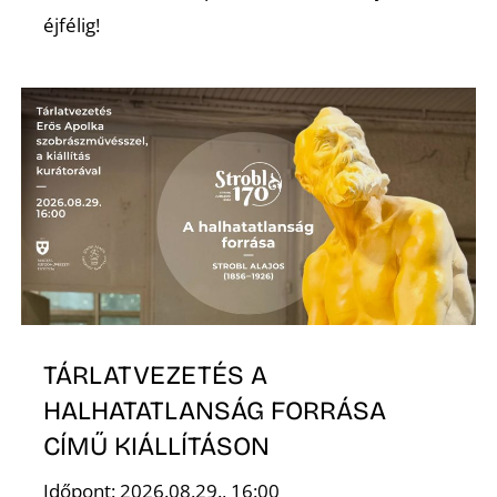
T
éjfélig!
A
TÁRLATVEZETÉS A
HALHATATLANSÁG FORRÁSA
CÍMŰ KIÁLLÍTÁSON
Időpont: 2026.08.29., 16:00