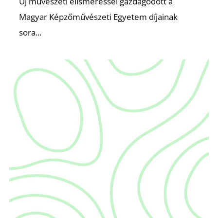
É
Új művészeti elismeréssel gazdagodott a
Magyar Képzőművészeti Egyetem díjainak
sora...