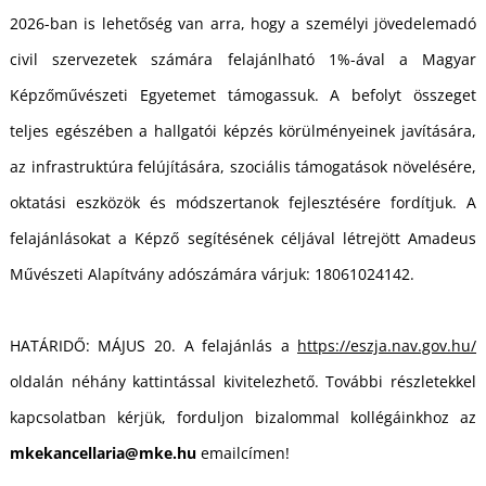
K
2026-ban is lehetőség van arra, hogy a személyi jövedelemadó
civil szervezetek számára felajánlható 1%-ával a Magyar
Képzőművészeti Egyetemet támogassuk. A befolyt összeget
teljes egészében a hallgatói képzés körülményeinek javítására,
az infrastruktúra felújítására, szociális támogatások növelésére,
oktatási eszközök és módszertanok fejlesztésére fordítjuk. A
felajánlásokat a Képző segítésének céljával létrejött Amadeus
Művészeti Alapítvány adószámára várjuk: 18061024142.
HATÁRIDŐ: MÁJUS 20. A felajánlás a
https://eszja.nav.gov.hu/
oldalán néhány kattintással kivitelezhető. További részletekkel
kapcsolatban kérjük, forduljon bizalommal kollégáinkhoz az
mkekancellaria@mke.hu
emailcímen!