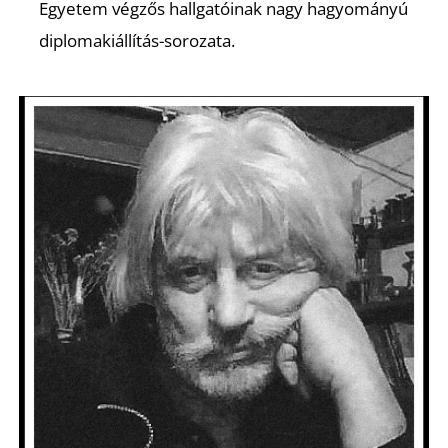
A
Egyetem végzős hallgatóinak nagy hagyományú
diplomakiállítás-sorozata.