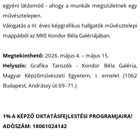
A
egyéni látásmód - ahogy a munkák megszületnek egy
művésztelepen.
Válogatás a III. éves képgrafikus hallgatók művésztelepi
mappáiból az MKE Kondor Béla Galériájában.
Megtekinthető:
2026. május 4. – május 15.
Helyszín:
Grafika Tanszék - Kondor Béla Galéria,
Magyar Képzőművészeti Egyetem, I. emelet (1062
Budapest, Andrássy út 69–71.)
1% A KÉPZŐ OKTATÁSFEJLESTÉSI PROGRAMJAIRA!
ADÓSZÁM: 18061024142