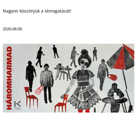
T
Nagyon köszönjük a támogatását!
2026.08.08.