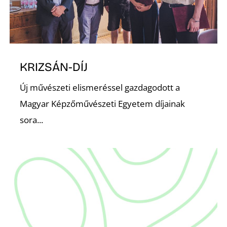
S
KRIZSÁN-DÍJ
Új művészeti elismeréssel gazdagodott a
Magyar Képzőművészeti Egyetem díjainak
sora...