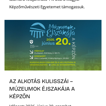
Képzőművészeti Egyetemet támogassuk.
S
AZ ALKOTÁS KULISSZÁI –
MÚZEUMOK ÉJSZAKÁJA A
KÉPZŐN