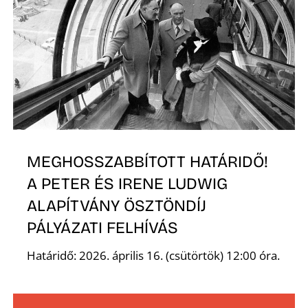
É
P
MEGHOSSZABBÍTOTT HATÁRIDŐ!
A PETER ÉS IRENE LUDWIG
ALAPÍTVÁNY ÖSZTÖNDÍJ
PÁLYÁZATI FELHÍVÁS
Határidő: 2026. április 16. (csütörtök) 12:00 óra.