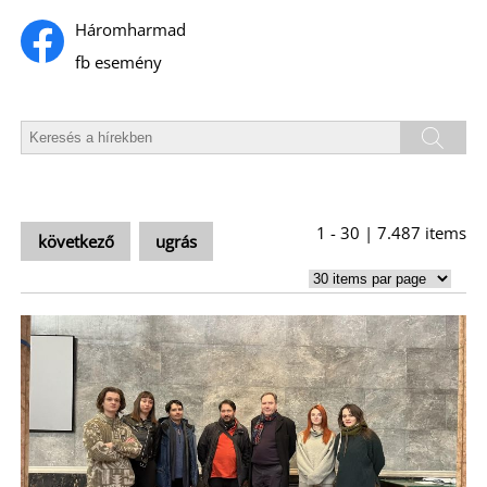
U
Háromharmad
fb esemény
Á
1 - 30 | 7.487 items
következő
ugrás