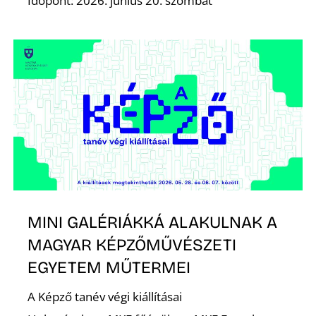
Időpont: 2026. június 20. szombat
MINI GALÉRIÁKKÁ ALAKULNAK A
MAGYAR KÉPZŐMŰVÉSZETI
EGYETEM MŰTERMEI
A Képző tanév végi kiállításai