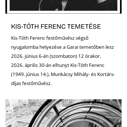
K
KIS-TÓTH FERENC TEMETÉSE
Kis-Tóth Ferenc festőművész végső
nyugalomba helyezése a Garai temetőben lesz
2026. június 6-án (szombaton) 12 órakor.
2026. április 30-án elhunyt Kis-Tóth Ferenc
(1949. június 14.), Munkácsy Mihály- és Kortárs-
díjas festőművész.