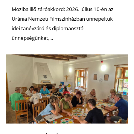
K
Moziba illő záróakkord: 2026. július 10-én az
Uránia Nemzeti Filmszínházban ünnepeltük
idei tanévzáró és diplomaosztó
ünnepségünket,...