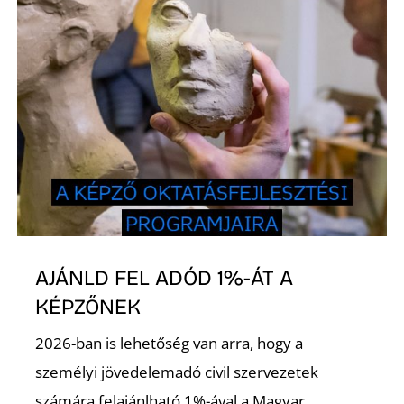
I
AJÁNLD FEL ADÓD 1%-ÁT A
KÉPZŐNEK
2026-ban is lehetőség van arra, hogy a
személyi jövedelemadó civil szervezetek
számára felajánlható 1%-ával a Magyar