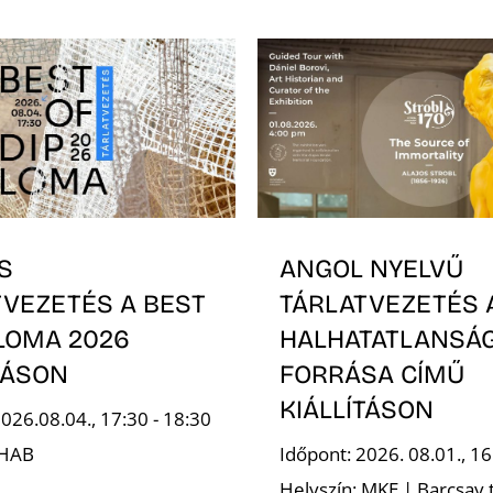
S
ANGOL NYELVŰ
TVEZETÉS A BEST
TÁRLATVEZETÉS 
PLOMA 2026
HALHATATLANSÁ
TÁSON
FORRÁSA CÍMŰ
KIÁLLÍTÁSON
026.08.04., 17:30 - 18:30
 HAB
Időpont: 2026. 08.01., 16
Helyszín: MKE | Barcsay 