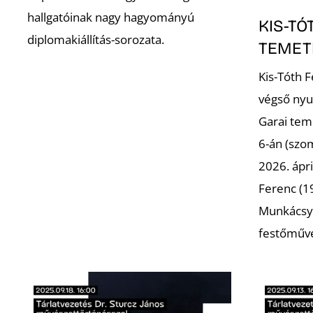
hallgatóinak nagy hagyományú
KIS-TÓ
diplomakiállítás-sorozata.
TEMET
Kis-Tóth 
végső nyu
Garai tem
6-án (szo
2026. ápri
Ferenc (19
Munkácsy 
festőműv