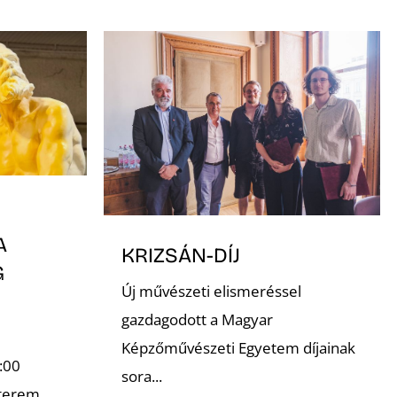
A
KRIZSÁN-DÍJ
G
Új művészeti elismeréssel
gazdagodott a Magyar
Képzőművészeti Egyetem díjainak
:00
sora...
terem,