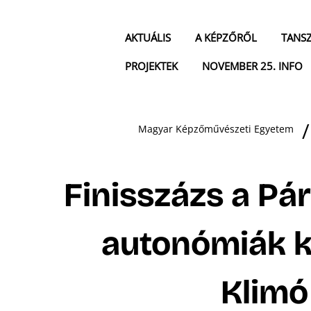
AKTUÁLIS
A KÉPZŐRŐL
TANS
PROJEKTEK
NOVEMBER 25. INFO
Magyar Képzőművészeti Egyetem
Finisszázs a P
autonómiák ki
Klimó