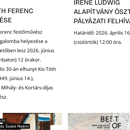
IRENE LUDWIG
TH FERENC
ALAPÍTVÁNY ÖSZ
ÉSE
PÁLYÁZATI FELHÍ
Ferenc festőművész
Határidő: 2026. április 16
galomba helyezése a
(csütörtök) 12:00 óra.
etőben lesz 2026. június
mbaton) 12 órakor.
lis 30-án elhunyt Kis-Tóth
49. június 14.),
Mihály- és Kortárs-díjas
ész.