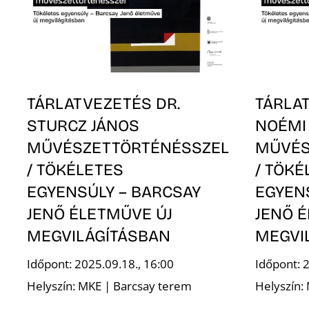
TÁRLATVEZETÉS DR.
TÁRLA
STURCZ JÁNOS
NOÉMI
MŰVÉSZETTÖRTÉNÉSSZEL
MŰVÉS
/ TÖKÉLETES
/ TÖKÉ
EGYENSÚLY – BARCSAY
EGYEN
JENŐ ÉLETMŰVE ÚJ
JENŐ 
MEGVILÁGÍTÁSBAN
MEGVI
Időpont: 2025.09.18., 16:00
Időpont: 
Helyszín: MKE | Barcsay terem
Helyszín: