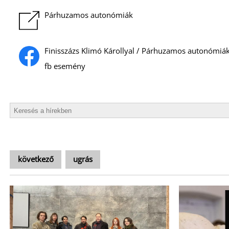
Párhuzamos autonómiák
Finisszázs Klimó Károllyal / Párhuzamos autonómiá
fb esemény
következő
ugrás