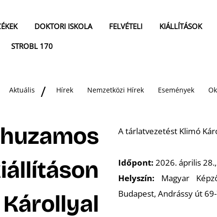
ZÉKEK
DOKTORI ISKOLA
FELVÉTELI
KIÁLLÍTÁSOK
STROBL 170
Aktuális
Hírek
Nemzetközi Hírek
Események
Ok
árhuzamos
A tárlatvezetést Klimó Káro
állításon
Időpont:
2026. április 28.
Helyszín:
Magyar Képz
Budapest, Andrássy út 69-
 Károllyal