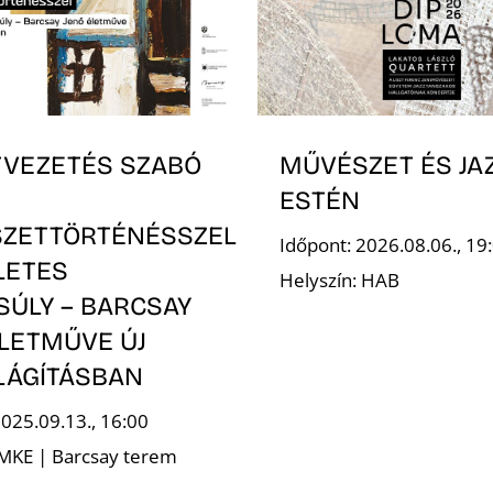
TVEZETÉS SZABÓ
MŰVÉSZET ÉS JA
ESTÉN
ZETTÖRTÉNÉSSZEL
Időpont: 2026.08.06., 19
LETES
Helyszín: HAB
SÚLY – BARCSAY
ÉLETMŰVE ÚJ
LÁGÍTÁSBAN
2025.09.13., 16:00
 MKE | Barcsay terem