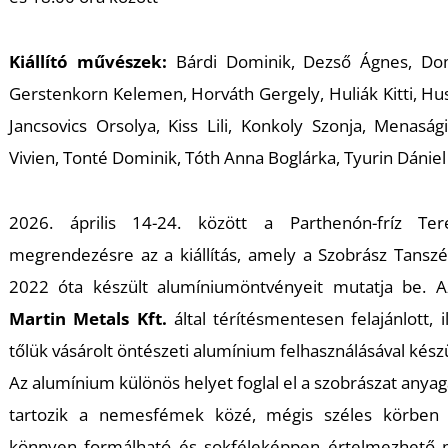
K
Kiállító művészek:
Bárdi Dominik, Dezső Ágnes, Dom
Gerstenkorn Kelemen, Horváth Gergely, Huliák Kitti, H
Jancsovics Orsolya, Kiss Lili, Konkoly Szonja, Menaság
Vivien, Tonté Dominik, Tóth Anna Boglárka, Tyurin Dániel
2026. április 14-24. között a Parthenón-fríz Te
megrendezésre az a kiállítás, amely a Szobrász Tanszé
2022 óta készült alumíniumöntvényeit mutatja be. A
Martin Metals Kft.
által térítésmentesen felajánlott, 
tőlük vásárolt öntészeti alumínium felhasználásával kész
Az alumínium különös helyet foglal el a szobrászat anyag
tartozik a nemesfémek közé, mégis széles körben 
könnyen formálható és sokféleképpen értelmezhető ma