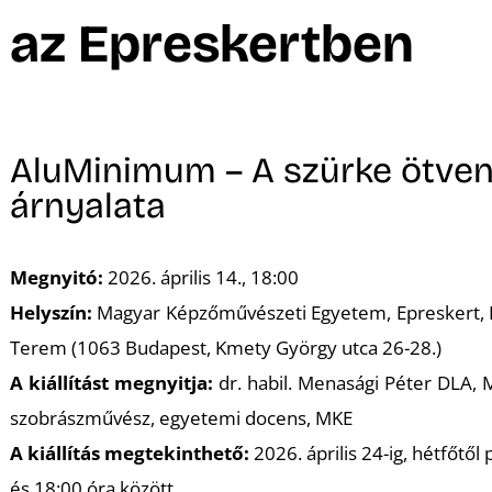
A
az Epreskertben
AluMinimum – A szürke ötve
árnyalata
Megnyitó:
2026. április 14., 18:00
Helyszín:
Magyar Képzőművészeti Egyetem, Epreskert, 
Terem (1063 Budapest, Kmety György utca 26-28.)
A kiállítást megnyitja:
dr. habil. Menasági Péter DLA, 
szobrászművész, egyetemi docens, MKE
A kiállítás megtekinthető:
2026. április 24-ig, hétfőtől
és 18:00 óra között