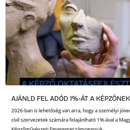
A
AJÁNLD FEL ADÓD 1%-ÁT A KÉPZŐNE
2026-ban is lehetőség van arra, hogy a személyi jö
civil szervezetek számára felajánlható 1%-ával a Mag
Képzőművészeti Egyetemet támogassuk.