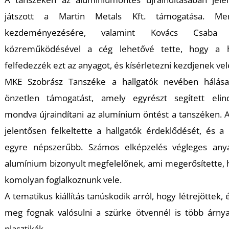
U
játszott a Martin Metals Kft. támogatása. Me
kezdeményezésére, valamint Kovács Csaba 
közreműködésével a cég lehetővé tette, hogy a ha
felfedezzék ezt az anyagot, és kísérletezni kezdjenek vel
MKE Szobrász Tanszéke a hallgatók nevében hálása
önzetlen támogatást, amely egyrészt segített elind
Á
mondva újraindítani az alumínium öntést a tanszéken. 
jelentősen felkeltette a hallgatók érdeklődését, és a
egyre népszerűbb. Számos elképzelés végleges any
alumínium bizonyult megfelelőnek, ami megerősítette,
komolyan foglalkoznunk vele.
A tematikus kiállítás tanúskodik arról, hogy létrejöttek, 
meg fognak valósulni a szürke ötvennél is több árnya
plasztikák.