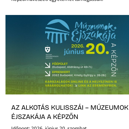
K
AZ ALKOTÁS KULISSZÁI – MÚZEUMOK
ÉJSZAKÁJA A KÉPZŐN
Időpont: 2026. június 20. szombat