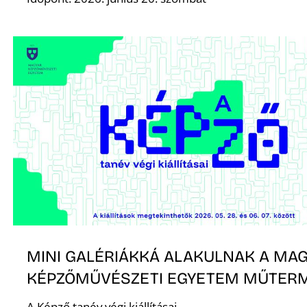
É
P
MINI GALÉRIÁKKÁ ALAKULNAK A MA
KÉPZŐMŰVÉSZETI EGYETEM MŰTERM
A Képző tanév végi kiállításai