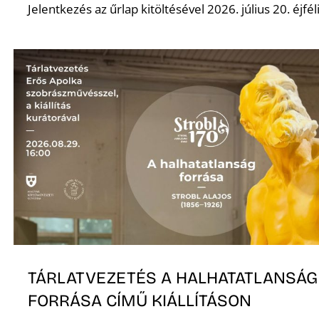
Jelentkezés az űrlap kitöltésével 2026. július 20. éjféli
Z
TÁRLATVEZETÉS A HALHATATLANSÁG
FORRÁSA CÍMŰ KIÁLLÍTÁSON