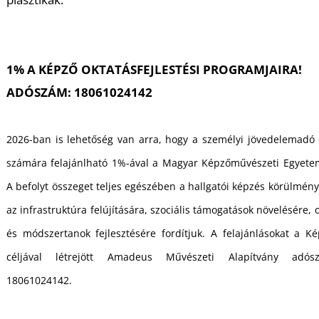
1% A KÉPZŐ OKTATÁSFEJLESTÉSI PROGRAMJAIRA!
ADÓSZÁM: 18061024142
L
2026-ban is lehetőség van arra, hogy a személyi jövedelemadó c
számára felajánlható 1%-ával a Magyar Képzőművészeti Egyete
A befolyt összeget teljes egészében a hallgatói képzés körülmény
az infrastruktúra felújítására, szociális támogatások növelésére, 
és módszertanok fejlesztésére fordítjuk. A felajánlásokat a K
céljával létrejött Amadeus Művészeti Alapítvány adós
18061024142.