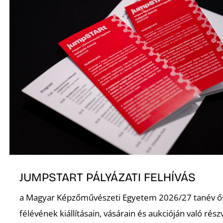
S
JUMPSTART PÁLYÁZATI FELHÍVÁS
a Magyar Képzőművészeti Egyetem 2026/27 tanév ő
félévének kiállításain, vásárain és aukcióján való rész