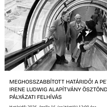
Ő
MEGHOSSZABBÍTOTT HATÁRIDŐ! A PE
IRENE LUDWIG ALAPÍTVÁNY ÖSZTÖND
PÁLYÁZATI FELHÍVÁS
Határidő: 2026. április 16. (csütörtök) 12:00 óra.