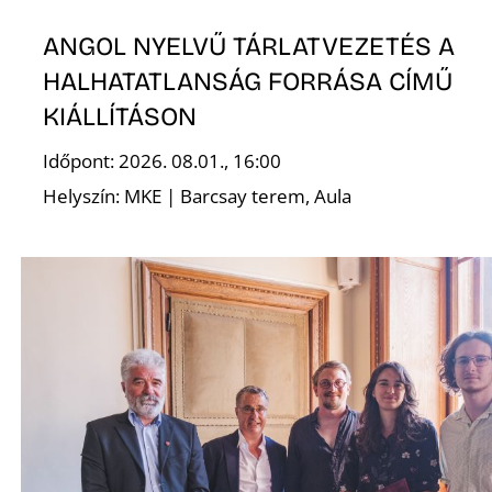
E
ANGOL NYELVŰ TÁRLATVEZETÉS A
HALHATATLANSÁG FORRÁSA CÍMŰ
KIÁLLÍTÁSON
Időpont: 2026. 08.01., 16:00
Helyszín: MKE | Barcsay terem, Aula
K