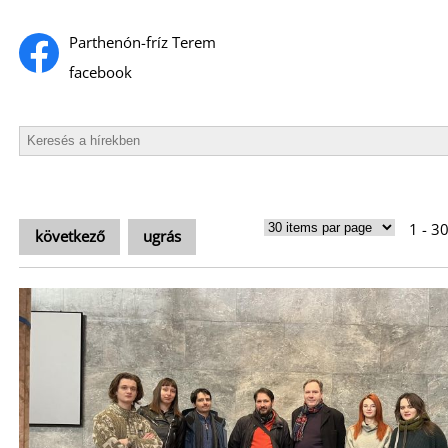
Parthenón-fríz Terem
facebook
1 - 3
következő
ugrás