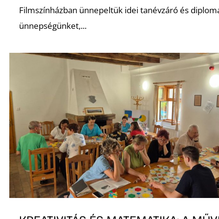
Filmszínházban ünnepeltük idei tanévzáró és diplom
ünnepségünket,...
O