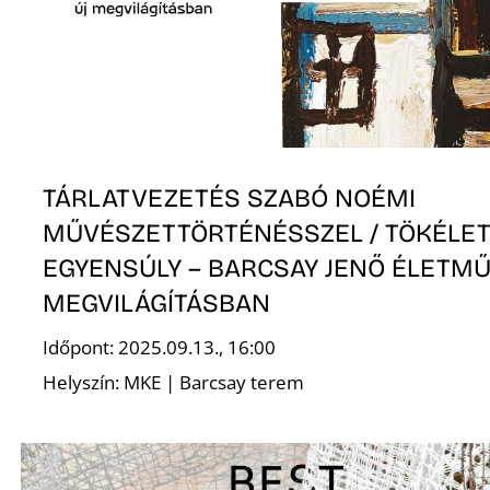
T
TÁRLATVEZETÉS SZABÓ NOÉMI
MŰVÉSZETTÖRTÉNÉSSZEL / TÖKÉLE
A
EGYENSÚLY – BARCSAY JENŐ ÉLETMŰ
MEGVILÁGÍTÁSBAN
Időpont: 2025.09.13., 16:00
Helyszín: MKE | Barcsay terem