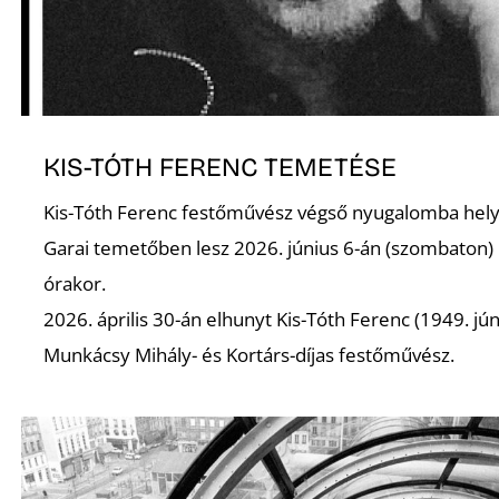
R
KIS-TÓTH FERENC TEMETÉSE
Kis-Tóth Ferenc festőművész végső nyugalomba hel
Garai temetőben lesz 2026. június 6-án (szombaton)
órakor.
2026. április 30-án elhunyt Kis-Tóth Ferenc (1949. jún
Munkácsy Mihály- és Kortárs-díjas festőművész.