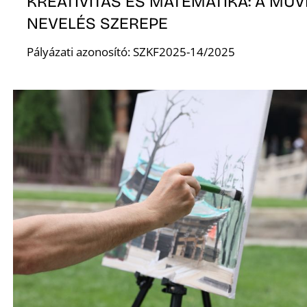
KREATIVITÁS ÉS MATEMATIKA: A MŰV
NEVELÉS SZEREPE
K
Pályázati azonosító: SZKF2025-14/2025