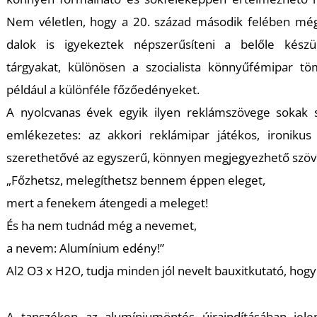
T
Nem véletlen, hogy a 20. század második felében mé
dalok is igyekeztek népszerűsíteni a belőle készü
tárgyakat, különösen a szocialista könnyűfémipar tö
például a különféle főzőedényeket.
A nyolcvanas évek egyik ilyen reklámszövege sokak
emlékezetes: az akkori reklámipar játékos, ironikus
szerethetővé az egyszerű, könnyen megjegyezhető szöv
„Főzhetsz, melegíthetsz bennem éppen eleget,
mert a fenekem átengedi a meleget!
És ha nem tudnád még a nevemet,
a nevem: Alumínium edény!”
Al2 O3 x H2O, tudja minden jól nevelt bauxitkutató, hogy
A tanszéken az alumíniumöntés újraindításában jele