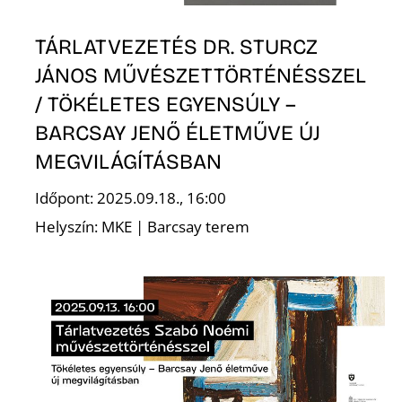
R
TÁRLATVEZETÉS DR. STURCZ
JÁNOS MŰVÉSZETTÖRTÉNÉSSZEL
/ TÖKÉLETES EGYENSÚLY –
BARCSAY JENŐ ÉLETMŰVE ÚJ
MEGVILÁGÍTÁSBAN
Időpont: 2025.09.18., 16:00
Helyszín: MKE | Barcsay terem