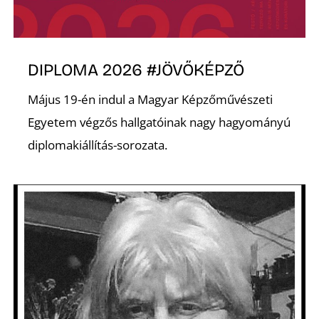
A
DIPLOMA 2026 #JÖVŐKÉPZŐ
Május 19-én indul a Magyar Képzőművészeti
Egyetem végzős hallgatóinak nagy hagyományú
diplomakiállítás-sorozata.