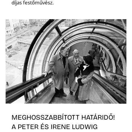
É
díjas festőművész.
P
MEGHOSSZABBÍTOTT HATÁRIDŐ!
A PETER ÉS IRENE LUDWIG