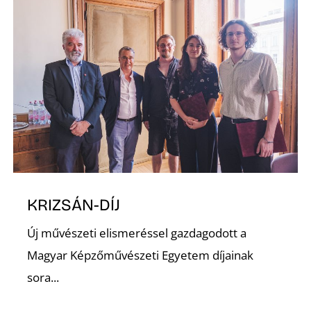
S
KRIZSÁN-DÍJ
Új művészeti elismeréssel gazdagodott a
Magyar Képzőművészeti Egyetem díjainak
sora...