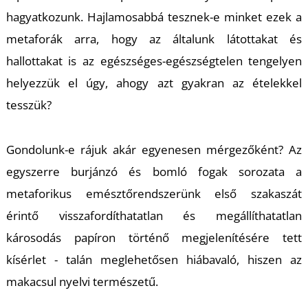
K
hagyatkozunk. Hajlamosabbá tesznek-e minket ezek a
metaforák arra, hogy az általunk látottakat és
hallottakat is az egészséges-egészségtelen tengelyen
helyezzük el úgy, ahogy azt gyakran az ételekkel
tesszük?
Gondolunk-e rájuk akár egyenesen mérgezőként? Az
egyszerre burjánzó és bomló fogak sorozata a
metaforikus emésztőrendszerünk első szakaszát
érintő visszafordíthatatlan és megállíthatatlan
károsodás papíron történő megjelenítésére tett
kísérlet - talán meglehetősen hiábavaló, hiszen az
makacsul nyelvi természetű.