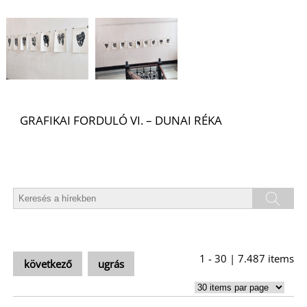
U
GRAFIKAI FORDULÓ VI. – DUNAI RÉKA
Á
1 - 30 | 7.487 items
következő
ugrás