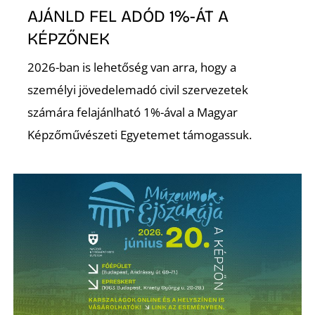
AJÁNLD FEL ADÓD 1%-ÁT A
S
KÉPZŐNEK
2026-ban is lehetőség van arra, hogy a
személyi jövedelemadó civil szervezetek
számára felajánlható 1%-ával a Magyar
Képzőművészeti Egyetemet támogassuk.