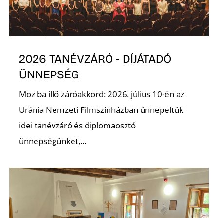
K
2026 TANÉVZÁRÓ - DÍJÁTADÓ
ÜNNEPSÉG
Moziba illő záróakkord: 2026. július 10-én az
Uránia Nemzeti Filmszínházban ünnepeltük
idei tanévzáró és diplomaosztó
ünnepségünket,...