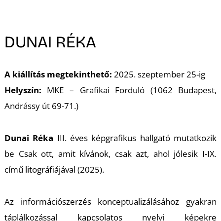
A
DUNAI RÉKA
A kiállítás megtekinthető:
2025. szeptember 25-ig
Helyszín:
MKE – Grafikai Forduló (1062 Budapest,
Andrássy út 69-71.)
Dunai Réka
III. éves képgrafikus hallgató mutatkozik
be
Csak ott, amit kívánok, csak azt, ahol jólesik I-IX.
című litográfiájával (2025).
Az információszerzés konceptualizálásához gyakran
táplálkozással kapcsolatos nyelvi képekre