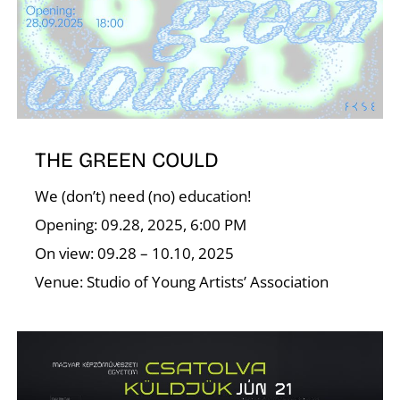
É
THE GREEN COULD
We (don’t) need (no) education!
Opening: 09.28, 2025, 6:00 PM
K
On view: 09.28 – 10.10, 2025
Venue: Studio of Young Artists’ Association