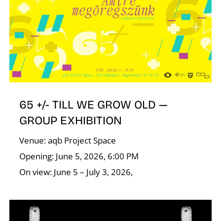
P
65 +/- TILL WE GROW OLD —
GROUP EXHIBITION
Z
Venue: aqb Project Space
Opening: June 5, 2026, 6:00 PM
On view: June 5 – July 3, 2026,