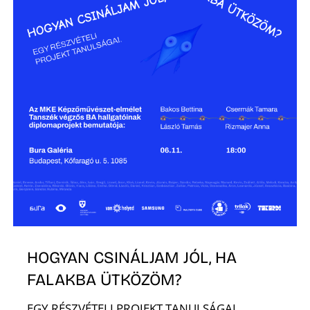
K
HOGYAN CSINÁLJAM JÓL, HA
FALAKBA ÜTKÖZÖM?
EGY RÉSZVÉTELI PROJEKT TANULSÁGAI