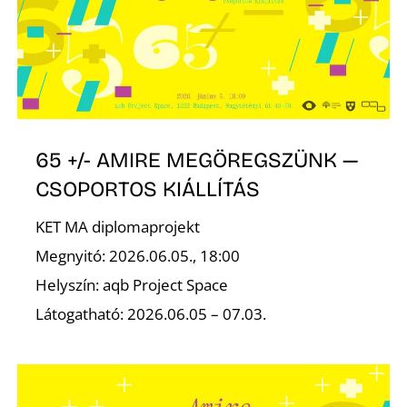
É
65 +/- AMIRE MEGÖREGSZÜNK —
CSOPORTOS KIÁLLÍTÁS
KET MA diplomaprojekt
Megnyitó: 2026.06.05., 18:00
Helyszín: aqb Project Space
Látogatható: 2026.06.05 – 07.03.