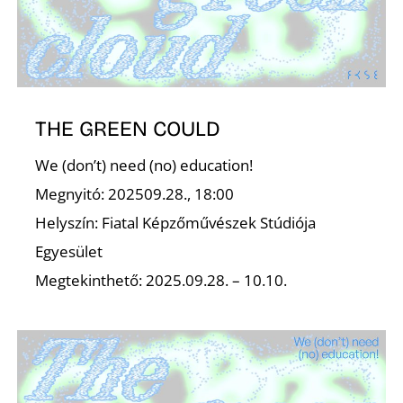
Z
THE GREEN COULD
We (don’t) need (no) education!
Megnyitó: 202509.28., 18:00
Helyszín: Fiatal Képzőművészek Stúdiója
Egyesület
Megtekinthető: 2025.09.28. – 10.10.