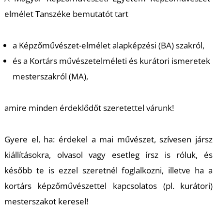
elmélet Tanszéke bemutatót tart
a Képzőművészet-elmélet alapképzési (BA) szakról,
és a Kortárs művészetelméleti és kurátori ismeretek
mesterszakról (MA),
T
amire minden érdeklődőt szeretettel várunk!
Gyere el, ha: érdekel a mai művészet, szívesen jársz
kiállításokra, olvasol vagy esetleg írsz is róluk, és
később te is ezzel szeretnél foglalkozni, illetve ha a
kortárs képzőművészettel kapcsolatos (pl. kurátori)
mesterszakot keresel!