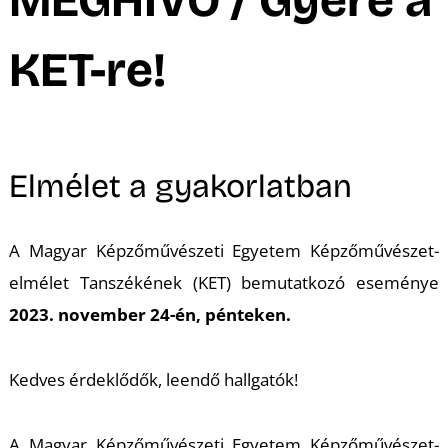
A
KET-re!
Elmélet a gyakorlatban
A Magyar Képzőművészeti Egyetem Képzőművészet-
K
elmélet Tanszékének (KET) bemutatkozó eseménye
2023. november 24-én, pénteken.
Kedves érdeklődők, leendő hallgatók!
A Magyar Képzőművészeti Egyetem Képzőművészet-