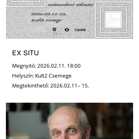
Ő
EX SITU
Megnyitó: 2026.02.11. 18:00
Helyszín: Kult2 Csemege
Megtekinthető: 2026.02.11– 15.
L