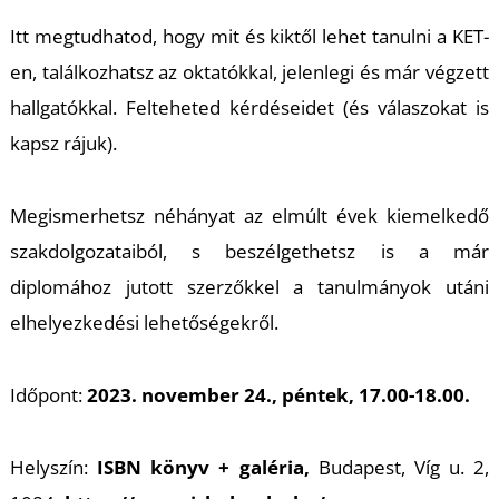
Itt megtudhatod, hogy mit és kiktől lehet tanulni a KET-
U
en, találkozhatsz az oktatókkal, jelenlegi és már végzett
hallgatókkal. Felteheted kérdéseidet (és válaszokat is
kapsz rájuk).
Megismerhetsz néhányat az elmúlt évek kiemelkedő
szakdolgozataiból, s beszélgethetsz is a már
diplomához jutott szerzőkkel a tanulmányok utáni
elhelyezkedési lehetőségekről.
Időpont:
2023. november 24., péntek, 17.00-18.00.
Helyszín:
ISBN könyv + galéria,
Budapest, Víg u. 2,