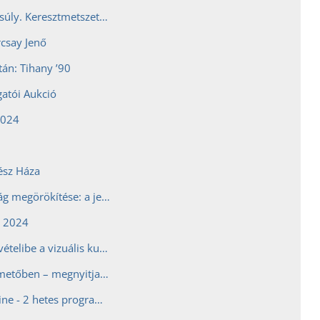
Tökéletes egyensúly. Keresztmetszet – Barcsay Jenő életműve új megvilágításban
csay Jenő
tán: Tihany ’90
atói Aukció
2024
ész Háza
Az Örökkévalóság megörökítése: a jeruzsálemi örmény fotográfia a 19. és 20. században
a 2024
Beleszámít a felvételibe a vizuális kultúra érettségi eredményea következő tanévtől
Séta a szobortemetőben – megnyitja kapuit a titokzatos kert
Let Your Star Shine - 2 hetes programsorozat a Képzőn az uniós csatlakozás 20. évfordulóján