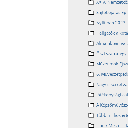
Sajtóbejárás Ep
Nyílt nap 2023
Álmainkban való
Múzeumok Éjsz
6. Művészetpeda
Lián / Mester - 