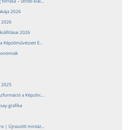
A halhatatlanság forrása – Strobl kiállítás
akája 2026
a 2026
kiállításai 2026
Nemzetközi hét a Képzőművészeti Egyetemen
tonómiák
a 2025
Tradíció és transzformáció a Képzőn: kalligráfia workshop, kínai bronzok és Heri Dono a Múzeumok Éjszakáján
say-grafika
Rewoven Patterns | Újraszőtt mintázatok