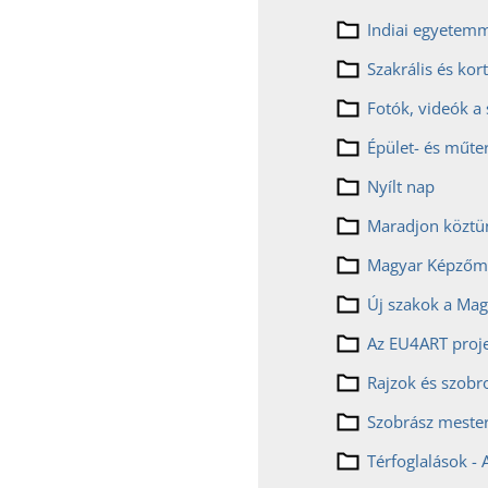
Fotók, videók a
Épület- és műt
Nyílt nap
Maradjon köztü
Szobrász mester