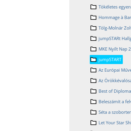
Hommage à Bar
Tölg-Molnár Zol
jumpSTARt Hallg
MKE Nyílt Nap 
jumpSTART
Az Európai Műv
Best of Diplom