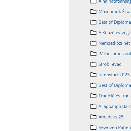
Múzeumok Éjsz
Best of Diplom
A Képző év végi 
Párhuzamos au
Strobl-évad
Jumpstart 2025
Best of Diplom
A lappangó Barc
Amadeus 25