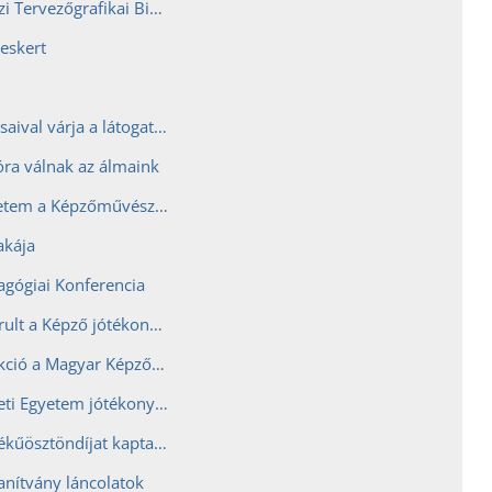
XXIV. Nemzetközi Tervezőgrafikai Biennálé a Képzőn
reskert
Hallgatók alkotásaival várja a látogatókat a Képző az Art Marketen
ra válnak az álmaink
Őszi szabadegyetem a Képzőművészetin
akája
gógiai Konferencia
Nagy sikerrel zárult a Képző jótékonysági aukciója és online adományozása
Jótékonysági aukció a Magyar Képzőművészeti Egyetemen
A Képzőművészeti Egyetem jótékonysági adományozást szervez a török földrengés áldozatai javára
Több milliós értékűösztöndíjat kaptak az innovációs pályázatokon nyertes hallgatók a Képzőn
tanítvány láncolatok