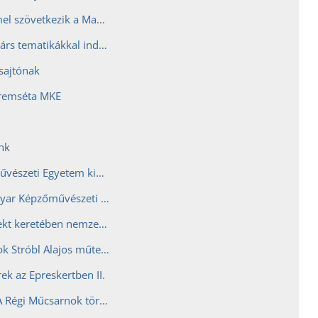
Indiai egyetemmel szövetkezik a Magyar Képzőművészeti Egyetem
Szakrális és kortárs tematikákkal indul újra a Képző nagysikerű művészeti előadás-sorozata
 sajtónak
eremséta MKE
nk
Magyar Képzőművészeti Egyetem kiállítása az Art Market Budapesten
Új szakok a Magyar Képzőművészeti Egyetemen
Az EU4ART projekt keretében nemzetközi művészeti kiállítás nyílik Drezdában
Rajzok és szobrok Stróbl Alajos műterméből
ek az Epreskertben II.
Térfoglalások - A Régi Műcsarnok történetei - Reprezentatív kiállítás a frissen restaurált Lotz-freskókkal a 150 éves Magyar Képzőművészeti Egyetemen