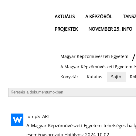
AKTUÁLIS
A KÉPZŐRŐL
TANS
PROJEKTEK
NOVEMBER 25. INFO
Magyar Képzőművészeti Egyetem
A Magyar Képzőművészeti Egyetem é
Könyvtár
Kutatás
Sajtó
Ról
jumpSTART
A Magyar Képzőművészeti Egyetem tehetséges hall
eseménysorozata Hatályos: 2024.10.02.