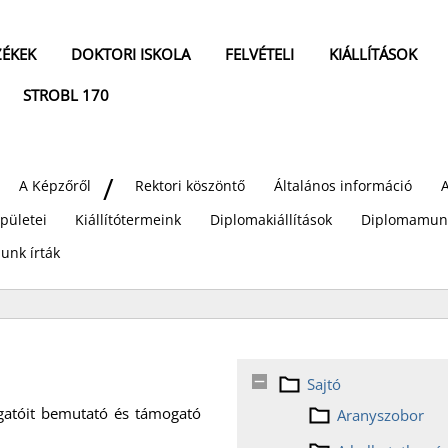
ZÉKEK
DOKTORI ISKOLA
FELVÉTELI
KIÁLLÍTÁSOK
STROBL 170
A Képzőről
Rektori köszöntő
Általános információ
pületei
Kiállítótermeink
Diplomakiállítások
Diplomamun
unk írták
Sajtó
gatóit bemutató és támogató
Aranyszobor