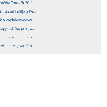
A legendás Intermédia Tanszék 30 éves fennállását ünnepli az MKE150 eseménysorozat új kiállítása: „És mégis mozi a föld!” IMXXX
Reprezentatív kiállítással indítja a Képző az MKE150 nagyszabású programsorozatát
Betyárok és pulik a Vajdahunyadvárban
MKE150 néven nagyszabású programsorozat indul az idén 150 éves Magyar Képzőművészeti Egyetemen
A nyitottság, a vitalitás szellemében készül 150. évnyitójára a Magyar Képzőművészeti Egyetem
Új rektort neveztek ki a Magyar Képzőművészeti Egyetem élére