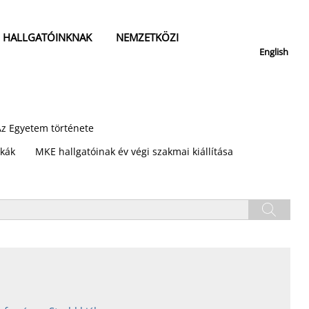
HALLGATÓINKNAK
NEMZETKÖZI
English
Az Egyetem története
kák
MKE hallgatóinak év végi szakmai kiállítása