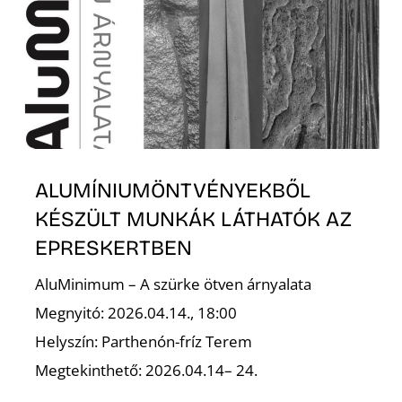
T
ALUMÍNIUMÖNTVÉNYEKBŐL
A
KÉSZÜLT MUNKÁK LÁTHATÓK AZ
EPRESKERTBEN
AluMinimum – A szürke ötven árnyalata
Megnyitó: 2026.04.14., 18:00
Helyszín: Parthenón-fríz Terem
Megtekinthető: 2026.04.14– 24.