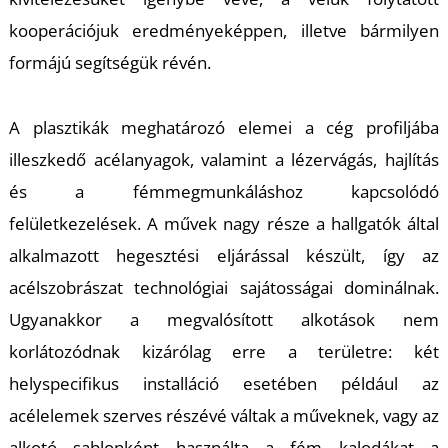
T
kooperációjuk eredményeképpen, illetve bármilyen
formájú segítségük révén.
A plasztikák meghatározó elemei a cég profiljába
illeszkedő acélanyagok, valamint a lézervágás, hajlítás
és a fémmegmunkáláshoz kapcsolódó
felületkezelések. A művek nagy része a hallgatók által
alkalmazott hegesztési eljárással készült, így az
acélszobrászat technológiai sajátosságai dominálnak.
Ugyanakkor a megvalósított alkotások nem
korlátozódnak kizárólag erre a területre: két
helyspecifikus installáció esetében például az
acélelemek szerves részévé váltak a műveknek, vagy az
alkotó sablonként használta a fém kalodákat a