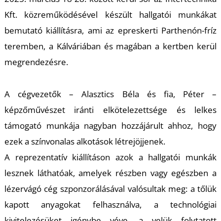
K
Kft. közreműködésével készült hallgatói munkákat
bemutató kiállításra, ami az epreskerti Parthenón-fríz
teremben, a Kálváriában és magában a kertben kerül
megrendezésre.
A cégvezetők – Alasztics Béla és fia, Péter –
képzőművészet iránti elkötelezettsége és lelkes
támogató munkája nagyban hozzájárult ahhoz, hogy
ezek a színvonalas alkotások létrejöjjenek.
A reprezentatív kiállításon azok a hallgatói munkák
lesznek láthatóak, amelyek részben vagy egészben a
lézervágó cég szponzorálásával valósultak meg: a tőlük
kapott anyagokat felhasználva, a technológiai
kivitelezésüket igénybe véve, a velük folytatott