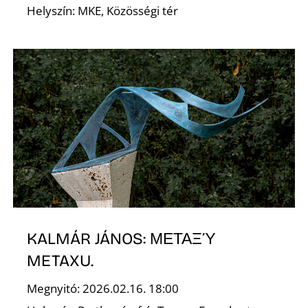
K
Helyszín: MKE, Közösségi tér
KALMÁR JÁNOS: ΜΕΤΑΞΎ
METAXU.
Megnyitó: 2026.02.16. 18:00