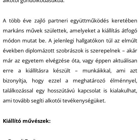
alkotói gondolkodásukba.
A több éve zajló partneri együttműködés keretében
markáns művek születtek, amelyeket a kiállítás átfogó
módon mutat be. A jelenlegi hallgatókon túl az elmúlt
L
években diplomázott szobrászok is szerepelnek – akár
már az egyetem elvégzése óta, vagy éppen aktuálisan
erre a kiállításra készült – munkáikkal, ami azt
bizonyítja, hogy ezzel a meghatározó élménnyel,
találkozással egy hosszútávú kapcsolat is kialakulhat,
ami tovább segíti alkotói tevékenységüket.
Kiállító művészek: