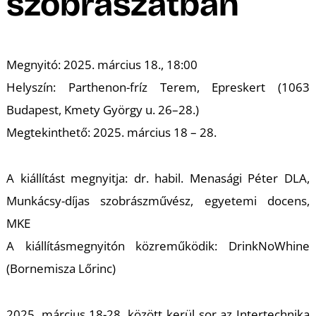
szobrászatban
A
Megnyitó: 2025. március 18., 18:00
Helyszín: Parthenon-fríz Terem, Epreskert (1063
Budapest, Kmety György u. 26–28.)
Megtekinthető: 2025. március 18 – 28.
A kiállítást megnyitja: dr. habil. Menasági Péter DLA,
Munkácsy-díjas szobrászművész, egyetemi docens,
MKE
A kiállításmegnyitón közreműködik: DrinkNoWhine
(Bornemisza Lőrinc)
2025. március 18-28. között kerül sor az Intertechnika