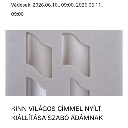
É
Védések: 2026.06.10., 09:00, 2026.06.11.,
09:00
P
KINN VILÁGOS CÍMMEL NYÍLT
KIÁLLÍTÁSA SZABÓ ÁDÁMNAK