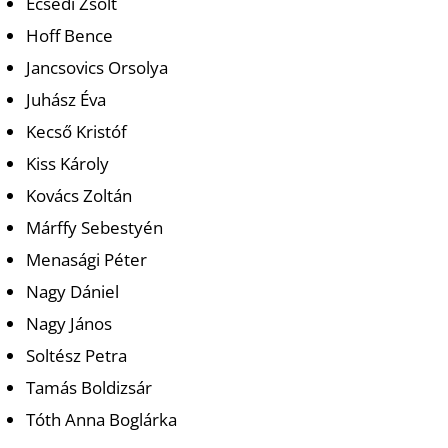
Ecsedi Zsolt
Hoff Bence
Jancsovics Orsolya
I
Juhász Éva
Kecső Kristóf
Kiss Károly
Kovács Zoltán
Márffy Sebestyén
Menasági Péter
Nagy Dániel
Nagy János
Soltész Petra
Tamás Boldizsár
Tóth Anna Boglárka