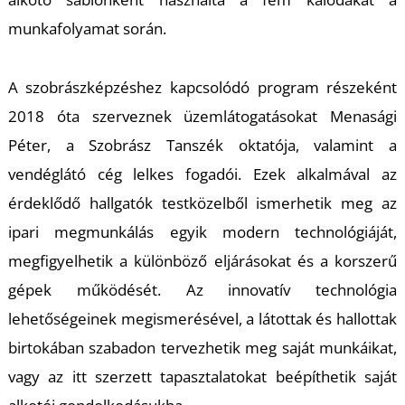
U
munkafolyamat során.
A szobrászképzéshez kapcsolódó program részeként
2018 óta szerveznek üzemlátogatásokat Menasági
Péter, a Szobrász Tanszék oktatója, valamint a
vendéglátó cég lelkes fogadói. Ezek alkalmával az
Á
érdeklődő hallgatók testközelből ismerhetik meg az
ipari megmunkálás egyik modern technológiáját,
megfigyelhetik a különböző eljárásokat és a korszerű
gépek működését. Az innovatív technológia
lehetőségeinek megismerésével, a látottak és hallottak
birtokában szabadon tervezhetik meg saját munkáikat,
vagy az itt szerzett tapasztalatokat beépíthetik saját