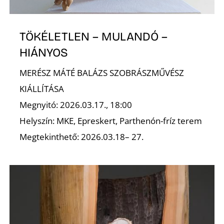
Z
TÖKÉLETLEN – MULANDÓ –
HIÁNYOS
MERÉSZ MÁTÉ BALÁZS SZOBRÁSZMŰVÉSZ
KIÁLLÍTÁSA
Megnyitó: 2026.03.17., 18:00
Helyszín: MKE, Epreskert, Parthenón-fríz terem
Megtekinthető: 2026.03.18– 27.