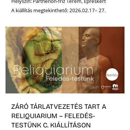
E
Helyszín: Parthenón-fríz Terem, Epreskert
A kiállítás megtekinthető: 2026.02.17– 27.
K
ZÁRÓ TÁRLATVEZETÉS TART A
RELIQUIARIUM – FELEDÉS-
TESTÜNK C. KIÁLLÍTÁSON