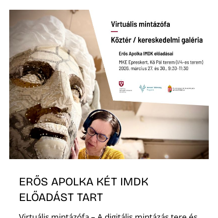
N
ERŐS APOLKA KÉT IMDK
ELŐADÁST TART
Virtuális mintázófa – A digitális mintázás tere és