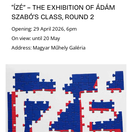
“ÍZÉ” – THE EXHIBITION OF ÁDÁM
R
SZABÓ’S CLASS, ROUND 2
Opening: 29 April 2026, 6pm
On view: until 20 May
Address: Magyar Műhely Galéria