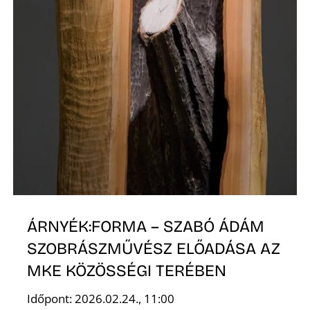
É
ÁRNYÉK:FORMA – SZABÓ ÁDÁM
SZOBRÁSZMŰVÉSZ ELŐADÁSA AZ
MKE KÖZÖSSÉGI TERÉBEN
Időpont: 2026.02.24., 11:00