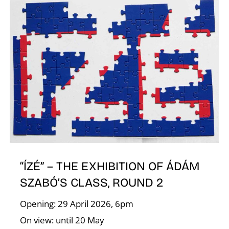
A
K
“ÍZÉ” – THE EXHIBITION OF ÁDÁM
SZABÓ’S CLASS, ROUND 2
Opening: 29 April 2026, 6pm
On view: until 20 May