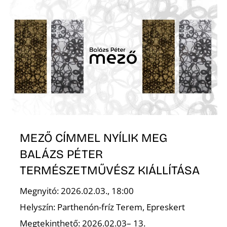
K
MEZŐ CÍMMEL NYÍLIK MEG
BALÁZS PÉTER
TERMÉSZETMŰVÉSZ KIÁLLÍTÁSA
Megnyitó: 2026.02.03., 18:00
Helyszín: Parthenón-fríz Terem, Epreskert
Megtekinthető: 2026.02.03– 13.