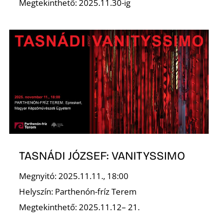
D
Megtekinthető: 2025.11.30-ig
TASNÁDI JÓZSEF: VANITYSSIMO
Megnyitó: 2025.11.11., 18:00
Helyszín: Parthenón-fríz Terem
Megtekinthető: 2025.11.12– 21.