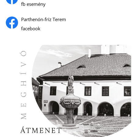
Á
fb esemény
Parthenón-fríz Terem
facebook