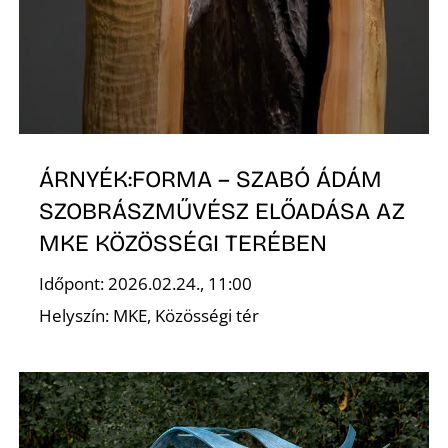
N
ÁRNYÉK:FORMA – SZABÓ ÁDÁM
SZOBRÁSZMŰVÉSZ ELŐADÁSA AZ
MKE KÖZÖSSÉGI TERÉBEN
Időpont: 2026.02.24., 11:00
Helyszín: MKE, Közösségi tér