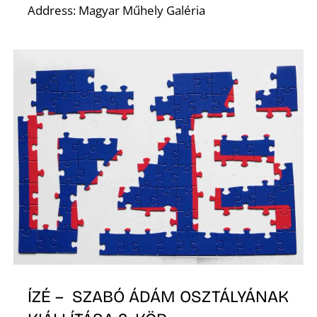
Address: Magyar Műhely Galéria
É
ÍZÉ – SZABÓ ÁDÁM OSZTÁLYÁNAK