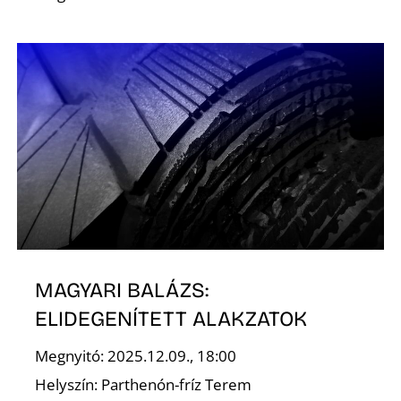
E
K
MAGYARI BALÁZS:
ELIDEGENÍTETT ALAKZATOK
Megnyitó: 2025.12.09., 18:00
Helyszín: Parthenón-fríz Terem