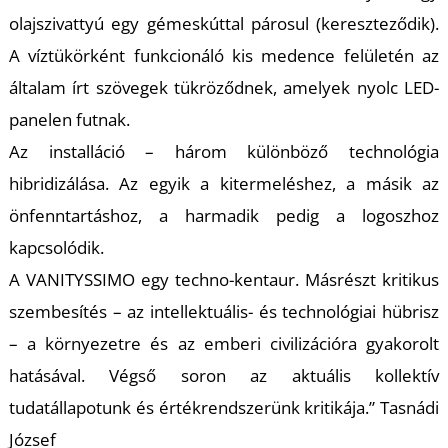
K
olajszivattyú egy gémeskúttal párosul (kereszteződik).
A víztükörként funkcionáló kis medence felületén az
általam írt szövegek tükröződnek, amelyek nyolc LED-
panelen futnak.
Az installáció – három különböző technológia
hibridizálása. Az egyik a kitermeléshez, a másik az
T
önfenntartáshoz, a harmadik pedig a logoszhoz
kapcsolódik.
A VANITYSSIMO egy techno-kentaur. Másrészt kritikus
szembesítés – az intellektuális- és technológiai hübrisz
– a környezetre és az emberi civilizációra gyakorolt
hatásával. Végső soron az aktuális kollektív
tudatállapotunk és értékrendszerünk kritikája.” Tasnádi
József