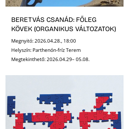
Z
BERETVÁS CSANÁD: FŐLEG
KÖVEK (ORGANIKUS VÁLTOZATOK)
Megnyitó: 2026.04.28., 18:00
Helyszín: Parthenón-fríz Terem
Megtekinthető: 2026.04.29– 05.08.
Ő