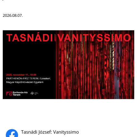
2026.08.07.
U
Tasnádi József: Vanityssimo