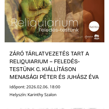
É
ZÁRÓ TÁRLATVEZETÉS TART A
RELIQUIARIUM – FELEDÉS-
TESTÜNK C. KIÁLLÍTÁSON
MENASÁGI PÉTER ÉS JUHÁSZ ÉVA
Időpont: 2026.02.06. 18:00
Helyszín: Karinthy Szalon