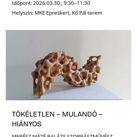
Időpont: 2026.03.30., 9:30–11:30
Helyszín: MKE Epreskert, Kő Pál terem
T
TÖKÉLETLEN – MULANDÓ –
HIÁNYOS
MERÉSZ MÁTÉ BALÁZS SZOBRÁSZMŰVÉSZ