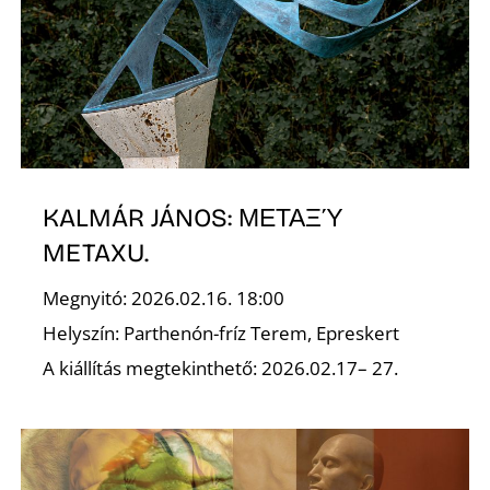
S
KALMÁR JÁNOS: ΜΕΤΑΞΎ
Z
METAXU.
Megnyitó: 2026.02.16. 18:00
Helyszín: Parthenón-fríz Terem, Epreskert
A kiállítás megtekinthető: 2026.02.17– 27.