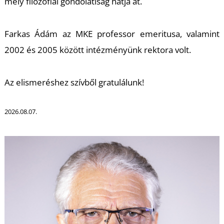
mély filozófiai gondolatiság hatja át.
Farkas Ádám az MKE professor emeritusa, valamint
2002 és 2005 között intézményünk rektora volt.
Az elismeréshez szívből gratulálunk!
T
2026.08.07.