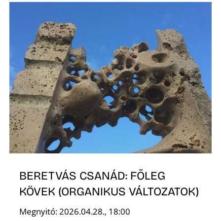
P
BERETVÁS CSANÁD: FŐLEG
KÖVEK (ORGANIKUS VÁLTOZATOK)
Megnyitó: 2026.04.28., 18:00