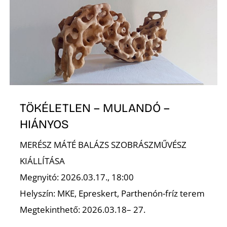
T
TÖKÉLETLEN – MULANDÓ –
HIÁNYOS
MERÉSZ MÁTÉ BALÁZS SZOBRÁSZMŰVÉSZ
KIÁLLÍTÁSA
Megnyitó: 2026.03.17., 18:00
Helyszín: MKE, Epreskert, Parthenón-fríz terem
Megtekinthető: 2026.03.18– 27.