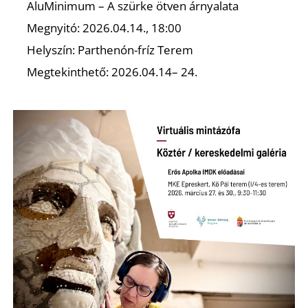
L
AluMinimum – A szürke ötven árnyalata
Megnyitó: 2026.04.14., 18:00
Helyszín: Parthenón-fríz Terem
Megtekinthető: 2026.04.14– 24.