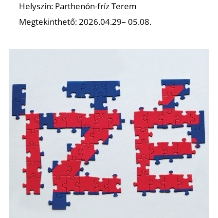
Z
Helyszín: Parthenón-fríz Terem
Megtekinthető: 2026.04.29– 05.08.
Ő