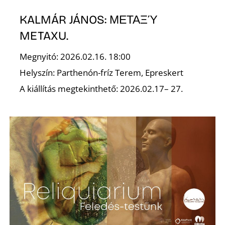
KALMÁR JÁNOS: ΜΕΤΑΞΎ
METAXU.
Z
Megnyitó: 2026.02.16. 18:00
Helyszín: Parthenón-fríz Terem, Epreskert
A kiállítás megtekinthető: 2026.02.17– 27.