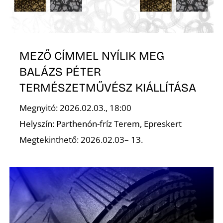
K
MEZŐ CÍMMEL NYÍLIK MEG
BALÁZS PÉTER
TERMÉSZETMŰVÉSZ KIÁLLÍTÁSA
Megnyitó: 2026.02.03., 18:00
E
Helyszín: Parthenón-fríz Terem, Epreskert
Megtekinthető: 2026.02.03– 13.