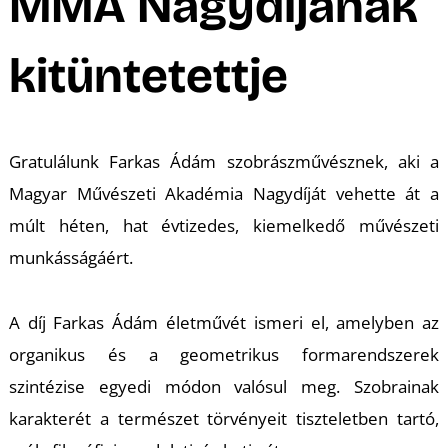
A
MMA Nagydíjának
kitüntetettje
Gratulálunk Farkas Ádám szobrászművésznek, aki a
Magyar Művészeti Akadémia Nagydíját vehette át a
múlt héten, hat évtizedes, kiemelkedő művészeti
munkásságáért.
K
A díj Farkas Ádám életművét ismeri el, amelyben az
organikus és a geometrikus formarendszerek
szintézise egyedi módon valósul meg. Szobrainak
karakterét a természet törvényeit tiszteletben tartó,