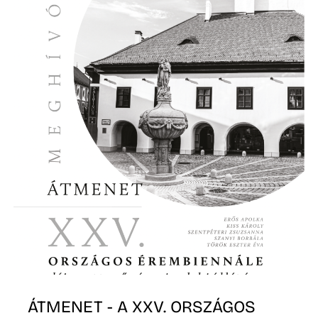
Á
ÁTMENET - A XXV. ORSZÁGOS