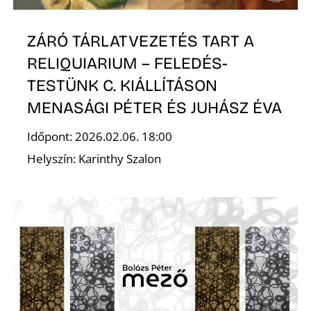
É
ZÁRÓ TÁRLATVEZETÉS TART A
RELIQUIARIUM – FELEDÉS-
TESTÜNK C. KIÁLLÍTÁSON
MENASÁGI PÉTER ÉS JUHÁSZ ÉVA
Időpont: 2026.02.06. 18:00
Helyszín: Karinthy Szalon