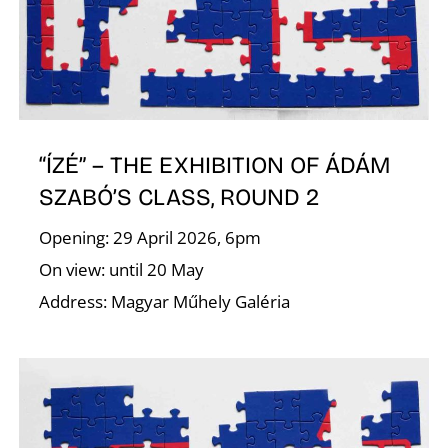
“ÍZÉ” – THE EXHIBITION OF ÁDÁM
K
SZABÓ’S CLASS, ROUND 2
Opening: 29 April 2026, 6pm
On view: until 20 May
Address: Magyar Műhely Galéria