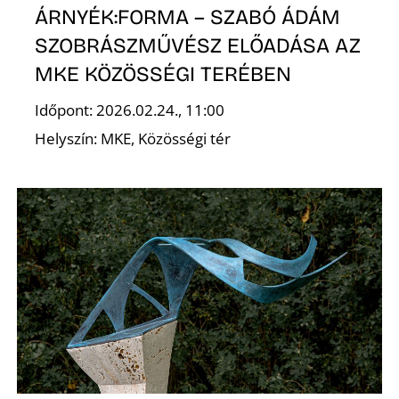
N
ÁRNYÉK:FORMA – SZABÓ ÁDÁM
SZOBRÁSZMŰVÉSZ ELŐADÁSA AZ
MKE KÖZÖSSÉGI TERÉBEN
Időpont: 2026.02.24., 11:00
Helyszín: MKE, Közösségi tér
S