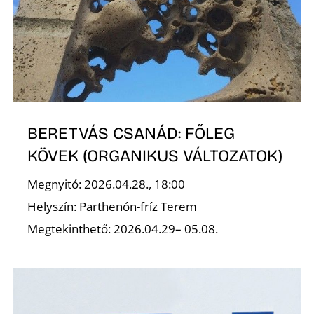
R
BERETVÁS CSANÁD: FŐLEG
KÖVEK (ORGANIKUS VÁLTOZATOK)
Ő
Megnyitó: 2026.04.28., 18:00
Helyszín: Parthenón-fríz Terem
Megtekinthető: 2026.04.29– 05.08.