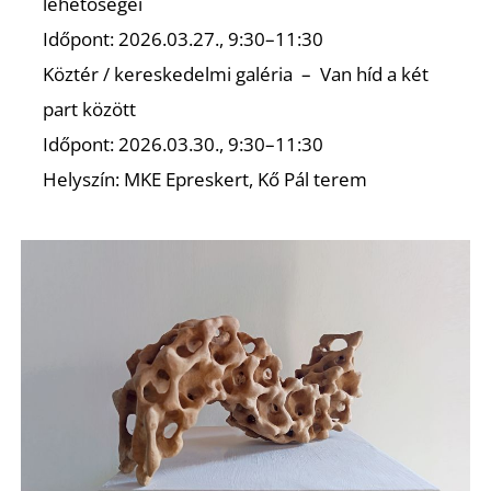
A
lehetőségei
Időpont: 2026.03.27., 9:30–11:30
Köztér / kereskedelmi galéria – Van híd a két
part között
Időpont: 2026.03.30., 9:30–11:30
Helyszín: MKE Epreskert, Kő Pál terem