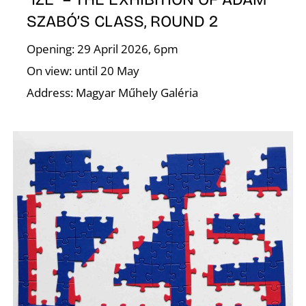
Z
SZABÓ’S CLASS, ROUND 2
Opening: 29 April 2026, 6pm
On view: until 20 May
Address: Magyar Műhely Galéria