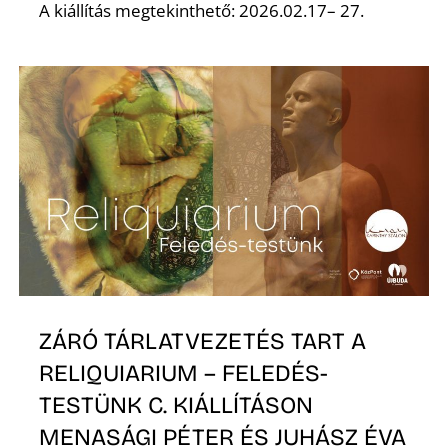
A kiállítás megtekinthető: 2026.02.17– 27.
K
ZÁRÓ TÁRLATVEZETÉS TART A
RELIQUIARIUM – FELEDÉS-
TESTÜNK C. KIÁLLÍTÁSON
MENASÁGI PÉTER ÉS JUHÁSZ ÉVA