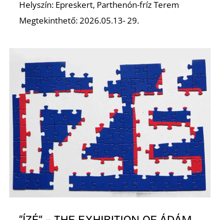
Helyszín: Epreskert, Parthenón-fríz Terem
Megtekinthető: 2026.05.13- 29.
P
“ÍZÉ” – THE EXHIBITION OF ÁDÁM