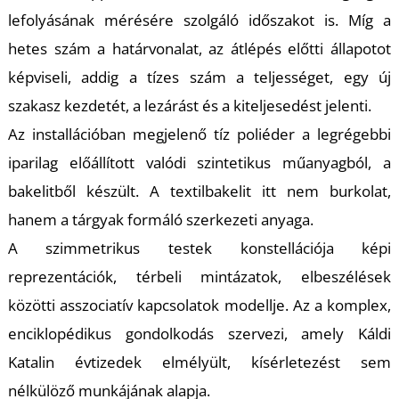
K
lefolyásának mérésére szolgáló időszakot is. Míg a
hetes szám a határvonalat, az átlépés előtti állapotot
képviseli, addig a tízes szám a teljességet, egy új
szakasz kezdetét, a lezárást és a kiteljesedést jelenti.
Az installációban megjelenő tíz poliéder a legrégebbi
iparilag előállított valódi szintetikus műanyagból, a
bakelitből készült. A textilbakelit itt nem burkolat,
hanem a tárgyak formáló szerkezeti anyaga.
A szimmetrikus testek konstellációja képi
reprezentációk, térbeli mintázatok, elbeszélések
közötti asszociatív kapcsolatok modellje. Az a komplex,
enciklopédikus gondolkodás szervezi, amely Káldi
Katalin évtizedek elmélyült, kísérletezést sem
nélkülöző munkájának alapja.