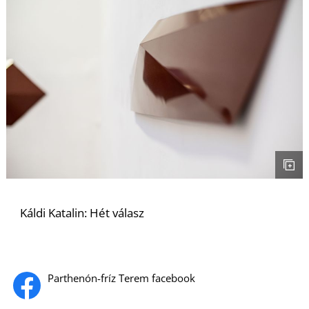
I
Káldi Katalin: Hét válasz
Parthenón-fríz Terem facebook