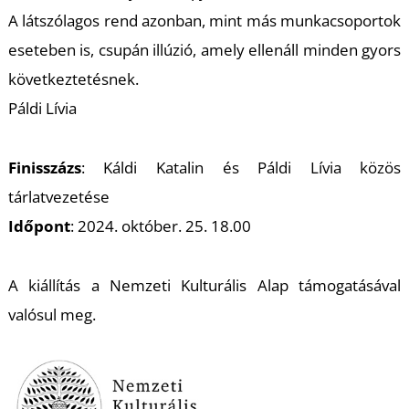
T
A látszólagos rend azonban, mint más munkacsoportok
eseteben is, csupán illúzió, amely ellenáll minden gyors
következtetésnek.
Páldi Lívia
Finisszázs
: Káldi Katalin és Páldi Lívia közös
tárlatvezetése
U
Időpont
: 2024. október. 25. 18.00
A kiállítás a Nemzeti Kulturális Alap támogatásával
valósul meg.