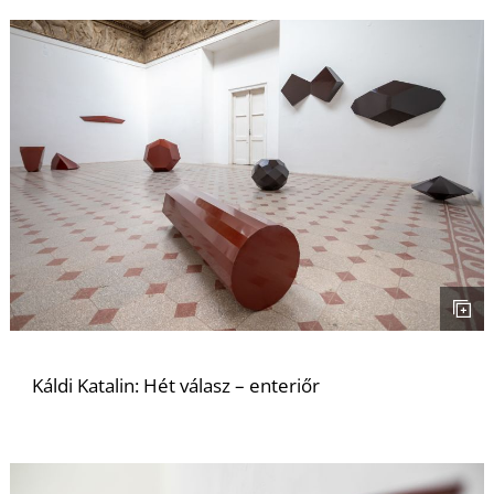
L
Káldi Katalin: Hét válasz – enteriőr