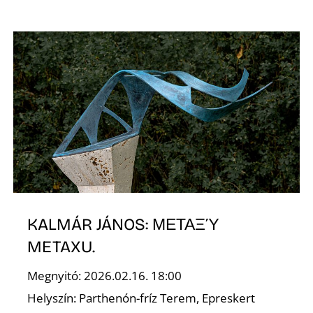
É
KALMÁR JÁNOS: ΜΕΤΑΞΎ
METAXU.
Megnyitó: 2026.02.16. 18:00
Helyszín: Parthenón-fríz Terem, Epreskert