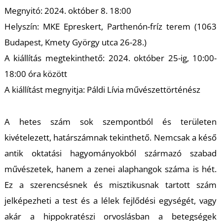
A
Megnyitó: 2024. október 8. 18:00
Helyszín: MKE Epreskert, Parthenón-fríz terem (1063
Budapest, Kmety György utca 26-28.)
A kiállítás megtekinthető: 2024. október 25-ig, 10:00-
18:00 óra között
A kiállítást megnyitja: Páldi Lívia művészettörténész
A hetes szám sok szempontból és területen
kivételezett, határszámnak tekinthető. Nemcsak a késő
antik oktatási hagyományokból származó szabad
művészetek, hanem a zenei alaphangok száma is hét.
Ez a szerencsésnek és misztikusnak tartott szám
jelképezheti a test és a lélek fejlődési egységét, vagy
akár a hippokratészi orvoslásban a betegségek