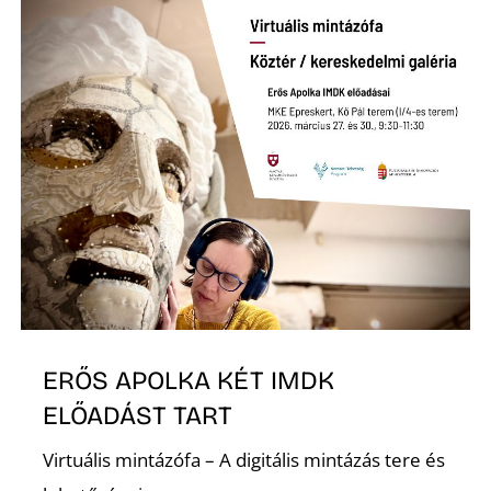
T
ERŐS APOLKA KÉT IMDK
ELŐADÁST TART
Virtuális mintázófa – A digitális mintázás tere és