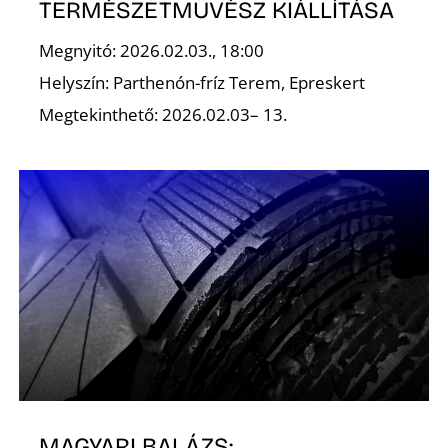
K
TERMÉSZETMŰVÉSZ KIÁLLÍTÁSA
Megnyitó: 2026.02.03., 18:00
Helyszín: Parthenón-fríz Terem, Epreskert
Megtekinthető: 2026.02.03– 13.
MAGYARI BALÁZS: