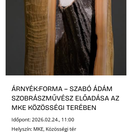
S
Z
ÁRNYÉK:FORMA – SZABÓ ÁDÁM
SZOBRÁSZMŰVÉSZ ELŐADÁSA AZ
MKE KÖZÖSSÉGI TERÉBEN
Időpont: 2026.02.24., 11:00
Helyszín: MKE, Közösségi tér