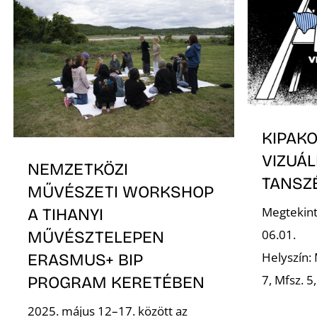
KIPAKO
VIZUÁ
NEMZETKÖZI
TANSZ
MŰVÉSZETI WORKSHOP
Megtekint
A TIHANYI
06.01.
MŰVÉSZTELEPEN
Helyszín: 
ERASMUS+ BIP
7, Mfsz. 5
PROGRAM KERETÉBEN
2025. május 12–17. között az