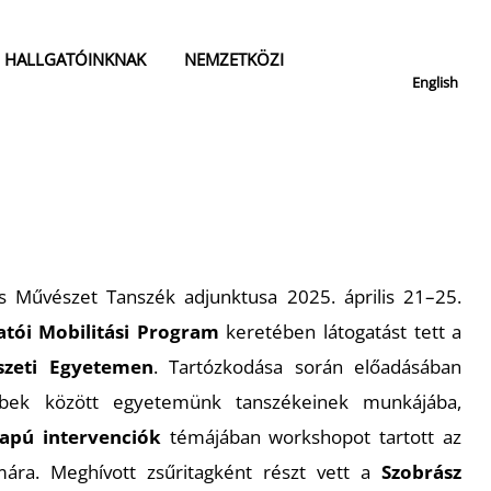
HALLGATÓINKNAK
NEMZETKÖZI
English
lis Művészet Tanszék adjunktusa 2025. április 21–25.
tói Mobilitási Program
keretében látogatást tett a
szeti Egyetemen
. Tartózkodása során előadásában
öbbek között egyetemünk tanszékeinek munkájába,
apú intervenciók
témájában workshopot tartott az
mára. Meghívott zsűritagként részt vett a
Szobrász