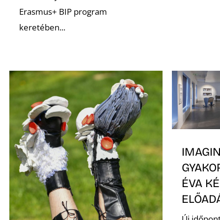
Erasmus+ BIP program
keretében...
IMAGI
GYAKO
ÉVA K
ELŐAD
Új időpon