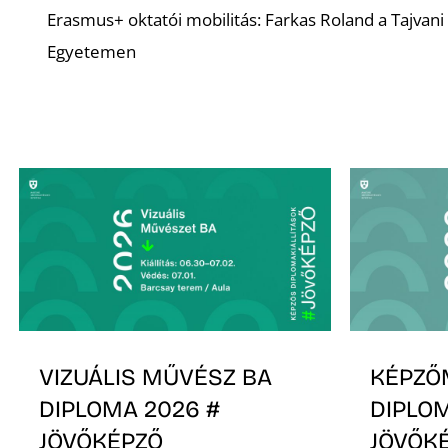
Erasmus+ oktatói mobilitás: Farkas Roland a Tajvan
Egyetemen
VIZUÁLIS MŰVÉSZ BA
KÉPZŐ
DIPLOMA 2026 #
DIPLOM
JÖVŐKÉPZŐ
JÖVŐK