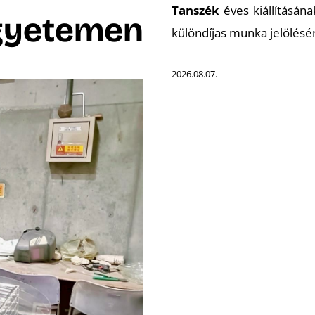
Tanszék
éves kiállításána
gyetemen
különdíjas munka jelölésé
2026.08.07.