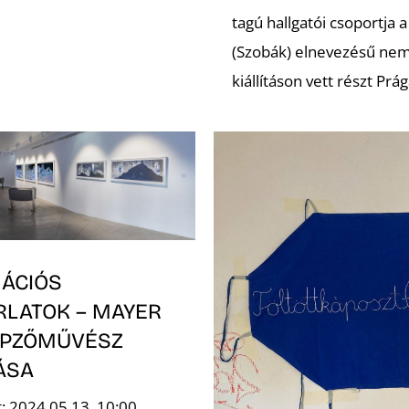
tagú hallgatói csoportja 
(Szobák) elnevezésű nem
kiállításon vett részt Prá
NÁCIÓS
RLATOK – MAYER
ÉPZŐMŰVÉSZ
ÁSA
t: 2024.05.13. 10:00