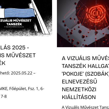
LÁS 2025 -
LIS MŰVÉSZET
A VIZUÁLIS MŰVÉ
ÉK
TANSZÉK HALLGAT
hető: 2025.05.22 –
’POKOJE’ (SZOBÁK
ELNEVEZÉSŰ
MKE, Főépület, Fsz. 1, 6-
NEMZETKÖZI
, 7-8
KIÁLLÍTÁSON
A Vizuális Művészet Tansz