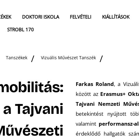
ZÉKEK
DOKTORI ISKOLA
FELVÉTELI
KIÁLLÍTÁSOK
STROBL 170
Tanszékek
Vizuális Művészet Tanszék
obilitás:
Farkas Roland
, a Vizuá
között az
Erasmus+ Okta
a Tajvani
Tajvani Nemzeti Művé
betekintést nyújtott t
valamint
performansz-al
Művészeti
érdeklődő hallgatók szá