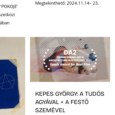
Megtekinthető: 2024.11.14– 23.
a ’POKOJE’
zetközi
gában
KEPES GYÖRGY: A TUDÓS
AGYÁVAL + A FESTŐ
SZEMÉVEL