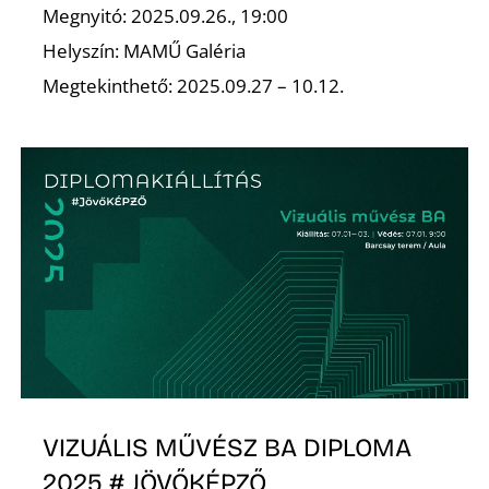
Z
Megnyitó: 2025.09.26., 19:00
Helyszín: MAMŰ Galéria
Megtekinthető: 2025.09.27 – 10.12.
Ő
VIZUÁLIS MŰVÉSZ BA DIPLOMA
2025 # JÖVŐKÉPZŐ