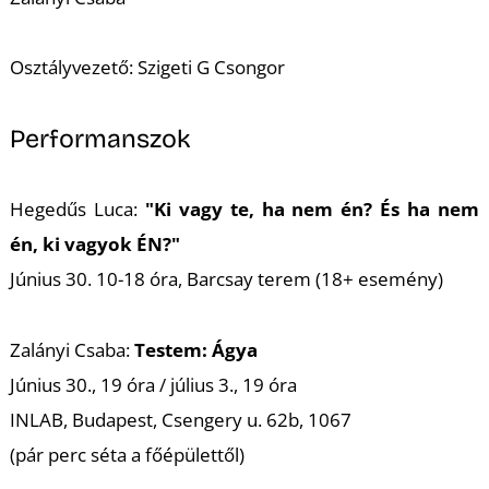
Osztályvezető: Szigeti G Csongor
U
Performanszok
Hegedűs Luca:
"Ki vagy te, ha nem én? És ha nem
én, ki vagyok ÉN?"
Június 30. 10-18 óra, Barcsay terem (18+ esemény)
Zalányi Csaba:
Testem: Ágya
Június 30., 19 óra / július 3., 19 óra
INLAB, Budapest, Csengery u. 62b, 1067
(pár perc séta a főépülettől)