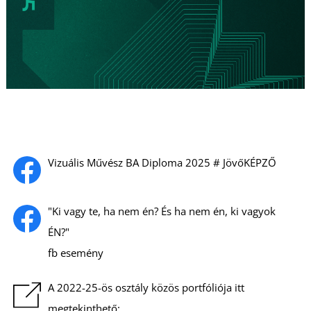
L
I
Vizuális Művész BA Diploma 2025 # JövőKÉPZŐ
"Ki vagy te, ha nem én? És ha nem én, ki vagyok
ÉN?"
fb esemény
A 2022-25-ös osztály közös portfóliója itt
megtekinthető: