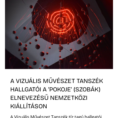
A
A VIZUÁLIS MŰVÉSZET TANSZÉK
HALLGATÓI A ’POKOJE’ (SZOBÁK)
ELNEVEZÉSŰ NEMZETKÖZI
KIÁLLÍTÁSON
A Vizuális Művészet Tanszék tíz tagú hallgatói