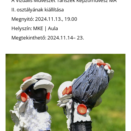
S
A Vizuális Művészet Tanszék Képzőművész MA
II. osztályának kiállítása
Megnyitó: 2024.11.13., 19.00
Helyszín: MKE | Aula
Megtekinthető: 2024.11.14– 23.
Z