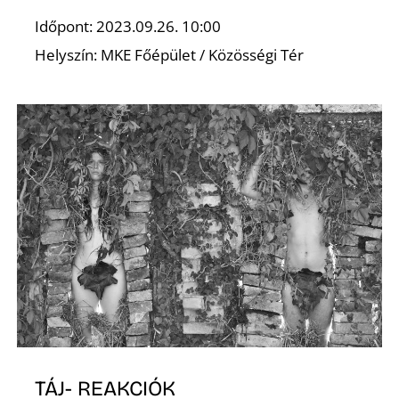
D
Időpont: 2023.09.26. 10:00
Helyszín: MKE Főépület / Közösségi Tér
TÁJ- REAKCIÓK