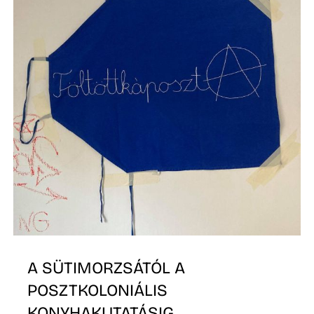
E
K
A SÜTIMORZSÁTÓL A
POSZTKOLONIÁLIS
KONYHAKUTATÁSIG