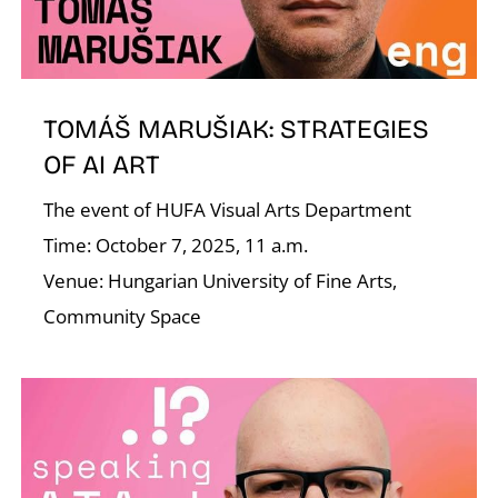
A
TOMÁŠ MARUŠIAK: STRATEGIES
OF AI ART
The event of HUFA Visual Arts Department
Time: October 7, 2025, 11 a.m.
K
Venue: Hungarian University of Fine Arts,
Community Space