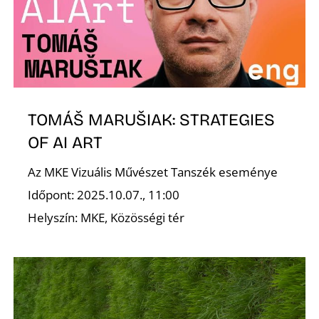
É
TOMÁŠ MARUŠIAK: STRATEGIES
OF AI ART
Az MKE Vizuális Művészet Tanszék eseménye
Időpont: 2025.10.07., 11:00
Helyszín: MKE, Közösségi tér