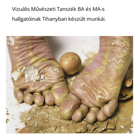
O
Vizuális Művészeti Tanszék BA és MA-s
hallgatóinak Tihanyban készült munkái.
K