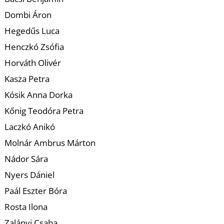
K
Dombi Áron
Hegedűs Luca
Henczkó Zsófia
Horváth Olivér
Kasza Petra
T
Kósik Anna Dorka
Kőnig Teodóra Petra
Laczkó Anikó
Molnár Ambrus Márton
Nádor Sára
Nyers Dániel
Paál Eszter Bóra
Rosta Ilona
Zalányi Csaba