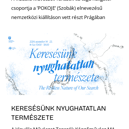
N
csoportja a ’POKOJE’ (Szobák) elnevezésű
nemzetközi kiállításon vett részt Prágában
KERESÉSÜNK NYUGHATATLAN
TERMÉSZETE