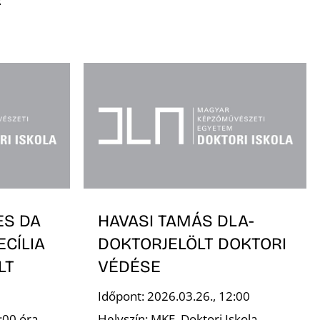
:
ES DA
HAVASI TAMÁS DLA-
ECÍLIA
DOKTORJELÖLT DOKTORI
LT
VÉDÉSE
Időpont: 2026.03.26., 12:00
:00 óra
Helyszín: MKE, Doktori Iskola,