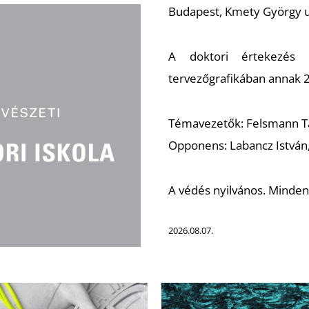
Budapest, Kmety György u.
A doktori értekezés cí
tervezőgrafikában annak 
Témavezetők: Felsmann Ta
Opponens: Labancz István
A védés nyilvános. Minden
2026.08.07.