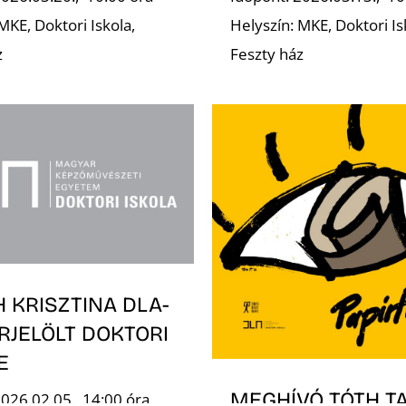
MKE, Doktori Iskola,
Helyszín: MKE, Doktori Is
z
Feszty ház
 KRISZTINA DLA-
RJELÖLT DOKTORI
E
MEGHÍVÓ TÓTH T
2026.02.05., 14:00 óra