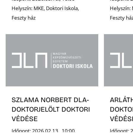
Helyszín: MKE, Doktori Iskola,
Helyszín: 
Feszty ház
Feszty há
SZLAMA NORBERT DLA-
ARLÁTH
DOKTORJELÖLT DOKTORI
DOKTO
VÉDÉSE
VÉDÉS
Időpont: 2026.02.13., 10:00
Időpont: 