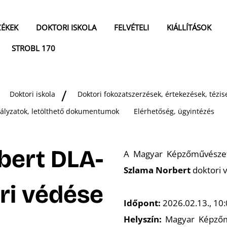
ZÉKEK
DOKTORI ISKOLA
FELVÉTELI
KIÁLLÍTÁSOK
STROBL 170
Doktori iskola
Doktori fokozatszerzések, értekezések, téz
bályzatok, letölthető dokumentumok
Elérhetőség, ügyintézés
bert DLA-
A Magyar Képzőművészeti 
Szlama Norbert
doktori 
ori védése
Időpont:
2026.02.13., 10:
Helyszín:
Magyar Képzőműv