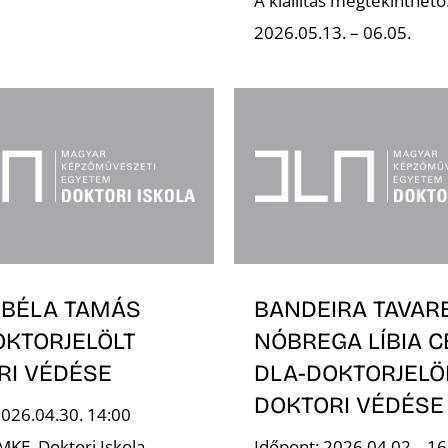
A kiállítás megtekinthető
2026.05.13. – 06.05.
 BÉLA TAMÁS
BANDEIRA TAVAR
OKTORJELÖLT
NÓBREGA LÍBIA C
RI VÉDÉSE
DLA-DOKTORJELÖ
DOKTORI VÉDÉSE
2026.04.30. 14:00
MKE, Doktori Iskola,
Időpont: 2026.04.02., 16