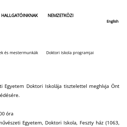
HALLGATÓINKNAK
NEMZETKÖZI
English
isek és mestermunkák
Doktori Iskola programjai
Egyetem Doktori Iskolája tisztelettel meghívja Önt
védésére.
00 óra
észeti Egyetem, Doktori Iskola, Feszty ház (1063,