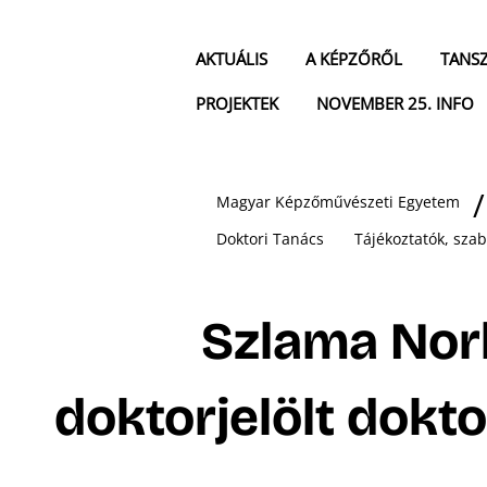
AKTUÁLIS
A KÉPZŐRŐL
TANS
PROJEKTEK
NOVEMBER 25. INFO
Magyar Képzőművészeti Egyetem
Doktori Tanács
Tájékoztatók, sza
Szlama Nor
doktorjelölt dokt