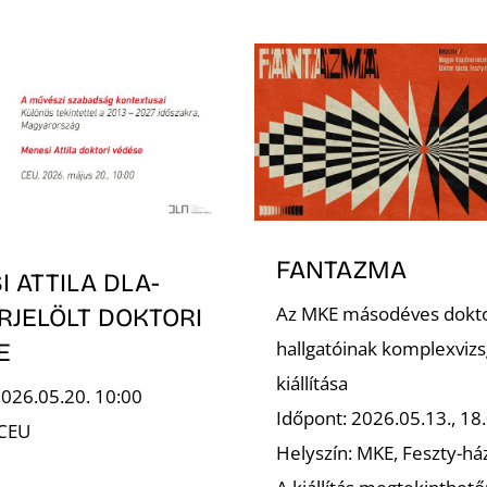
FANTAZMA
 ATTILA DLA-
Az MKE másodéves dokt
RJELÖLT DOKTORI
hallgatóinak komplexvizs
E
kiállítása
2026.05.20. 10:00
Időpont: 2026.05.13., 18.
 CEU
Helyszín: MKE, Feszty-há