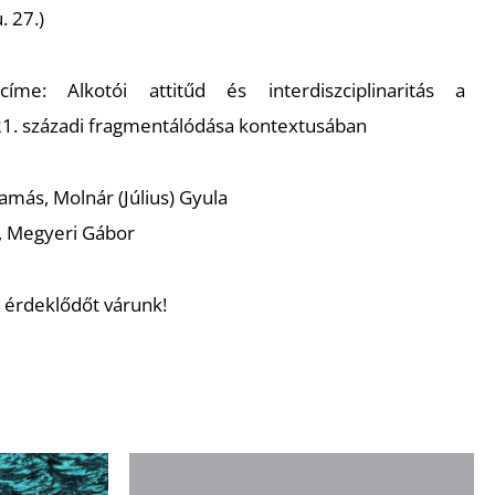
 27.)
me: Alkotói attitűd és interdiszciplinaritás a
21. századi fragmentálódása kontextusában
más, Molnár (Július) Gyula
, Megyeri Gábor
 érdeklődőt várunk!