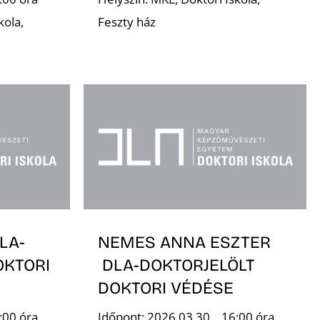
kola,
Feszty ház
LA-
NEMES ANNA ESZTER
OKTORI
DLA-DOKTORJELÖLT
DOKTORI VÉDÉSE
:00 óra
Időpont: 2026.03.30., 16:00 óra