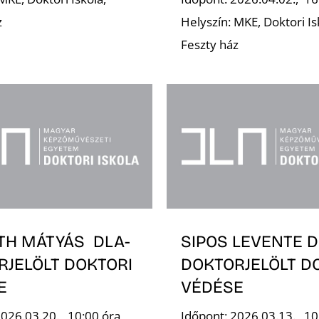
z
Helyszín: MKE, Doktori Is
Feszty ház
TH MÁTYÁS DLA-
SIPOS LEVENTE D
RJELÖLT DOKTORI
DOKTORJELÖLT D
E
VÉDÉSE
2026.03.20., 10:00 óra
Időpont: 2026.03.13., 10