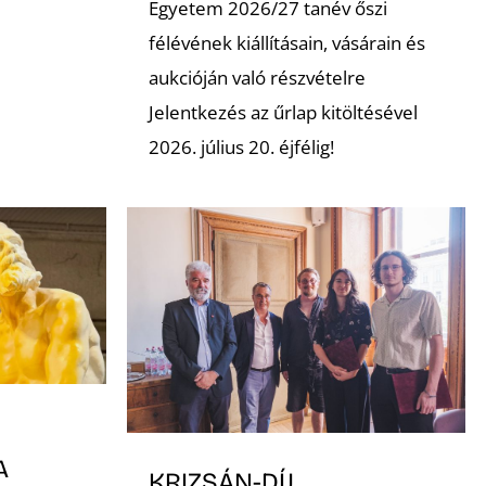
Egyetem 2026/27 tanév őszi
félévének kiállításain, vásárain és
aukcióján való részvételre
Jelentkezés az űrlap kitöltésével
2026. július 20. éjfélig!
A
KRIZSÁN-DÍJ