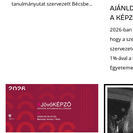
tanulmányutat szervezett Bécsbe...
AJÁNLD
A KÉP
2026-ban 
hogy a sz
szervezet
1%-ával a
Egyeteme