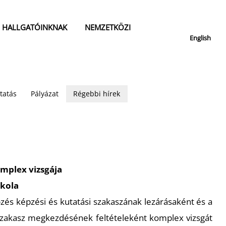
HALLGATÓINKNAK
NEMZETKÖZI
English
tatás
Pályázat
Régebbi hírek
mplex vizsgája
skola
és képzési és kutatási szakaszának lezárásaként és a
 szakasz megkezdésének feltételeként komplex vizsgát