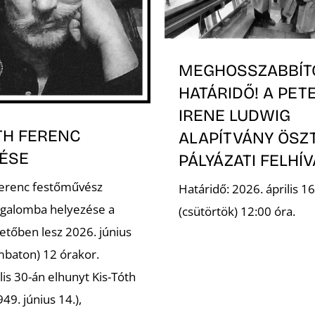
MEGHOSSZABBÍT
HATÁRIDŐ! A PET
IRENE LUDWIG
TH FERENC
ALAPÍTVÁNY ÖSZ
ÉSE
PÁLYÁZATI FELHÍ
Ferenc festőművész
Határidő: 2026. április 16
galomba helyezése a
(csütörtök) 12:00 óra.
etőben lesz 2026. június
mbaton) 12 órakor.
lis 30-án elhunyt Kis-Tóth
49. június 14.),