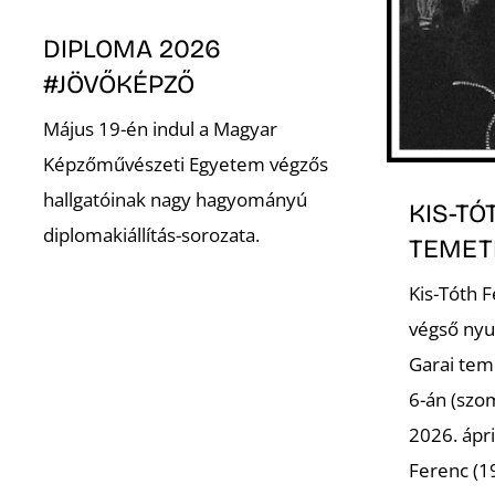
DIPLOMA 2026
#JÖVŐKÉPZŐ
Május 19-én indul a Magyar
Képzőművészeti Egyetem végzős
hallgatóinak nagy hagyományú
KIS-TÓ
diplomakiállítás-sorozata.
TEMET
Kis-Tóth 
végső nyu
Garai tem
6-án (szo
2026. ápri
Ferenc (19