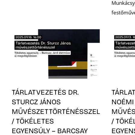
Munkácsy 
festőműv
TÁRLATVEZETÉS DR.
TÁRLA
STURCZ JÁNOS
NOÉMI
MŰVÉSZETTÖRTÉNÉSSZEL
MŰVÉS
/ TÖKÉLETES
/ TÖKÉ
EGYENSÚLY – BARCSAY
EGYEN