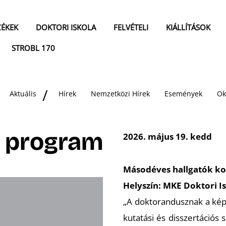
ZÉKEK
DOKTORI ISKOLA
FELVÉTELI
KIÁLLÍTÁSOK
STROBL 170
Aktuális
Hírek
Nemzetközi Hírek
Események
Ok
a program
2026. május 19. kedd
Másodéves hallgatók ko
Helyszín: MKE Doktori I
„A doktorandusznak a képz
kutatási és disszertációs