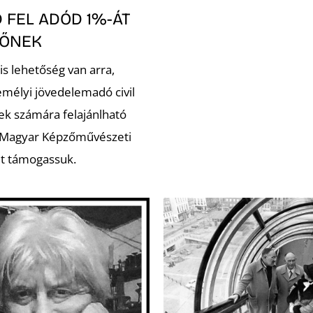
 FEL ADÓD 1%-ÁT
ZŐNEK
is lehetőség van arra,
emélyi jövedelemadó civil
ek számára felajánlható
 Magyar Képzőművészeti
t támogassuk.