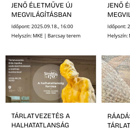
JENŐ ÉLETMŰVE ÚJ
JENŐ 
MEGVILÁGÍTÁSBAN
MEGVI
Időpont: 2025.09.18., 16:00
Időpont: 
Helyszín: MKE | Barcsay terem
Helyszín:
TÁRLATVEZETÉS A
RÁADÁ
HALHATATLANSÁG
TÁRLA