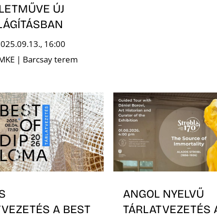
ÉLETMŰVE ÚJ
LÁGÍTÁSBAN
2025.09.13., 16:00
 MKE | Barcsay terem
S
ANGOL NYELVŰ
TVEZETÉS A BEST
TÁRLATVEZETÉS 