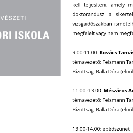
kell teljesíteni, amely 
doktorandusz a sikert
vizsgaidőszakban ismétel
megfelelt vagy nem megfel
9.00-11.00:
Kovács Tamá
témavezető: Felsmann T
Bizottság: Balla Dóra (elnö
11.00.-13.00:
Mészáros A
témavezető: Felsmann T
Bizottság: Balla Dóra (elnö
13.00-14.00: ebédszünet