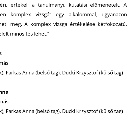
méri, értékeli a tanulmányi, kutatási előmenetelt. A
elen komplex vizsgát egy alkalommal, ugyanazon
heti meg. A komplex vizsga értékelése kétfokozatú,
elt minősítés lehet.”
s
amás
k), Farkas Anna (belső tag), Ducki Krzysztof (külső tag)
nna
amás
k), Farkas Anna (belső tag), Ducki Krzysztof (külső tag)