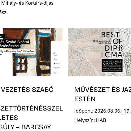
Mihály- és Kortárs-díjas
ész.
TVEZETÉS SZABÓ
MŰVÉSZET ÉS JA
ESTÉN
ZETTÖRTÉNÉSSZEL
Időpont: 2026.08.06., 19
LETES
Helyszín: HAB
SÚLY – BARCSAY