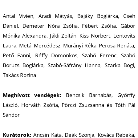
L
Antal Vivien, Aradi Mátyás, Bajáky Boglárka, Cseh
Dániel, Demeter Nóra Zsófia, Fébert Zsófia, Gábor
Mónika Alexandra, Jákli Zoltán, Kiss Norbert, Lentovits
Laura, Metál Mercédesz, Murányi Réka, Perosa Renáta,
Pető Fanni, Réffy Domonkos, Szabó Ferenc, Szabó
Boruzs Boglárka, Szabó-Sáfrány Hanna, Szarka Bogi,
Takács Rozina
Meghívott vendégek:
Bencsik Barnabás, Győrffy
László, Horváth Zsófia, Pörczi Zsuzsanna és Tóth Pál
Sándor
Kurátorok:
Ancsin Kata, Deák Szonja, Kovács Rebeka,