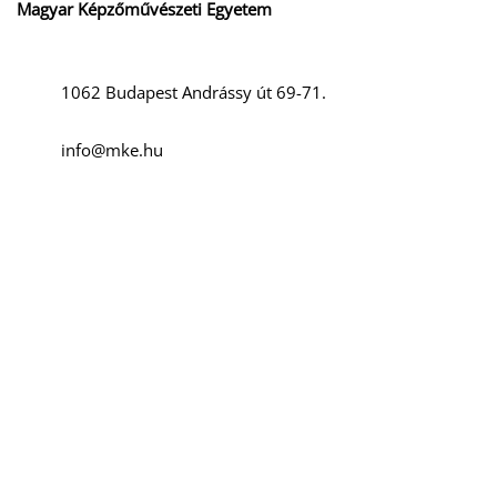
Magyar Képzőművészeti Egyetem
1062 Budapest Andrássy út 69-71.
info@mke.hu
T
+36 1 666-2500
Szociális média
Facebook
Instagram