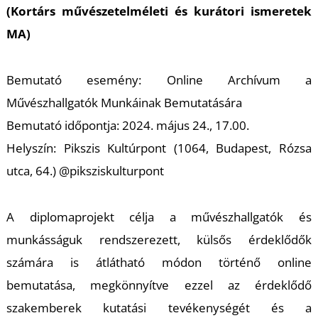
(Kortárs művészetelméleti és kurátori ismeretek
MA)
Bemutató esemény: Online Archívum a
Művészhallgatók Munkáinak Bemutatására
Bemutató időpontja: 2024. május 24., 17.00.
U
Helyszín: Pikszis Kultúrpont (1064, Budapest, Rózsa
utca, 64.) @piksziskulturpont
A diplomaprojekt célja a művészhallgatók és
munkásságuk rendszerezett, külsős érdeklődők
számára is átlátható módon történő online
bemutatása, megkönnyítve ezzel az érdeklődő
szakemberek kutatási tevékenységét és a