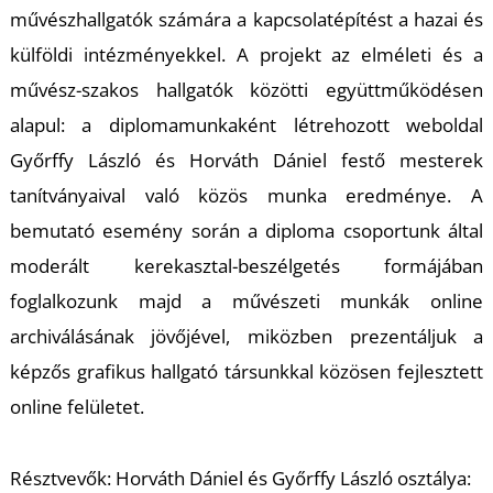
művészhallgatók számára a kapcsolatépítést a hazai és
külföldi intézményekkel. A projekt az elméleti és a
művész-szakos hallgatók közötti együttműködésen
Á
alapul: a diplomamunkaként létrehozott weboldal
Győrffy László és Horváth Dániel festő mesterek
tanítványaival való közös munka eredménye. A
bemutató esemény során a diploma csoportunk által
moderált kerekasztal-beszélgetés formájában
foglalkozunk majd a művészeti munkák online
archiválásának jövőjével, miközben prezentáljuk a
képzős grafikus hallgató társunkkal közösen fejlesztett
online felületet.
Résztvevők: Horváth Dániel és Győrffy László osztálya: