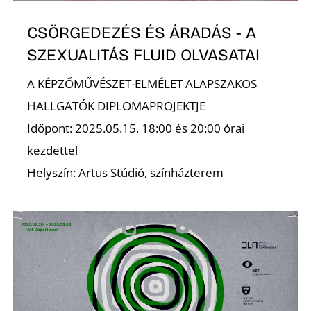
D
CSÖRGEDEZÉS ÉS ÁRADÁS - A
SZEXUALITÁS FLUID OLVASATAI
A KÉPZŐMŰVÉSZET-ELMÉLET ALAPSZAKOS
HALLGATÓK DIPLOMAPROJEKTJE
Időpont: 2025.05.15. 18:00 és 20:00 órai
kezdettel
Helyszín: Artus Stúdió, színházterem