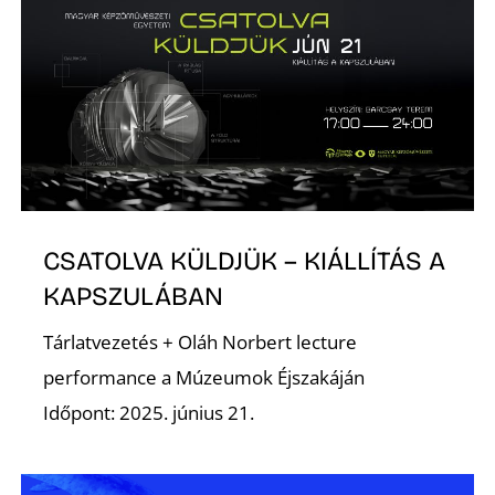
K
E
CSATOLVA KÜLDJÜK – KIÁLLÍTÁS A
KAPSZULÁBAN
Tárlatvezetés + Oláh Norbert lecture
performance a Múzeumok Éjszakáján
Időpont: 2025. június 21.