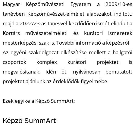
K
Magyar Képzőművészeti Egyetem a 2009/10-es
tanévben Képzőművészet-elmélet alapszakot indított,
majd a 2022/23-as tanévvel kezdődően ismét elindult a
Kortárs művészetelméleti és kurátori ismeretek
mesterképzési szak is.
További információ a képzésről
Az egyéni szakdolgozat elkészítése mellett a hallgatói
csoportok komplex kurátori projektet is
megvalósítanak. Idén öt, nyilvánosan bemutatott
T
projektet ajánlunk az érdeklődők figyelmébe.
Ezek egyike a Képző SummArt:
Képző SummArt