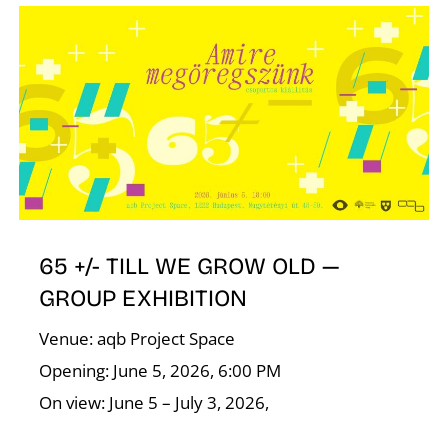
Z
Ő
65 +/- TILL WE GROW OLD —
GROUP EXHIBITION
Venue: aqb Project Space
Opening: June 5, 2026, 6:00 PM
On view: June 5 – July 3, 2026,