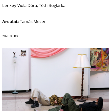
I
Lenkey Viola Dóra, Tóth Boglárka
Arculat:
Tamás Mezei
2026.08.08.