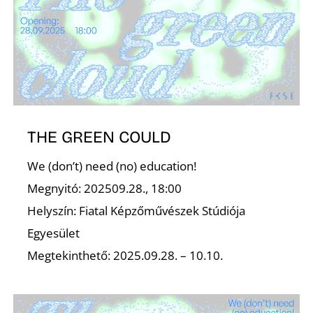
Z
THE GREEN COULD
We (don’t) need (no) education!
Megnyitó: 202509.28., 18:00
Helyszín: Fiatal Képzőművészek Stúdiója
Egyesület
Megtekinthető: 2025.09.28. – 10.10.