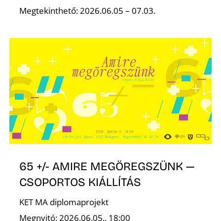
P
Megtekinthető: 2026.06.05 – 07.03.
65 +/- AMIRE MEGÖREGSZÜNK —
CSOPORTOS KIÁLLÍTÁS
KET MA diplomaprojekt
Megnyitó: 2026.06.05., 18:00