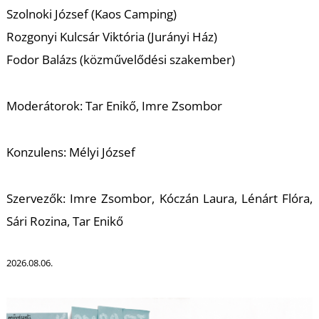
S
Szolnoki József (Kaos Camping)
Rozgonyi Kulcsár Viktória (Jurányi Ház)
Fodor Balázs (közművelődési szakember)
Moderátorok: Tar Enikő, Imre Zsombor
Konzulens: Mélyi József
Szervezők: Imre Zsombor, Kóczán Laura, Lénárt Flóra,
Sári Rozina, Tar Enikő
2026.08.06.