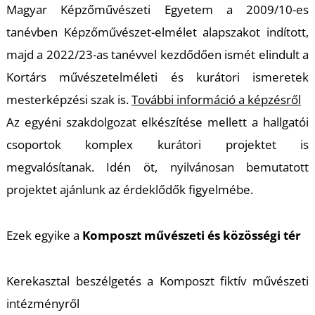
K
Magyar Képzőművészeti Egyetem a 2009/10-es
tanévben Képzőművészet-elmélet alapszakot indított,
majd a 2022/23-as tanévvel kezdődően ismét elindult a
Kortárs művészetelméleti és kurátori ismeretek
mesterképzési szak is.
További információ a képzésről
Az egyéni szakdolgozat elkészítése mellett a hallgatói
csoportok komplex kurátori projektet is
megvalósítanak. Idén öt, nyilvánosan bemutatott
projektet ajánlunk az érdeklődők figyelmébe.
T
Ezek egyike a
Komposzt
művészeti és közösségi tér
Kerekasztal beszélgetés a Komposzt fiktív művészeti
intézményről