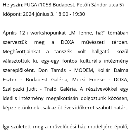
Helyszín: FUGA (1053 Budapest, Petőfi Sándor utca 5)
Időpont: 2024 június 3. 18:00 - 19:30
Április 12-i workshopunkat ,,Mi lenne, ha?” témában
szerveztük meg a DOXA művészeti térben.
Meghívottjainkat a tanszék volt hallgatói közül
U
választottuk ki, egy-egy fontos kulturális intézmény
szereplőiként. Don Tamás - MODEM, Kollár Dalma
Eszter - Budapest Galéria, Mucsi Emese - DOXA,
Szalipszki Judit - Trafó Galéria. A résztvevőkkel egy
ideális intézmény megalkotásán dolgoztunk közösen,
képzeletünknek csak az öt éves időkeret szabott határt.
Így született meg a művelődési ház modelljére épülő,