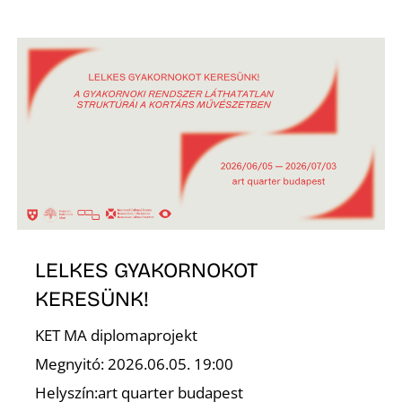
É
LELKES GYAKORNOKOT
KERESÜNK!
KET MA diplomaprojekt
Megnyitó: 2026.06.05. 19:00
Helyszín:art quarter budapest