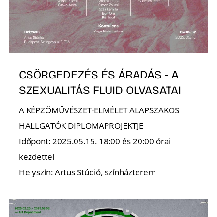
D
CSÖRGEDEZÉS ÉS ÁRADÁS - A
SZEXUALITÁS FLUID OLVASATAI
A KÉPZŐMŰVÉSZET-ELMÉLET ALAPSZAKOS
HALLGATÓK DIPLOMAPROJEKTJE
Időpont: 2025.05.15. 18:00 és 20:00 órai
kezdettel
Helyszín: Artus Stúdió, színházterem