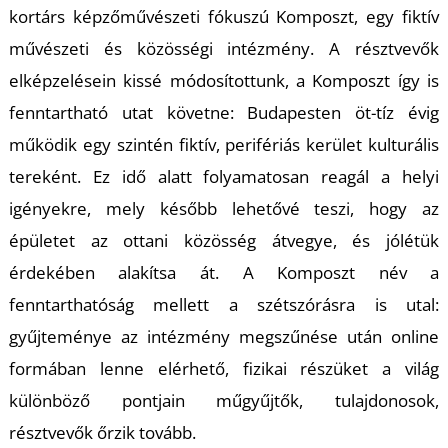
kortárs képzőművészeti fókuszú
Komposzt,
egy fiktív
művészeti és közösségi intézmény. A résztvevők
elképzelésein kissé módosítottunk, a
Komposzt
így is
fenntartható utat követne: Budapesten öt-tíz évig
Á
működik egy szintén fiktív, perifériás kerület kulturális
tereként. Ez idő alatt folyamatosan reagál a helyi
igényekre, mely később lehetővé teszi, hogy az
épületet az ottani közösség átvegye, és jólétük
érdekében alakítsa át. A
Komposzt
név a
fenntarthatóság mellett a szétszórásra is utal:
gyűjteménye az intézmény megszűnése után online
formában lenne elérhető, fizikai részüket a világ
különböző pontjain műgyűjtők, tulajdonosok,
résztvevők őrzik tovább.