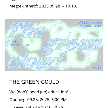
É
Megtekinthető: 2025.09.28. – 10.10.
THE GREEN COULD
We (don’t) need (no) education!
Opening: 09.28, 2025, 6:00 PM
On view: 09.28 – 10.10, 2025