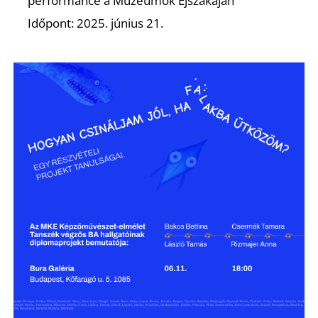
performance a Múzeumok Éjszakáján
Időpont: 2025. június 21.
K