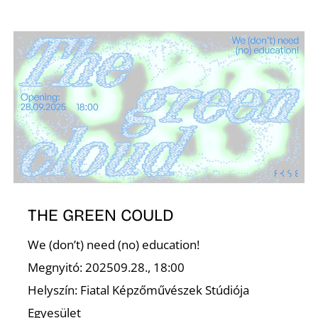
Z
THE GREEN COULD
We (don’t) need (no) education!
Megnyitó: 202509.28., 18:00
Helyszín: Fiatal Képzőművészek Stúdiója
Egyesület