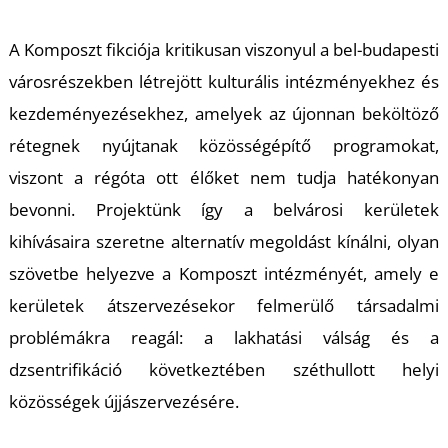
L
A
Komposzt
fikciója kritikusan viszonyul a bel-budapesti
városrészekben létrejött kulturális intézményekhez és
kezdeményezésekhez, amelyek az újonnan beköltöző
rétegnek nyújtanak közösségépítő programokat,
viszont a régóta ott élőket nem tudja hatékonyan
bevonni. Projektünk így a belvárosi kerületek
kihívásaira szeretne alternatív megoldást kínálni, olyan
szövetbe helyezve a
Komposzt
intézményét, amely e
kerületek átszervezésekor felmerülő társadalmi
problémákra reagál: a lakhatási válság és a
dzsentrifikáció következtében széthullott helyi
közösségek újjászervezésére.