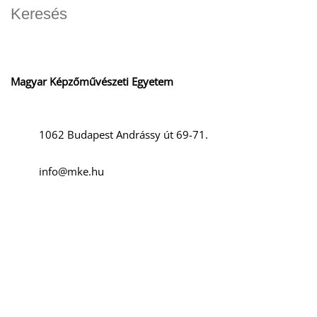
K
Magyar Képzőművészeti Egyetem
1062 Budapest Andrássy út 69-71.
info@mke.hu
T
+36 1 666-2500
Szociális média