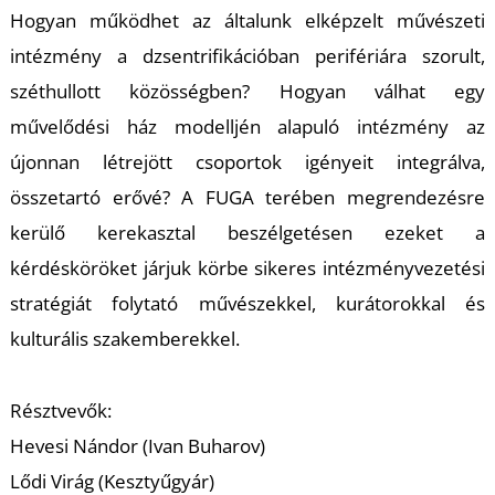
I
Hogyan működhet az általunk elképzelt művészeti
intézmény a dzsentrifikációban perifériára szorult,
széthullott közösségben? Hogyan válhat egy
művelődési ház modelljén alapuló intézmény az
újonnan létrejött csoportok igényeit integrálva,
összetartó erővé? A FUGA terében megrendezésre
kerülő kerekasztal beszélgetésen ezeket a
kérdésköröket járjuk körbe sikeres intézményvezetési
stratégiát folytató művészekkel, kurátorokkal és
kulturális szakemberekkel.
Résztvevők:
Hevesi Nándor (Ivan Buharov)
Lődi Virág (Kesztyűgyár)