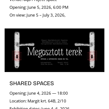
Opening: June 5, 2026, 6:00 PM
On view: June 5 – July 3, 2026,
R
SHARED SPACES
Opening: June 4, 2026 — 18:00
Location: Margit krt. 64B, 2/10
Exhibition dates: June 4–6, 2026