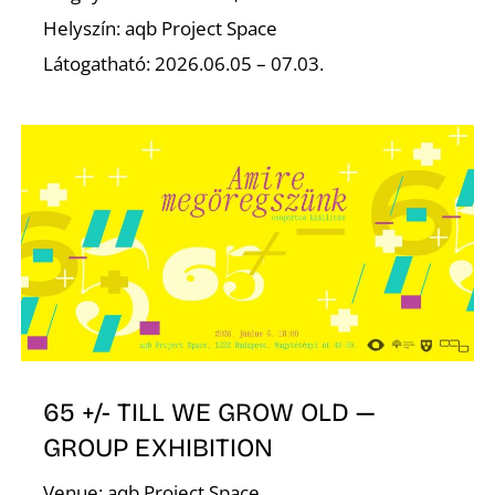
Z
Helyszín: aqb Project Space
Látogatható: 2026.06.05 – 07.03.
Ő
65 +/- TILL WE GROW OLD —
GROUP EXHIBITION
Venue: aqb Project Space