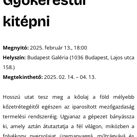
A
kitépni
Megnyitó:
2025. február 13., 18:00
Helyszín:
Budapest Galéria (1036 Budapest, Lajos utca
158.)
Megtekinthető:
2025. 02. 14. – 04. 13.
Hosszú utat tesz meg a kőolaj a föld mélyebb
kőzetrétegéitől egészen az iparosított mezőgazdaság
termelési rendszeréig. Ugyanaz a gépezet bányássza
ki, amely aztán átutaztatja a fél világon, miközben a
folyékony nyersolajat üzemanyaggá, műtrágyává és