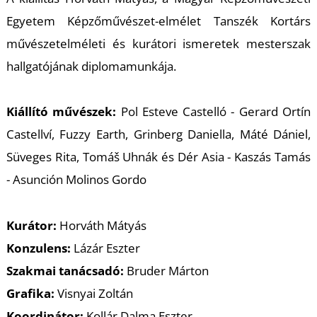
Á
Egyetem Képzőművészet-elmélet Tanszék Kortárs
művészetelméleti és kurátori ismeretek mesterszak
hallgatójának diplomamunkája.
Kiállító művészek:
Pol Esteve Castelló - Gerard Ortín
Castellví, Fuzzy Earth, Grinberg Daniella, Máté Dániel,
Süveges Rita, Tomáš Uhnák és Dér Asia - Kaszás Tamás
- Asunción Molinos Gordo
Kurátor:
Horváth Mátyás
Konzulens:
Lázár Eszter
Szakmai tanácsadó:
Bruder Márton
Grafika:
Visnyai Zoltán
Koordinátor:
Kollár Dalma Eszter