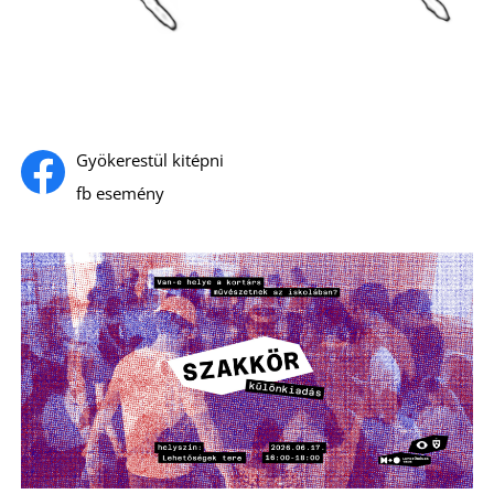
S
Gyökerestül kitépni
fb esemény