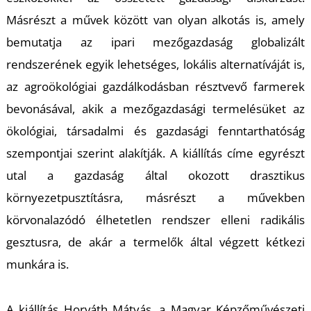
Másrészt a művek között van olyan alkotás is, amely
bemutatja az ipari mezőgazdaság globalizált
U
rendszerének egyik lehetséges, lokális alternatíváját is,
az agroökológiai gazdálkodásban résztvevő farmerek
bevonásával, akik a mezőgazdasági termelésüket az
ökológiai, társadalmi és gazdasági fenntarthatóság
szempontjai szerint alakítják. A kiállítás címe egyrészt
utal a gazdaság által okozott drasztikus
környezetpusztításra, másrészt a művekben
körvonalazódó élhetetlen rendszer elleni radikális
gesztusra, de akár a termelők által végzett kétkezi
munkára is.
A kiállítás Horváth Mátyás, a Magyar Képzőművészeti