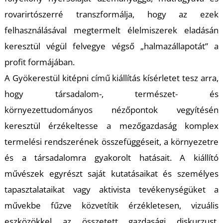
K
rovarirtószerré transzformálja, hogy az ezek
felhasználásával megtermelt élelmiszerek eladásán
keresztül végül felvegye végső „halmazállapotát” a
profit formájában.
A
Gyökerestül kitépni
című kiállítás kísérletet tesz arra,
T
hogy társadalom-, természet- és
környezettudományos nézőpontok vegyítésén
keresztül érzékeltesse a mezőgazdaság komplex
termelési rendszerének összefüggéseit, a környezetre
és a társadalomra gyakorolt hatásait. A kiállító
művészek egyrészt saját kutatásaikat és személyes
tapasztalataikat vagy aktivista tevékenységüket a
művekbe fűzve közvetítik érzékletesen, vizuális
eszközökkel az összetett gazdasági diskurzust.