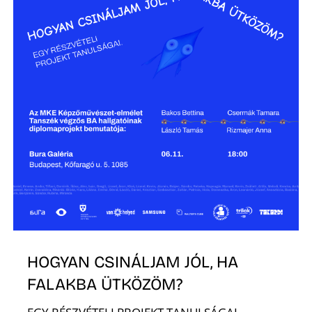
E
K
HOGYAN CSINÁLJAM JÓL, HA
FALAKBA ÜTKÖZÖM?