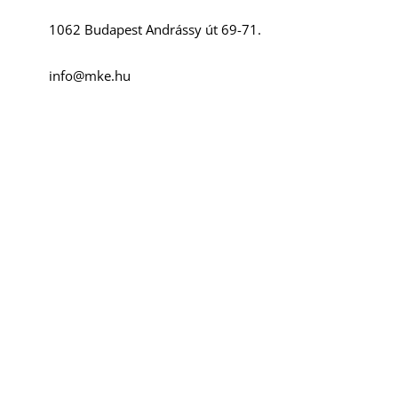
1062 Budapest Andrássy út 69-71.
info@mke.hu
T
+36 1 666-2500
Szociális média
Facebook
Instagram
YouTube