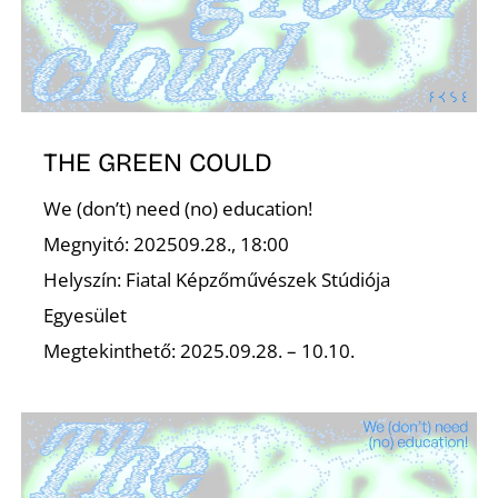
S
THE GREEN COULD
We (don’t) need (no) education!
Z
Megnyitó: 202509.28., 18:00
Helyszín: Fiatal Képzőművészek Stúdiója
Egyesület
Megtekinthető: 2025.09.28. – 10.10.