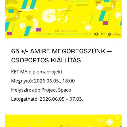
É
65 +/- AMIRE MEGÖREGSZÜNK —
CSOPORTOS KIÁLLÍTÁS
KET MA diplomaprojekt
Megnyitó: 2026.06.05., 18:00
Helyszín: aqb Project Space
Látogatható: 2026.06.05 – 07.03.