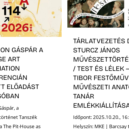
TÁRLATVEZETÉS 
ON GÁSPÁR A
STURCZ JÁNOS
GE ART
MŰVÉSZETTÖRTÉ
IATION
/ TEST ÉS LÉLEK 
RENCIÁN
TIBOR FESTŐMŰV
TT ELŐADÁST
MŰVÉSZETI ANAT
GÓBAN
TANÁR
EMLÉKKIÁLLÍTÁS
áspár, a
történet Tanszék
Időpont: 2025.10.20., 16
a The Pit-House as
Helyszín: MKE | Barcsay