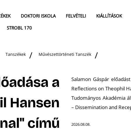
ZÉKEK
DOKTORI ISKOLA
FELVÉTELI
KIÁLLÍTÁSOK
STROBL 170
Tanszékek
Művészettörténeti Tanszék
lőadása a
Salamon Gáspár előadást
Reflections on Theophil 
il Hansen
Tudományos Akadémia ált
– Dissemination and Recept
nal" című
2026.08.08.