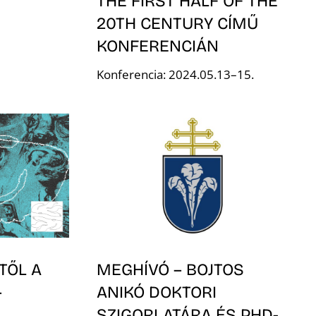
THE FIRST HALF OF THE
20TH CENTURY CÍMŰ
KONFERENCIÁN
Konferencia: 2024.05.13–15.
TŐL A
MEGHÍVÓ – BOJTOS
–
ANIKÓ DOKTORI
SZIGORLATÁRA ÉS PHD-