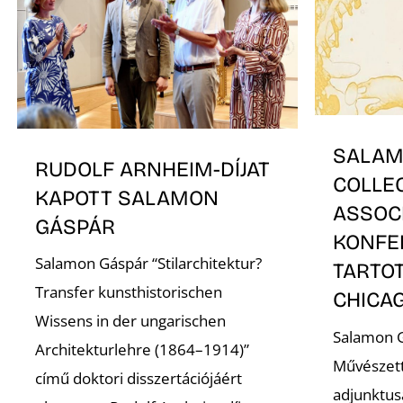
SALAM
RUDOLF ARNHEIM-DÍJAT
COLLE
KAPOTT SALAMON
ASSOC
GÁSPÁR
KONFE
Salamon Gáspár “Stilarchitektur?
TARTO
Transfer kunsthistorischen
CHICA
Wissens in der ungarischen
Salamon G
Architekturlehre (1864–1914)”
Művészet
című doktori disszertációjáért
adjunktus