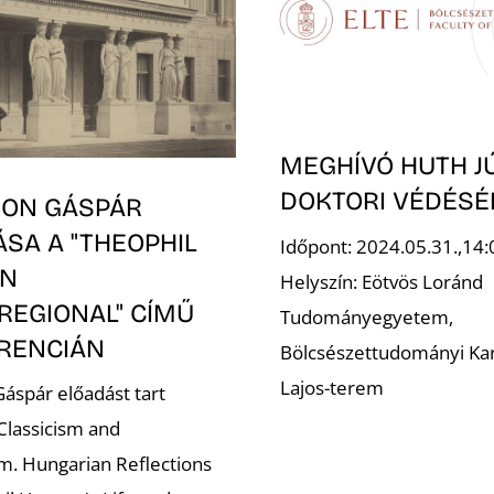
MEGHÍVÓ HUTH J
DOKTORI VÉDÉSÉ
ON GÁSPÁR
SA A "THEOPHIL
Időpont: 2024.05.31.,14:
EN
Helyszín: Eötvös Loránd
REGIONAL" CÍMŰ
Tudományegyetem,
RENCIÁN
Bölcsészettudományi Kar
Lajos-terem
áspár előadást tart
lassicism and
. Hungarian Reflections