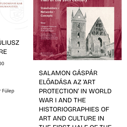
ÚLIUSZ
RE
00
SALAMON GÁSPÁR
ELŐADÁSA AZ 'ART
PROTECTION' IN WORLD
 Fülep
WAR I AND THE
HISTORIOGRAPHIES OF
ART AND CULTURE IN