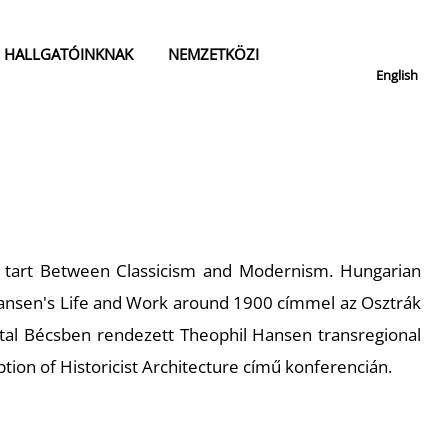
HALLGATÓINKNAK
NEMZETKÖZI
English
 tart Between Classicism and Modernism. Hungarian
Hansen's Life and Work around 1900 címmel az Osztrák
al Bécsben rendezett Theophil Hansen transregional
ion of Historicist Architecture című konferencián.