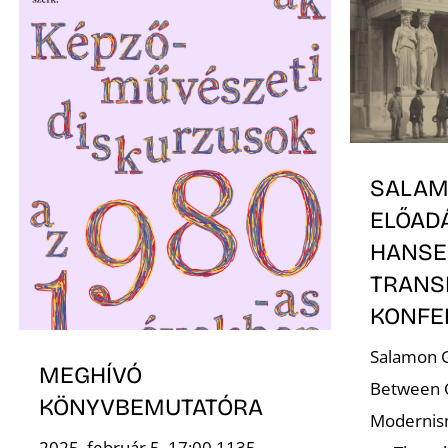
SALAM
ELŐADÁ
HANS
TRANS
KONFE
Salamon G
MEGHÍVÓ
Between C
KÖNYVBEMUTATÓRA
Modernism
2025. február 5. 17:00 1135