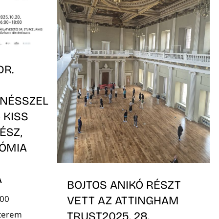
DR.
NÉSSZEL
– KISS
ÉSZ,
ÓMIA
A
BOJTOS ANIKÓ RÉSZT
:00
VETT AZ ATTINGHAM
 terem
TRUST2025. 28.