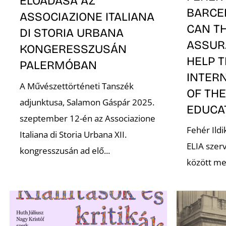
ELŐADÁSA AZ
BARCE
ASSOCIAZIONE ITALIANA
CAN TH
DI STORIA URBANA
ASSUR
KONGERESSZUSÁN
HELP 
PALERMÓBAN
INTER
A Művészettörténeti Tanszék
OF THE
adjunktusa, Salamon Gáspár 2025.
EDUCA
szeptember 12-én az Associazione
Fehér Ildi
Italiana di Storia Urbana XII.
ELIA szer
kongresszusán ad elő...
között me