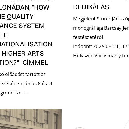
DEDIKÁLÁS
LONÁBAN, "HOW
E QUALITY
Megjelent Sturcz János új
ANCE SYSTEM
monográfiája Barcsay Je
THE
festészetéről
NATIONALISATION
Időpont: 2025.06.13., 17
 HIGHER ARTS
Helyszín: Vörösmarty tér
TION?” CÍMMEL
kó előadást tartott az
vezésében június 6 és 9
grendezett...