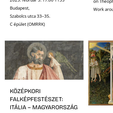
on Theoph
Budapest,
Work aro
Szabolcs utca 33–35.
C épület (OMRRK)
KÖZÉPKORI
FALKÉPFESTÉSZET:
ITÁLIA – MAGYARORSZÁG