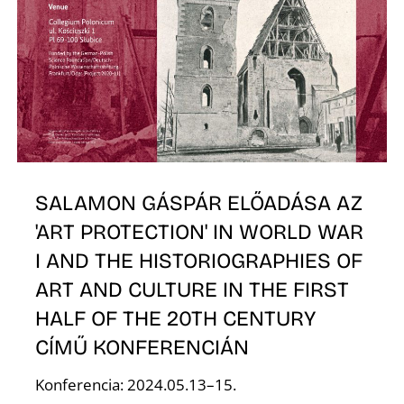
É
SALAMON GÁSPÁR ELŐADÁSA AZ
'ART PROTECTION' IN WORLD WAR
I AND THE HISTORIOGRAPHIES OF
ART AND CULTURE IN THE FIRST
HALF OF THE 20TH CENTURY
CÍMŰ KONFERENCIÁN
Konferencia: 2024.05.13–15.