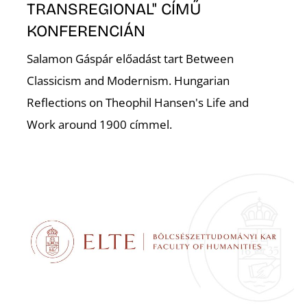
N
TRANSREGIONAL" CÍMŰ
KONFERENCIÁN
Salamon Gáspár előadást tart Between
Classicism and Modernism. Hungarian
Reflections on Theophil Hansen's Life and
Work around 1900 címmel.
S