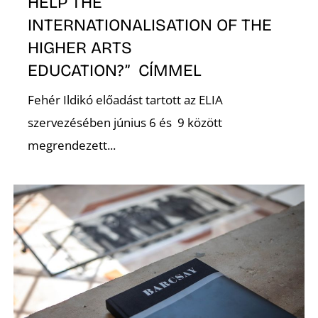
R
HELP THE
INTERNATIONALISATION OF THE
HIGHER ARTS
EDUCATION?” CÍMMEL
Fehér Ildikó előadást tartott az ELIA
szervezésében június 6 és 9 között
megrendezett...