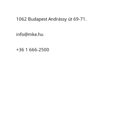
K
1062 Budapest Andrássy út 69-71.
info@mke.hu
+36 1 666-2500
T
Szociális média
Facebook
Instagram