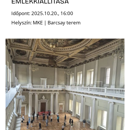
A
EMLÉKKIÁLLÍTÁSA
Időpont: 2025.10.20., 16:00
Helyszín: MKE | Barcsay terem
K