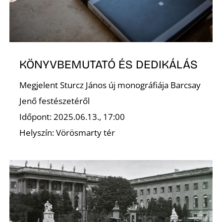
Ő
KÖNYVBEMUTATÓ ÉS DEDIKÁLÁS
Megjelent Sturcz János új monográfiája Barcsay
L
Jenő festészetéről
Időpont: 2025.06.13., 17:00
Helyszín: Vörösmarty tér