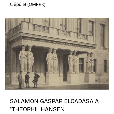
C épület (OMRRK)
A
SALAMON GÁSPÁR ELŐADÁSA A
"THEOPHIL HANSEN