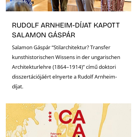
RUDOLF ARNHEIM-DÍJAT KAPOTT
SALAMON GÁSPÁR
Salamon Gáspár “Stilarchitektur? Transfer
kunsthistorischen Wissens in der ungarischen
Architekturlehre (1864–1914)” című doktori
disszertációjáért elnyerte a Rudolf Arnheim-
díjat.
S