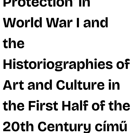
A
Protection' in
World War I and
the
Historiographies of
K
Art and Culture in
the First Half of the
20th Century című