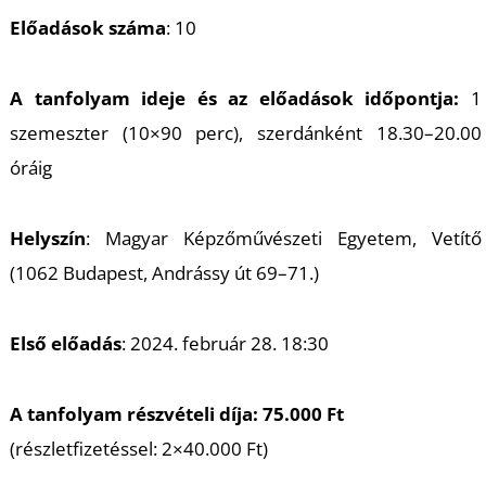
I
Előadások száma
: 10
A tanfolyam ideje és az előadások időpontja:
1
szemeszter (10×90 perc), szerdánként 18.30–20.00
óráig
Helyszín
: Magyar Képzőművészeti Egyetem, Vetítő
(1062 Budapest, Andrássy út 69–71.)
Első előadás
: 2024. február 28. 18:30
A tanfolyam részvételi díja: 75.000 Ft
(részletfizetéssel: 2×40.000 Ft)