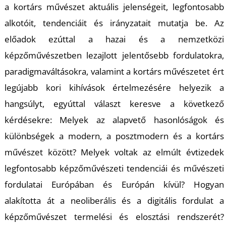
K
a kortárs művészet aktuális jelenségeit, legfontosabb
alkotóit, tendenciáit és irányzatait mutatja be. Az
előadok ezúttal a hazai és a nemzetközi
képzőművészetben lezajlott jelentősebb fordulatokra,
paradigmaváltásokra, valamint a kortárs művészetet ért
legújabb kori kihívások értelmezésére helyezik a
hangsúlyt, egyúttal választ keresve a következő
kérdésekre: Melyek az alapvető hasonlóságok és
különbségek a modern, a posztmodern és a kortárs
művészet között? Melyek voltak az elmúlt évtizedek
legfontosabb képzőművészeti tendenciái és művészeti
fordulatai Európában és Európán kívül? Hogyan
alakította át a neoliberális és a digitális fordulat a
képzőművészet termelési és elosztási rendszerét?