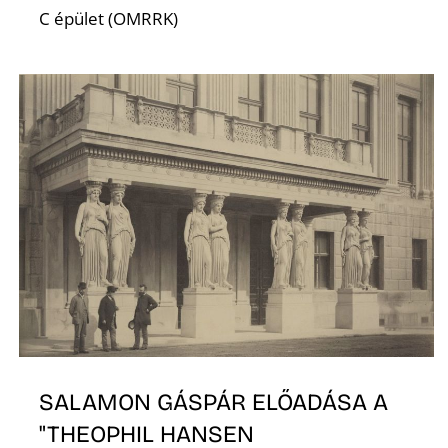
C épület (OMRRK)
É
SALAMON GÁSPÁR ELŐADÁSA A
"THEOPHIL HANSEN