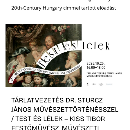
Ő
20th-Century Hungary címmel tartott előadást
R
TÁRLATVEZETÉS DR. STURCZ
JÁNOS MŰVÉSZETTÖRTÉNÉSSZEL
/ TEST ÉS LÉLEK – KISS TIBOR
FESTŐMŰVÉSZ, MŰVÉSZETI