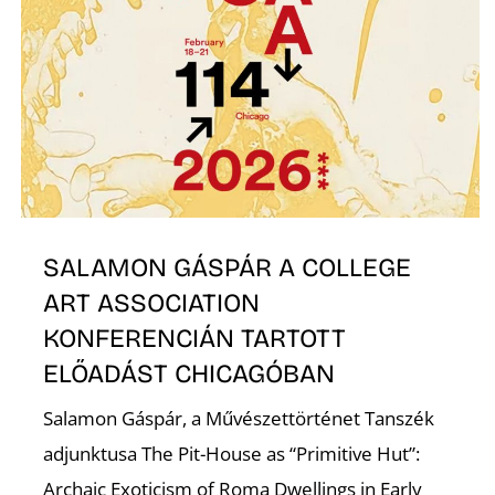
Z
SALAMON GÁSPÁR A COLLEGE
ART ASSOCIATION
KONFERENCIÁN TARTOTT
ELŐADÁST CHICAGÓBAN
Salamon Gáspár, a Művészettörténet Tanszék
adjunktusa The Pit-House as “Primitive Hut”:
Archaic Exoticism of Roma Dwellings in Early