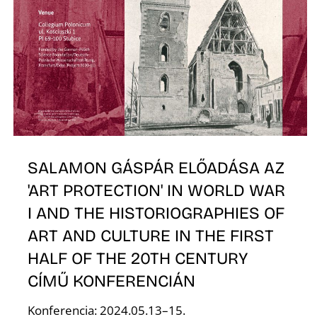
K
SALAMON GÁSPÁR ELŐADÁSA AZ
'ART PROTECTION' IN WORLD WAR
I AND THE HISTORIOGRAPHIES OF
ART AND CULTURE IN THE FIRST
HALF OF THE 20TH CENTURY
CÍMŰ KONFERENCIÁN
Konferencia: 2024.05.13–15.