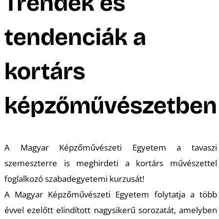
A
Trendek és
tendenciák a
kortárs
képzőművészetben
A Magyar Képzőművészeti Egyetem a tavaszi
szemeszterre is meghirdeti a kortárs művészettel
foglalkozó szabadegyetemi kurzusát!
A Magyar Képzőművészeti Egyetem folytatja a több
évvel ezelőtt elindított nagysikerű sorozatát, amelyben