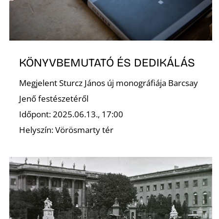
A
KÖNYVBEMUTATÓ ÉS DEDIKÁLÁS
Megjelent Sturcz János új monográfiája Barcsay
Jenő festészetéről
Időpont: 2025.06.13., 17:00
Helyszín: Vörösmarty tér
N