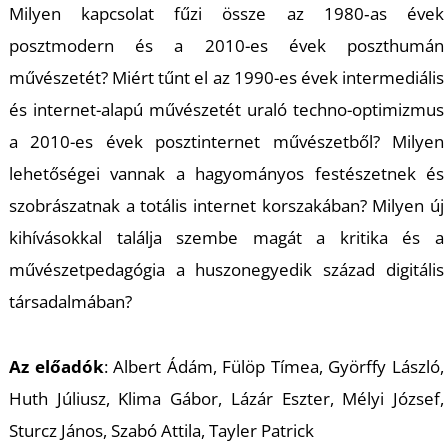
T
Milyen kapcsolat fűzi össze az 1980‑as évek
posztmodern és a 2010-es évek poszthumán
művészetét? Miért tűnt el az 1990-es évek intermediális
és internet-alapú művészetét uraló techno-optimizmus
a 2010-es évek posztinternet művészetből? Milyen
lehetőségei vannak a hagyományos festészetnek és
szobrászatnak a totális internet korszakában? Milyen új
U
kihívásokkal találja szembe magát a kritika és a
művészetpedagógia a huszonegyedik század digitális
társadalmában?
Az előadók
: Albert Ádám, Fülöp Tímea, Györffy László,
Huth Júliusz, Klima Gábor, Lázár Eszter, Mélyi József,
Sturcz János, Szabó Attila, Tayler Patrick