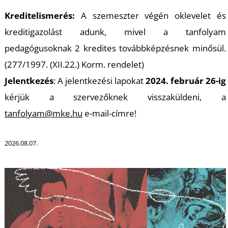
S
Kreditelismerés:
A szemeszter végén oklevelet és
kreditigazolást adunk, mivel a tanfolyam
pedagógusoknak 2 kredites továbbképzésnek minősül.
(277/1997. (XII.22.) Korm. rendelet)
Jelentkezés
: A jelentkezési lapokat
2024. február 26-ig
kérjük a szervezőknek visszaküldeni, a
tanfolyam@mke.hu
e-mail-címre!
2026.08.07.