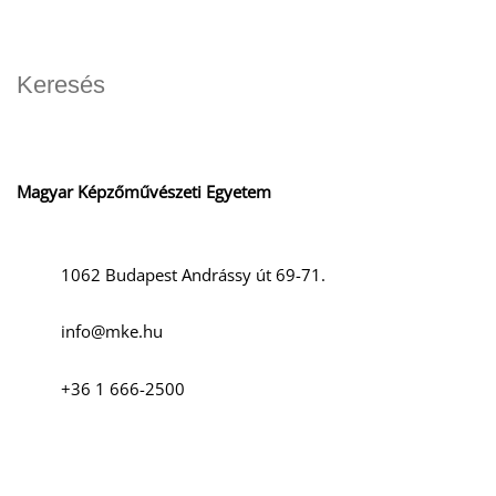
O
Magyar Képzőművészeti Egyetem
1062 Budapest Andrássy út 69-71.
K
info@mke.hu
+36 1 666-2500