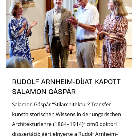
L
RUDOLF ARNHEIM-DÍJAT KAPOTT
SALAMON GÁSPÁR
Salamon Gáspár “Stilarchitektur? Transfer
kunsthistorischen Wissens in der ungarischen
Architekturlehre (1864–1914)” című doktori
disszertációjáért elnyerte a Rudolf Arnheim-