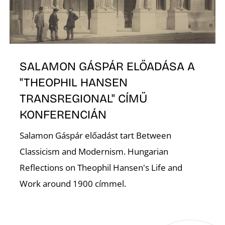
A
SALAMON GÁSPÁR ELŐADÁSA A
"THEOPHIL HANSEN
TRANSREGIONAL" CÍMŰ
KONFERENCIÁN
Salamon Gáspár előadást tart Between
Classicism and Modernism. Hungarian
Reflections on Theophil Hansen's Life and
Work around 1900 címmel.