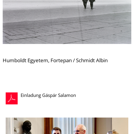
U
Humboldt Egyetem, Fortepan / Schmidt Albin
Á
Einladung Gáspár Salamon