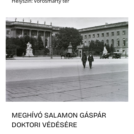
Helyszín: Vörösmarty tér
L
MEGHÍVÓ SALAMON GÁSPÁR
DOKTORI VÉDÉSÉRE