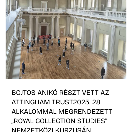
A
K
BOJTOS ANIKÓ RÉSZT VETT AZ
ATTINGHAM TRUST2025. 28.
ALKALOMMAL MEGRENDEZETT
„ROYAL COLLECTION STUDIES”
NEMZETKÖZI KURZUSÁN