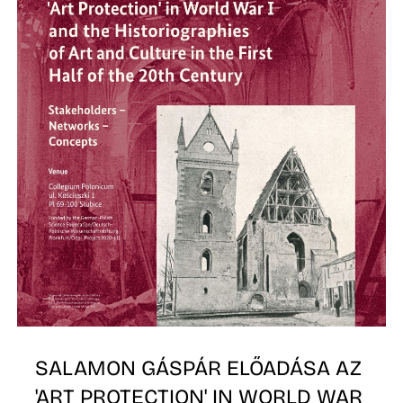
Z
SALAMON GÁSPÁR ELŐADÁSA AZ
'ART PROTECTION' IN WORLD WAR