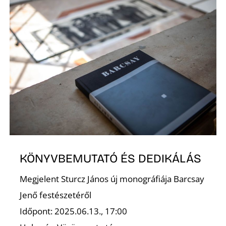
R
Ő
KÖNYVBEMUTATÓ ÉS DEDIKÁLÁS
Megjelent Sturcz János új monográfiája Barcsay
Jenő festészetéről
Időpont: 2025.06.13., 17:00