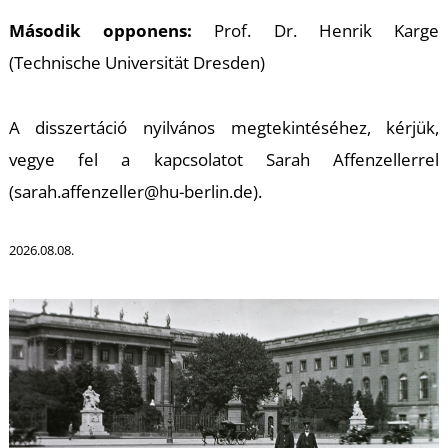
Második opponens:
Prof. Dr. Henrik Karge
(Technische Universität Dresden)
T
A disszertáció nyilvános megtekintéséhez, kérjük,
vegye fel a kapcsolatot Sarah Affenzellerrel
(sarah.affenzeller@hu-berlin.de).
2026.08.08.