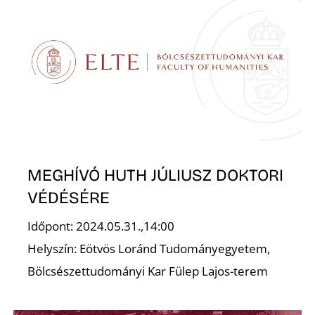
N
MEGHÍVÓ HUTH JÚLIUSZ DOKTORI
S
VÉDÉSÉRE
Időpont: 2024.05.31.,14:00
Helyszín: Eötvös Loránd Tudományegyetem,
Bölcsészettudományi Kar Fülep Lajos-terem