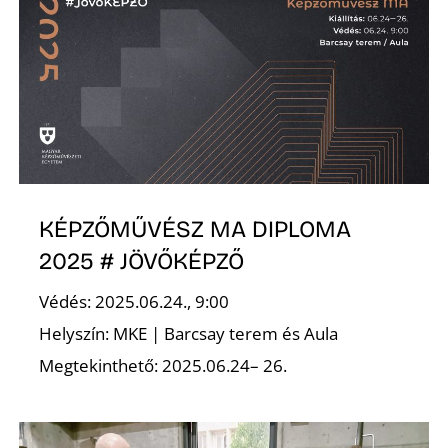
P
Z
KÉPZŐMŰVÉSZ MA DIPLOMA
2025 # JÖVŐKÉPZŐ
Védés: 2025.06.24., 9:00
Helyszín: MKE | Barcsay terem és Aula
Megtekinthető: 2025.06.24– 26.