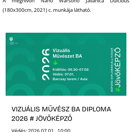
Á
A meghívón Nano Warsono Javanica Dulcibus
(180x300cm, 2021) c. munkája látható.
L
VIZUÁLIS MŰVÉSZ BA DIPLOMA
2026 # JÖVŐKÉPZŐ
Védés: 2026.07.01., 10:00