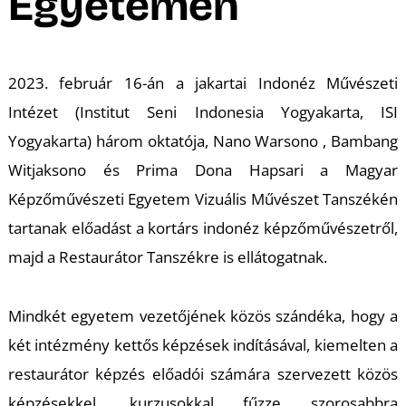
A
Egyetemen
2023. február 16-án a jakartai Indonéz Művészeti
Intézet (Institut Seni Indonesia Yogyakarta, ISI
Yogyakarta) három oktatója, Nano Warsono , Bambang
Witjaksono és Prima Dona Hapsari a Magyar
Képzőművészeti Egyetem Vizuális Művészet Tanszékén
tartanak előadást a kortárs indonéz képzőművészetről,
K
majd a Restaurátor Tanszékre is ellátogatnak.
Mindkét egyetem vezetőjének közös szándéka, hogy a
két intézmény kettős képzések indításával, kiemelten a
restaurátor képzés előadói számára szervezett közös
képzésekkel, kurzusokkal fűzze szorosabbra