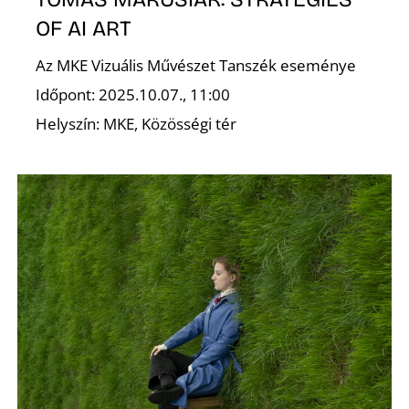
OF AI ART
Az MKE Vizuális Művészet Tanszék eseménye
Időpont: 2025.10.07., 11:00
Helyszín: MKE, Közösségi tér
A