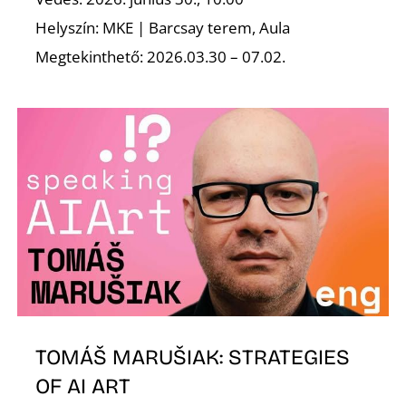
Helyszín: MKE | Barcsay terem, Aula
S
Megtekinthető: 2026.03.30 – 07.02.
TOMÁŠ MARUŠIAK: STRATEGIES
OF AI ART