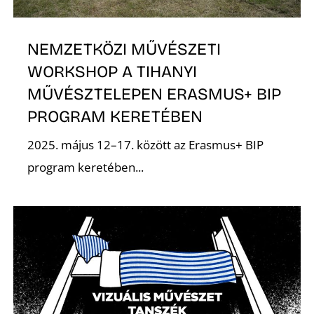
Ő
NEMZETKÖZI MŰVÉSZETI
WORKSHOP A TIHANYI
MŰVÉSZTELEPEN ERASMUS+ BIP
PROGRAM KERETÉBEN
2025. május 12–17. között az Erasmus+ BIP
L
program keretében...