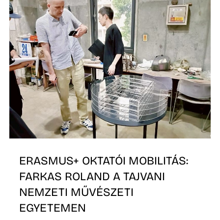
Ő
ERASMUS+ OKTATÓI MOBILITÁS:
FARKAS ROLAND A TAJVANI
NEMZETI MŰVÉSZETI
EGYETEMEN