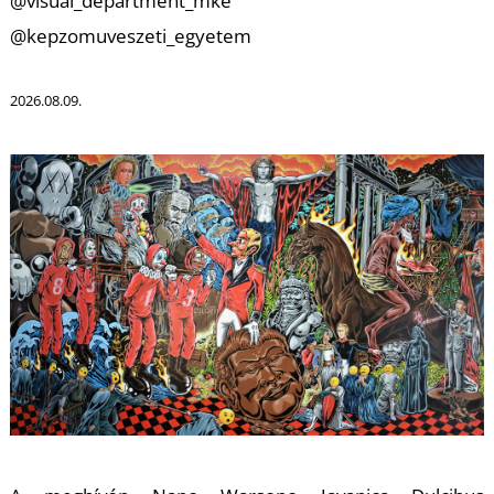
@visual_department_mke
@kepzomuveszeti_egyetem
U
2026.08.09.