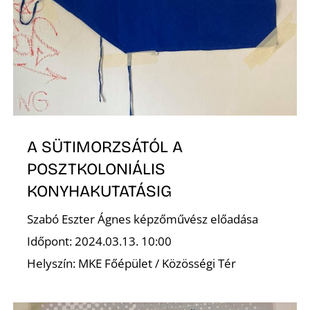
É
K
A SÜTIMORZSÁTÓL A
POSZTKOLONIÁLIS
KONYHAKUTATÁSIG
Szabó Eszter Ágnes képzőművész előadása
Időpont: 2024.03.13. 10:00
Helyszín: MKE Főépület / Közösségi Tér