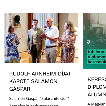
RUDOLF ARNHEIM-DÍJAT
KERES
KAPOTT SALAMON
DIPLO
GÁSPÁR
ALUMNI
Salamon Gáspár “Stilarchitektur?
A Magyar
Transfer kunsthistorischen