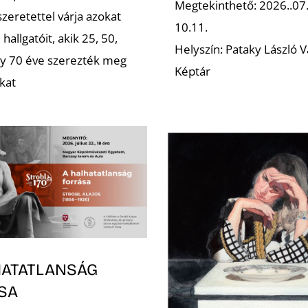
Megtekinthető: 2026..07
zeretettel várja azokat
10.11.
 hallgatóit, akik 25, 50,
Helyszín: Pataky László V
gy 70 éve szerezték meg
Képtár
kat
HATATLANSÁG
SA