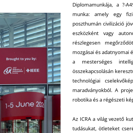
Diplomamunkája, a ?-A49.
munka: amely egy fizika
poszthumán civilizáció jö
eszközként vagy auto
részlegesen megőrződöt
mozgásai és adatnyomai ér
a mesterséges intelli
összekapcsolásán keresztül
technológiai cselekvők
maradványokból. A proje
robotika és a régészeti kép
Az ICRA a világ vezető kut
tudásukat, ötleteket cser