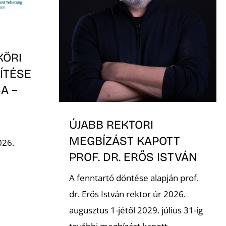
KÖRI
ÍTÉSE
A –
-
ÚJABB REKTORI
MEGBÍZÁST KAPOTT
026.
PROF. DR. ERŐS ISTVÁN
A fenntartó döntése alapján prof.
dr. Erős István rektor úr 2026.
augusztus 1-jétől 2029. július 31-ig