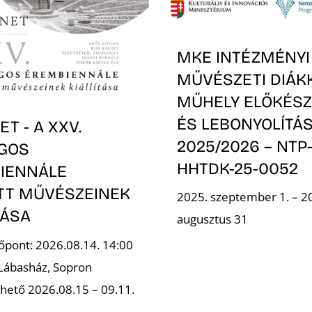
MKE INTÉZMÉNYI
MŰVÉSZETI DIÁK
MŰHELY ELŐKÉSZ
ÉS LEBONYOLÍTÁS
T - A XXV.
2025/2026 – NTP
GOS
HHTDK-25-0052
IENNÁLE
OTT MŰVÉSZEINEK
2025. szeptember 1. – 2
TÁSA
augusztus 31
őpont: 2026.08.14. 14:00
 Lábasház, Sopron
hető 2026.08.15 – 09.11.