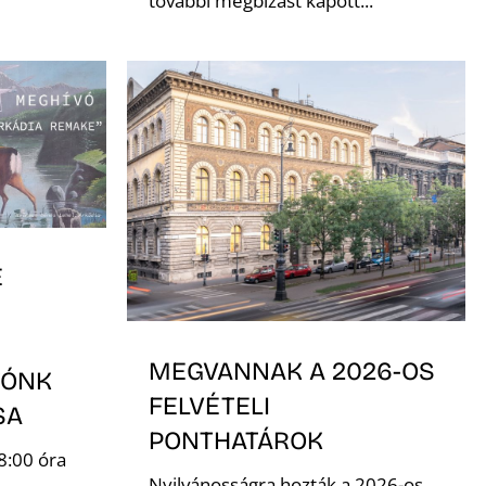
további megbízást kapott...
E
MEGVANNAK A 2026-OS
TÓNK
FELVÉTELI
ÁSA
PONTHATÁROK
8:00 óra
Nyilvánosságra hozták a 2026-os