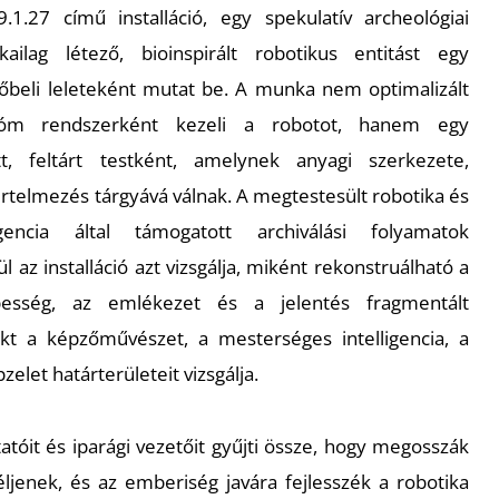
1.27 című installáció, egy spekulatív archeológiai
ilag létező, bioinspirált robotikus entitást egy
vőbeli leleteként mutat be. A munka nem optimalizált
nóm rendszerként kezeli a robotot, hanem egy
t, feltárt testként, amelynek anyagi szerkezete,
telmezés tárgyává válnak. A megtestesült robotika és
gencia által támogatott archiválási folyamatok
 az installáció azt vizsgálja, miként rekonstruálható a
épesség, az emlékezet és a jelentés fragmentált
kt a képzőművészet, a mesterséges intelligencia, a
zelet határterületeit vizsgálja.
atóit és iparági vezetőit gyűjti össze, hogy megosszák
éljenek, és az emberiség javára fejlesszék a robotika