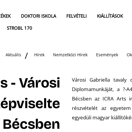
ZÉKEK
DOKTORI ISKOLA
FELVÉTELI
KIÁLLÍTÁSOK
STROBL 170
Aktuális
Hírek
Nemzetközi Hírek
Események
Ok
s - Városi
Városi Gabriella tavaly
Diplomamunkáját, a ?-A49.
képviselte
Bécsben az ICRA Arts in 
részvételét az egyete
egyedüli magyar kiállítóké
 Bécsben