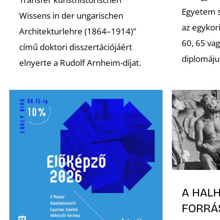
Egyetem s
Wissens in der ungarischen
az egykori
Architekturlehre (1864–1914)”
60, 65 va
című doktori disszertációjáért
diplomáju
elnyerte a Rudolf Arnheim-díjat.
A HAL
FORRÁ