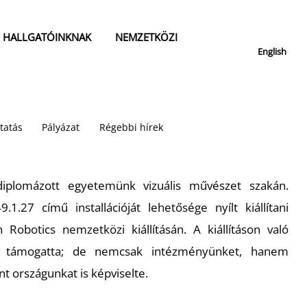
HALLGATÓINKNAK
NEMZETKÖZI
English
tatás
Pályázat
Régebbi hírek
 diplomázott egyetemünk vizuális művészet szakán.
1.27 című installációját lehetősége nyílt kiállítani
Robotics nemzetközi kiállításán. A kiállításon való
m támogatta; de nemcsak intézményünket, hanem
nt országunkat is képviselte.