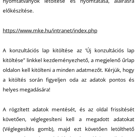
nyomtatványok letöltése és nyomtatása, aláírásra
előkészítése.
https://www.mke.hu/intranet/index.php
A konzultációs lap kitöltése az ’Új konzultációs lap
kitöltése” linkkel kezdeményezhető, a megjelenő űrlap
oldalon kell kitölteni a minden adatmezőt. Kérjük, hogy
a kitöltés során figyeljen oda az adatok pontos és
helyes megadására!
A rögzített adatok mentését, és az oldal frissítését
követően, véglegesíteni kell a megadott adatokat
(Véglegesítés gomb), majd ezt követően letölthető