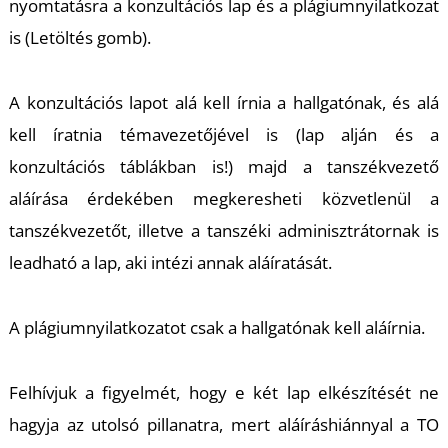
nyomtatásra a konzultációs lap és a plágiumnyilatkozat
is (Letöltés gomb).
A konzultációs lapot alá kell írnia a hallgatónak, és alá
kell íratnia témavezetőjével is (lap alján és a
konzultációs táblákban is!) majd a tanszékvezető
aláírása érdekében megkeresheti közvetlenül a
tanszékvezetőt, illetve a tanszéki adminisztrátornak is
leadható a lap, aki intézi annak aláíratását.
A plágiumnyilatkozatot csak a hallgatónak kell aláírnia.
Felhívjuk a figyelmét, hogy e két lap elkészítését ne
hagyja az utolsó pillanatra, mert aláíráshiánnyal a TO