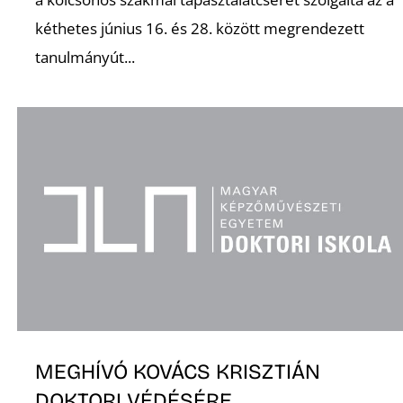
kéthetes június 16. és 28. között megrendezett
K
tanulmányút...
MEGHÍVÓ KOVÁCS KRISZTIÁN
DOKTORI VÉDÉSÉRE