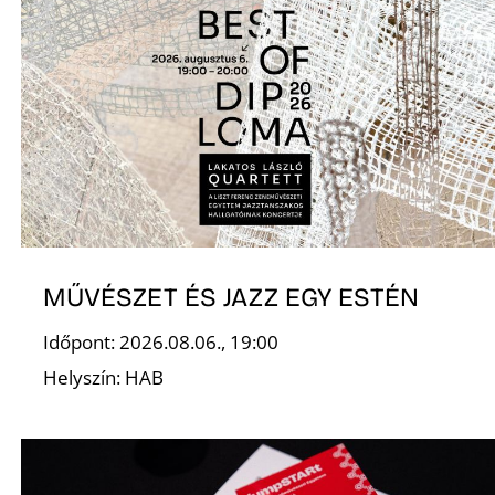
T
A
MŰVÉSZET ÉS JAZZ EGY ESTÉN
Időpont: 2026.08.06., 19:00
Helyszín: HAB