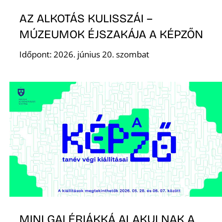
K
AZ ALKOTÁS KULISSZÁI –
MÚZEUMOK ÉJSZAKÁJA A KÉPZŐN
Időpont: 2026. június 20. szombat
MINI GALÉRIÁKKÁ ALAKULNAK A