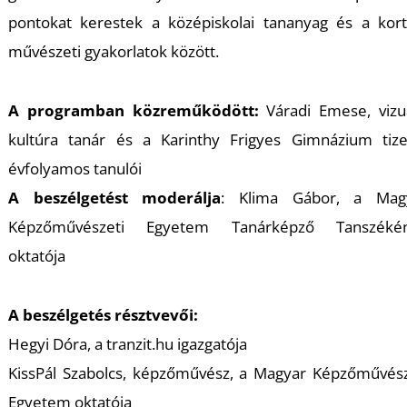
U
pontokat kerestek a középiskolai tananyag és a kort
művészeti gyakorlatok között.
A programban közreműködött:
Váradi Emese, vizuá
kultúra tanár és a Karinthy Frigyes Gimnázium tize
évfolyamos tanulói
Á
A beszélgetést moderálja
: Klima Gábor, a Mag
Képzőművészeti Egyetem Tanárképző Tanszéké
oktatója
A beszélgetés résztvevői:
Hegyi Dóra, a tranzit.hu igazgatója
KissPál Szabolcs, képzőművész, a Magyar Képzőművész
Egyetem oktatója