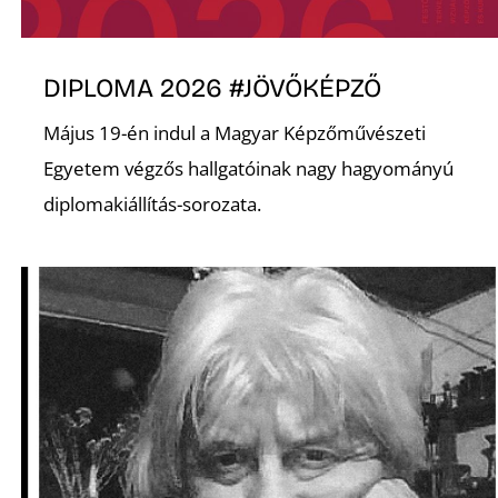
DIPLOMA 2026 #JÖVŐKÉPZŐ
Május 19-én indul a Magyar Képzőművészeti
Egyetem végzős hallgatóinak nagy hagyományú
Z
diplomakiállítás-sorozata.