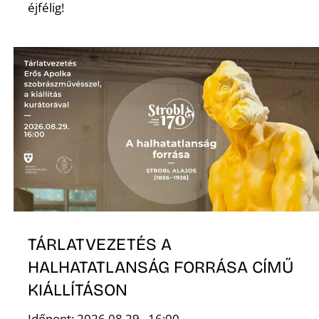
éjfélig!
S
TÁRLATVEZETÉS A
HALHATATLANSÁG FORRÁSA CÍMŰ
KIÁLLÍTÁSON
Időpont: 2026.08.29., 16:00