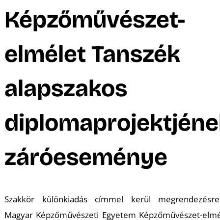
A
Képzőművészet-
elmélet Tanszék
alapszakos
diplomaprojektjéne
záróeseménye
Szakkör különkiadás
címmel kerül megrendezésr
Magyar Képzőművészeti Egyetem Képzőművészet-elmé