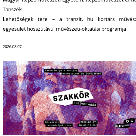
Tanszék
Lehetőségek tere – a tranzit. hu kortárs művész
I
egyesület hosszútávú, művészeti-oktatási programja
2026.08.07.