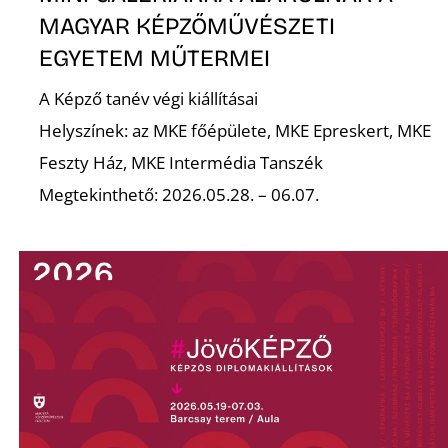
É
MAGYAR KÉPZŐMŰVÉSZETI
EGYETEM MŰTERMEI
A Képző tanév végi kiállításai
Helyszínek: az MKE főépülete, MKE Epreskert, MKE
Feszty Ház, MKE Intermédia Tanszék
Megtekinthető: 2026.05.28. – 06.07.
P