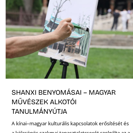
O
SHANXI BENYOMÁSAI – MAGYAR
MŰVÉSZEK ALKOTÓI
TANULMÁNYÚTJA
A kínai–magyar kulturális kapcsolatok erősítését és
a kölcsönös szakmai tapasztalatcserét szolgálta az a