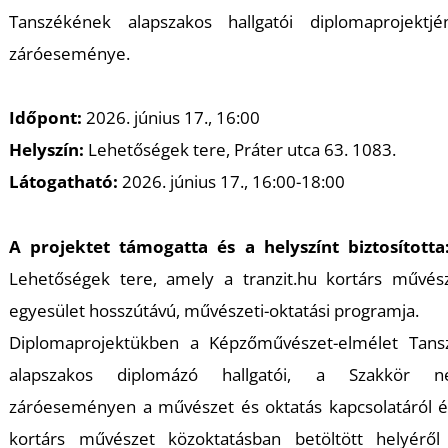
K
Tanszékének alapszakos hallgatói diplomaprojektjé
záróeseménye.
Időpont:
2026. június 17., 16:00
Helyszín:
Lehetőségek tere, Práter utca 63. 1083.
Látogatható:
2026. június 17., 16:00-18:00
A projektet támogatta és a helyszínt biztosította
Lehetőségek tere, amely a tranzit.hu kortárs művész
egyesület hosszútávú, művészeti-oktatási programja.
Diplomaprojektükben a Képzőművészet-elmélet Tans
alapszakos diplomázó hallgatói, a Szakkör n
záróeseményen a művészet és oktatás kapcsolatáról é
kortárs művészet közoktatásban betöltött helyéről