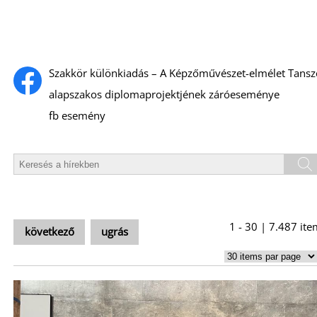
S
Szakkör különkiadás – A Képzőművészet-elmélet Tansz
alapszakos diplomaprojektjének záróeseménye
fb esemény
1 - 30 | 7.487 ite
következő
ugrás