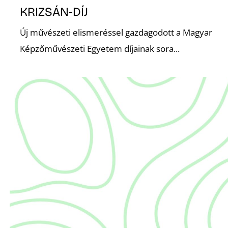
E
KRIZSÁN-DÍJ
Új művészeti elismeréssel gazdagodott a Magyar
Képzőművészeti Egyetem díjainak sora...
K