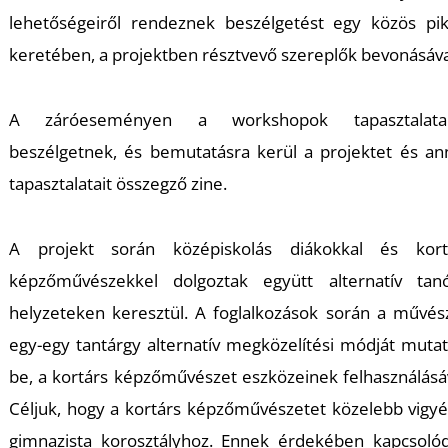
T
lehetőségeiről rendeznek beszélgetést egy közös pik
keretében, a projektben résztvevő szereplők bevonásáva
A záróeseményen a workshopok tapasztalatai
beszélgetnek, és bemutatásra kerül a projektet és an
tapasztalatait összegző zine.
A projekt során középiskolás diákokkal és kort
képzőművészekkel dolgoztak együtt alternatív tanó
helyzeteken keresztül. A foglalkozások során a művés
egy-egy tantárgy alternatív megközelítési módját mutat
be, a kortárs képzőművészet eszközeinek felhasználásáv
Céljuk, hogy a kortárs képzőművészetet közelebb vigyé
gimnazista korosztályhoz. Ennek érdekében kapcsolód