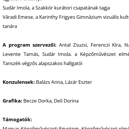
Sudár Imola, a Szakkör kurátori csapatának tagja
Váradi Emese, a Karinthy Frigyes Gimnázium vizuális kul
tanára
L
A program szervezői:
Antal Zsuzsi, Ferenczi Kíra, N
Levente Tamás, Sudár Imola. a Képzőművészet elmé
Tanszék végzős alapszakos hallgatói
Konzulensek:
Balázs Anna, Lázár Eszter
Grafika:
Becze Dorka, Deli Dorina
Támogatók:
Magyar Képzőművészeti Egyetem, Képzőművészet-elmé