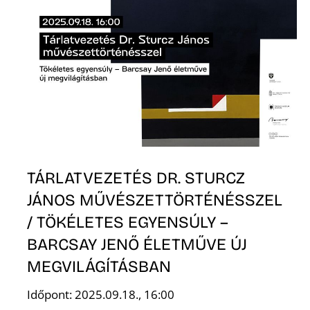
K
TÁRLATVEZETÉS DR. STURCZ
JÁNOS MŰVÉSZETTÖRTÉNÉSSZEL
/ TÖKÉLETES EGYENSÚLY –
BARCSAY JENŐ ÉLETMŰVE ÚJ
MEGVILÁGÍTÁSBAN
Időpont: 2025.09.18., 16:00