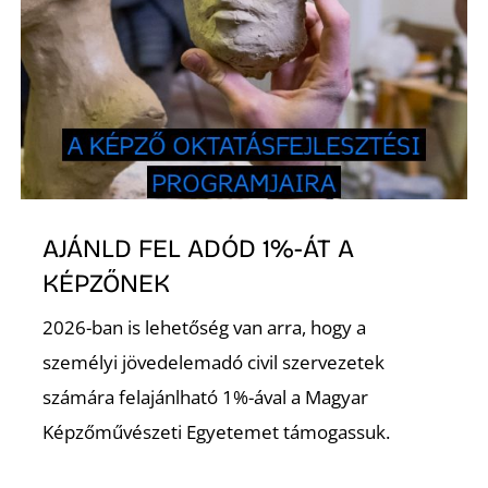
L
AJÁNLD FEL ADÓD 1%-ÁT A
KÉPZŐNEK
2026-ban is lehetőség van arra, hogy a
személyi jövedelemadó civil szervezetek
számára felajánlható 1%-ával a Magyar
Képzőművészeti Egyetemet támogassuk.