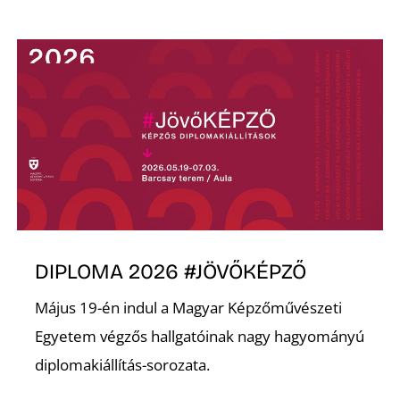
T
A
DIPLOMA 2026 #JÖVŐKÉPZŐ
Május 19-én indul a Magyar Képzőművészeti
Egyetem végzős hallgatóinak nagy hagyományú
diplomakiállítás-sorozata.