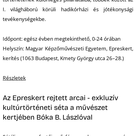
É
I. világháború körüli hadikórházi és jótékonysági
tevékenységekbe.
Időpont: egész évben megtekinthető, 0-24 órában
Helyszín: Magyar Képzőművészeti Egyetem, Epreskert,
kerítés (1063 Budapest, Kmety György utca 26–28.)
P
Részletek
Az Epreskert rejtett arcai - exkluzív
kultúrtörténeti séta a művészet
kertjében Bóka B. Lászlóval