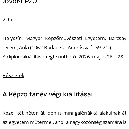
U
JövőKÉPZŐ
2. hét
Helyszín: Magyar Képzőművészeti Egyetem, Barcsay
terem, Aula (1062 Budapest, Andrássy út 69-71.)
A diplomakiállítás megtekinthető: 2026. május 26 – 28.
Á
Részletek
A Képző tanév végi kiállításai
Közel két héten át idén is mini galériákká alakulnak át
az egyetem műtermei, ahol a nagyközönség számára is