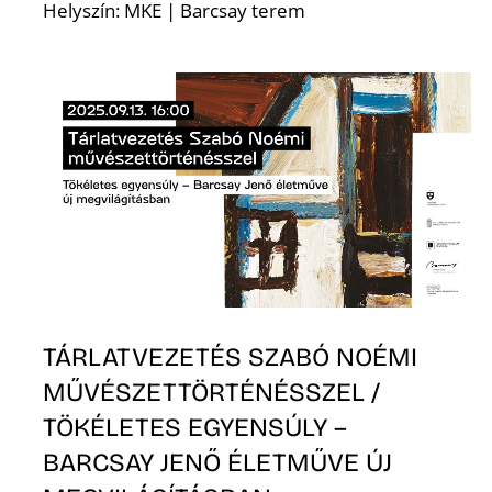
E
Helyszín: MKE | Barcsay terem
K
TÁRLATVEZETÉS SZABÓ NOÉMI
MŰVÉSZETTÖRTÉNÉSSZEL /
TÖKÉLETES EGYENSÚLY –
BARCSAY JENŐ ÉLETMŰVE ÚJ