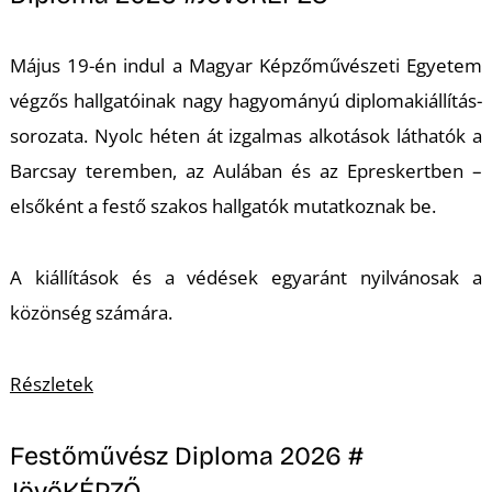
K
Május 19-én indul a Magyar Képzőművészeti Egyetem
végzős hallgatóinak nagy hagyományú diplomakiállítás-
sorozata. Nyolc héten át izgalmas alkotások láthatók a
Barcsay teremben, az Aulában és az Epreskertben –
elsőként a festő szakos hallgatók mutatkoznak be.
A kiállítások és a védések egyaránt nyilvánosak a
közönség számára.
Részletek
Festőművész Diploma 2026 #
JövőKÉPZŐ