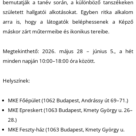
bemutatják a tanév során, a különböző tanszékeken
született hallgatói alkotásokat. Egyben ritka alkalom
arra is, hogy a látogatók beléphessenek a Képző
máskor zárt műtermeibe és ikonikus tereibe.
L
Megtekinthető: 2026. május 28 – június 5., a hét
minden napján 10:00–18:00 óra között.
Helyszínek:
MKE Főépület (1062 Budapest, Andrássy út 69–71.)
MKE Epreskert (1063 Budapest, Kmety György u. 26–
28.)
MKE Feszty-ház (1063 Budapest, Kmety György u.