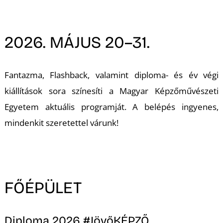
A
2026. MÁJUS 20–31.
Fantazma, Flashback, valamint diploma- és év végi
kiállítások sora színesíti a Magyar Képzőművészeti
Egyetem aktuális programját. A belépés ingyenes,
mindenkit szeretettel várunk!
FŐÉPÜLET
Diploma 2026 #JövőKÉPZŐ