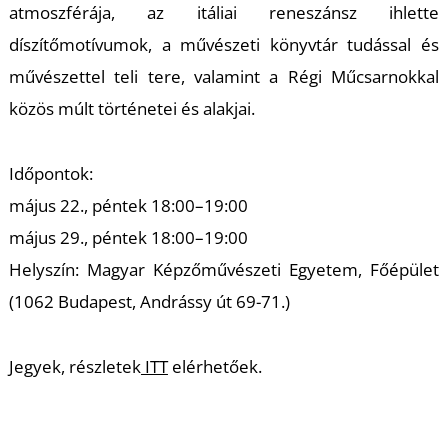
atmoszférája, az itáliai reneszánsz ihlette
S
díszítőmotívumok, a művészeti könyvtár tudással és
művészettel teli tere, valamint a Régi Műcsarnokkal
közös múlt történetei és alakjai.
Időpontok:
május 22., péntek 18:00–19:00
május 29., péntek 18:00–19:00
Helyszín: Magyar Képzőművészeti Egyetem, Főépület
(1062 Budapest, Andrássy út 69-71.)
Jegyek, részletek
ITT
elérhetőek.