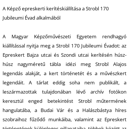
K
A Képző epreskerti kerítéskiállítása a Strobl 170
Jubileumi Évad alkalmából
A Magyar Képzőművészeti Egyetem rendhagyó
kiállítással nyitja meg a Strobl 170 Jubileumi Évadot: az
Epreskert Bajza utcai és Szondi utcai kerítésén húsz-
húsz nagyméretű tábla idézi meg Strobl Alajos
legendás alakját, a kert történetét és a művészkert
legendáit. A tárlat eddig soha nem publikált, a
leszármazottak tulajdonában lévő archív fotókon
keresztül enged betekintést Strobl műtermének
hangulatába, a Budai Vár és a Halászbástya híres
szobraihoz fűződő munkáiba, valamint az Epreskert
történetének különleges pillanataiba, többek között az