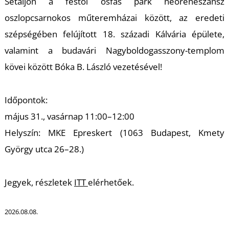
Sétáljon a festői ősfás park neoreneszánsz
oszlopcsarnokos műteremházai között, az eredeti
szépségében felújított 18. századi Kálvária épülete,
valamint a budavári Nagyboldogasszony-templom
kövei között Bóka B. László vezetésével!
Z
Időpontok:
május 31., vasárnap 11:00–12:00
Helyszín: MKE Epreskert (1063 Budapest, Kmety
György utca 26–28.)
Jegyek, részletek
ITT
elérhetőek.
2026.08.08.