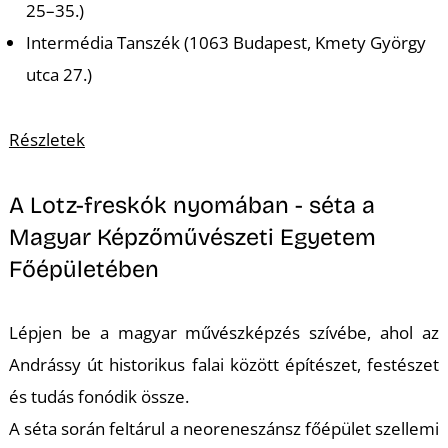
25–35.)
Intermédia Tanszék (1063 Budapest, Kmety György
utca 27.)
I
Részletek
A Lotz-freskók nyomában - séta a
Magyar Képzőművészeti Egyetem
Főépületében
Lépjen be a magyar művészképzés szívébe, ahol az
Andrássy út historikus falai között építészet, festészet
és tudás fonódik össze.
A séta során feltárul a neoreneszánsz főépület szellemi