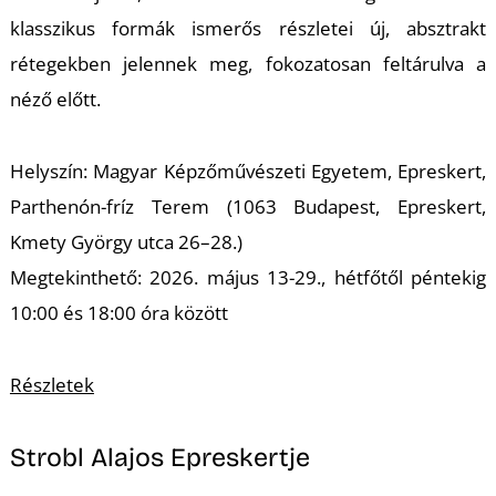
A
klasszikus formák ismerős részletei új, absztrakt
rétegekben jelennek meg, fokozatosan feltárulva a
néző előtt.
Helyszín: Magyar Képzőművészeti Egyetem, Epreskert,
Parthenón-fríz Terem (1063 Budapest, Epreskert,
Kmety György utca 26–28.)
Megtekinthető: 2026. május 13-29., hétfőtől péntekig
10:00 és 18:00 óra között
Részletek
Strobl Alajos Epreskertje