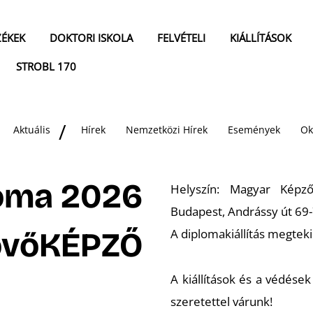
ZÉKEK
DOKTORI ISKOLA
FELVÉTELI
KIÁLLÍTÁSOK
STROBL 170
Aktuális
Hírek
Nemzetközi Hírek
Események
Ok
oma 2026
Helyszín: Magyar Képz
Budapest, Andrássy út 69-
övőKÉPZŐ
A diplomakiállítás megteki
A kiállítások és a védése
szeretettel várunk!