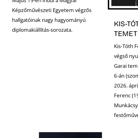
Május 19-én indul a Magyar
Képzőművészeti Egyetem végzős
hallgatóinak nagy hagyományú
KIS-TÓ
diplomakiállítás-sorozata.
TEMET
Kis-Tóth 
végső nyu
Garai tem
6-án (szo
2026. ápri
Ferenc (19
Munkácsy 
festőműv