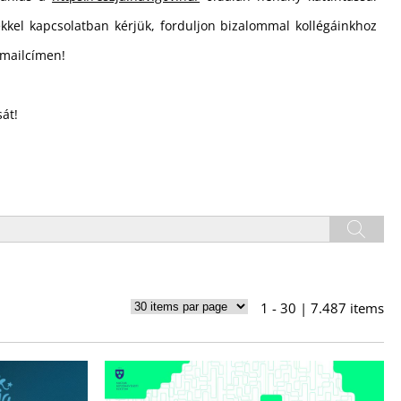
tekkel kapcsolatban kérjük, forduljon bizalommal kollégáinkhoz
mailcímen!
át!
1 - 30 | 7.487 items