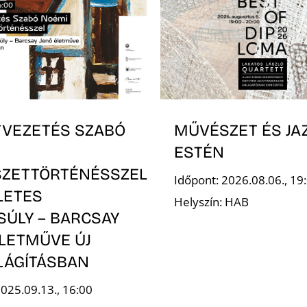
TVEZETÉS SZABÓ
MŰVÉSZET ÉS JA
ESTÉN
ZETTÖRTÉNÉSSZEL
Időpont: 2026.08.06., 19
LETES
Helyszín: HAB
SÚLY – BARCSAY
ÉLETMŰVE ÚJ
LÁGÍTÁSBAN
2025.09.13., 16:00