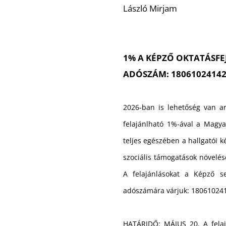
László Mirjam
1% A KÉPZŐ OKTATÁSFE
ADÓSZÁM: 1806102414
2026-ban is lehetőség van ar
felajánlható 1%-ával a Magy
teljes egészében a hallgatói k
szociális támogatások növelésé
A felajánlásokat a Képző se
adószámára várjuk: 18061024
HATÁRIDŐ: MÁJUS 20. A fela