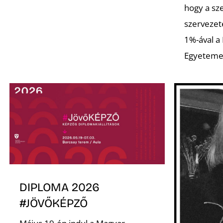
hogy a sz
szervezet
1%-ával a
Egyeteme
DIPLOMA 2026
#JÖVŐKÉPZŐ