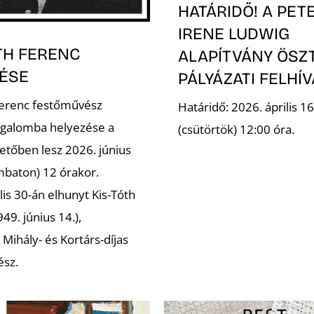
HATÁRIDŐ! A PET
IRENE LUDWIG
TH FERENC
ALAPÍTVÁNY ÖSZ
ÉSE
PÁLYÁZATI FELHÍ
Ferenc festőművész
Határidő: 2026. április 16
galomba helyezése a
(csütörtök) 12:00 óra.
etőben lesz 2026. június
mbaton) 12 órakor.
lis 30-án elhunyt Kis-Tóth
49. június 14.),
Mihály- és Kortárs-díjas
ész.