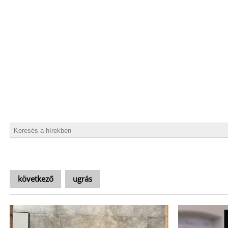
következő
ugrás