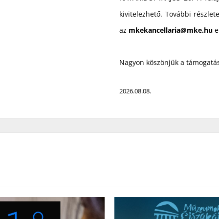
kivitelezhető. További részle
az
mkekancellaria@mke.hu
e
Nagyon köszönjük a támogatás
2026.08.08.