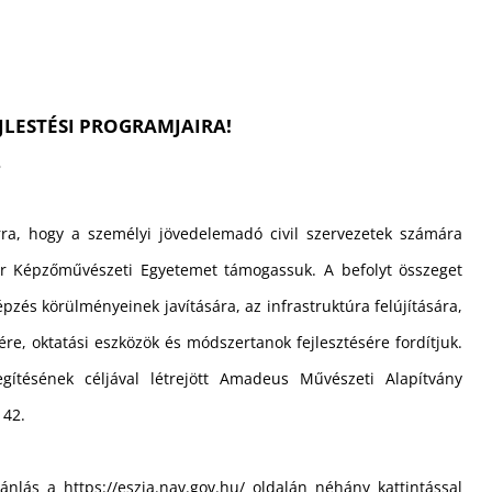
JLESTÉSI PROGRAMJAIRA!
2
ra, hogy a személyi jövedelemadó civil szervezetek számára
ar Képzőművészeti Egyetemet támogassuk. A befolyt összeget
épzés körülményeinek javítására, az infrastruktúra felújítására,
re, oktatási eszközök és módszertanok fejlesztésére fordítjuk.
gítésének céljával létrejött Amadeus Művészeti Alapítvány
142.
jánlás a
https://eszja.nav.gov.hu/
oldalán néhány kattintással