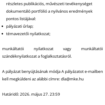
részletes publikációs, művészeti tevékenységet
dokumentáló portfólió a nyilvános eredmények
pontos listájával:
I
pályázati űrlap;
témavezetői nyilatkozat;
munkáltatói nyilatkozat vagy munkáltatói
szándéknyilatkozat a foglalkoztatásról.
A pályázat benyújtásának módja A pályázatot e-mailben
kell megküldeni az alábbi címre: dla@mke.hu
Határidő: 2026. május 27. 23:59