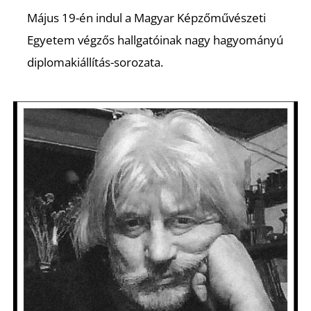
Május 19-én indul a Magyar Képzőművészeti
R
Egyetem végzős hallgatóinak nagy hagyományú
diplomakiállítás-sorozata.