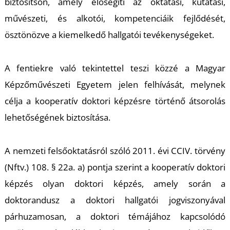
K
biztosítson, amely elősegíti az oktatási, kutatási,
művészeti, és alkotói, kompetenciáik fejlődését,
ösztönözve a kiemelkedő hallgatói tevékenységeket.
A fentiekre való tekintettel teszi közzé a Magyar
Képzőművészeti Egyetem jelen felhívását, melynek
célja a kooperatív doktori képzésre történő átsorolás
lehetőségének biztosítása.
A nemzeti felsőoktatásról szóló 2011. évi CCIV. törvény
(Nftv.) 108. § 22a. a) pontja szerint a kooperatív doktori
képzés olyan doktori képzés, amely során a
doktorandusz a doktori hallgatói jogviszonyával
párhuzamosan, a doktori témájához kapcsolódó