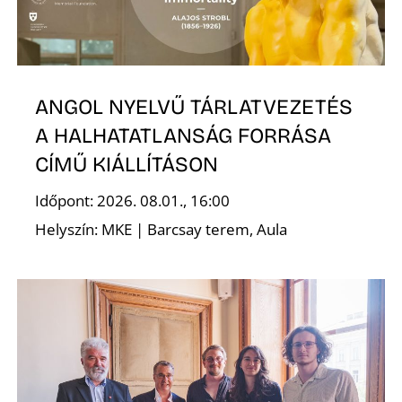
E
ANGOL NYELVŰ TÁRLATVEZETÉS
A HALHATATLANSÁG FORRÁSA
CÍMŰ KIÁLLÍTÁSON
Időpont: 2026. 08.01., 16:00
Helyszín: MKE | Barcsay terem, Aula
K