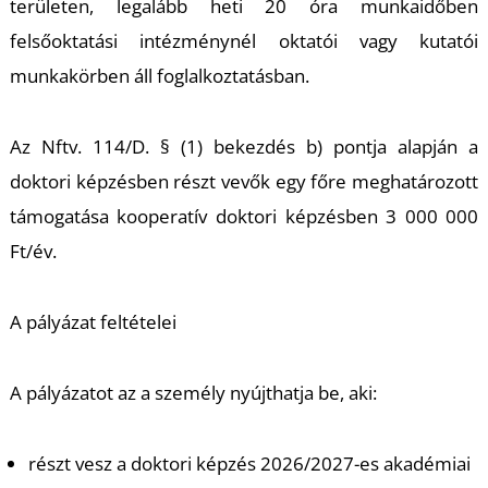
T
területen, legalább heti 20 óra munkaidőben
felsőoktatási intézménynél oktatói vagy kutatói
munkakörben áll foglalkoztatásban.
Az Nftv. 114/D. § (1) bekezdés b) pontja alapján a
doktori képzésben részt vevők egy főre meghatározott
támogatása kooperatív doktori képzésben 3 000 000
Ft/év.
A pályázat feltételei
A pályázatot az a személy nyújthatja be, aki:
részt vesz a doktori képzés 2026/2027-es akadémiai