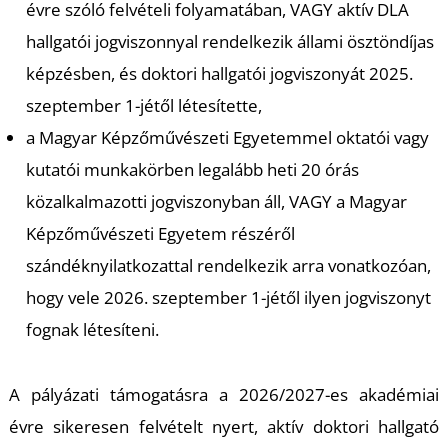
U
évre szóló felvételi folyamatában, VAGY aktív DLA
hallgatói jogviszonnyal rendelkezik állami ösztöndíjas
képzésben, és doktori hallgatói jogviszonyát 2025.
szeptember 1-jétől létesítette,
a Magyar Képzőművészeti Egyetemmel oktatói vagy
kutatói munkakörben legalább heti 20 órás
közalkalmazotti jogviszonyban áll, VAGY a Magyar
Á
Képzőművészeti Egyetem részéről
szándéknyilatkozattal rendelkezik arra vonatkozóan,
hogy vele 2026. szeptember 1-jétől ilyen jogviszonyt
fognak létesíteni.
A pályázati támogatásra a 2026/2027-es akadémiai
évre sikeresen felvételt nyert, aktív doktori hallgató