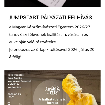
Z
JUMPSTART PÁLYÁZATI FELHÍVÁS
a Magyar Képzőművészeti Egyetem 2026/27
tanév őszi félévének kiállításain, vásárain és
aukcióján való részvételre
Jelentkezés az űrlap kitöltésével 2026. július 20.
éjfélig!