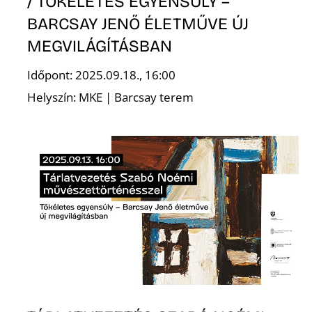
T
/ TÖKÉLETES EGYENSÚLY –
BARCSAY JENŐ ÉLETMŰVE ÚJ
MEGVILÁGÍTÁSBAN
Időpont: 2025.09.18., 16:00
Helyszín: MKE | Barcsay terem
A