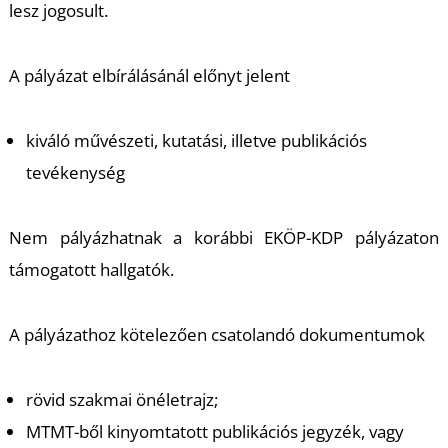
lesz jogosult.
A pályázat elbírálásánál előnyt jelent
kiváló művészeti, kutatási, illetve publikációs
L
tevékenység
Nem pályázhatnak a korábbi EKÖP-KDP pályázaton
támogatott hallgatók.
A pályázathoz kötelezően csatolandó dokumentumok
rövid szakmai önéletrajz;
MTMT-ből kinyomtatott publikációs jegyzék, vagy