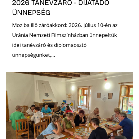
2026 TANÉVZÁRÓ - DÍJÁTADÓ
ÜNNEPSÉG
Moziba illő záróakkord: 2026. július 10-én az
O
Uránia Nemzeti Filmszínházban ünnepeltük
idei tanévzáró és diplomaosztó
ünnepségünket,...