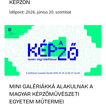
KÉPZŐN
Időpont: 2026. június 20. szombat
Z
MINI GALÉRIÁKKÁ ALAKULNAK A
MAGYAR KÉPZŐMŰVÉSZETI
EGYETEM MŰTERMEI