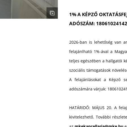
1% A KÉPZŐ OKTATÁSFE
ADÓSZÁM: 1806102414
2026-ban is lehetőség van ar
felajánlható 1%-ával a Magy
teljes egészében a hallgatói k
szociális támogatások növelésé
A felajánlásokat a Képző se
adószámára várjuk: 18061024
HATÁRIDŐ: MÁJUS 20. A fela
kivitelezhető. További részle
az
mkekancellaria@mke.hu
e