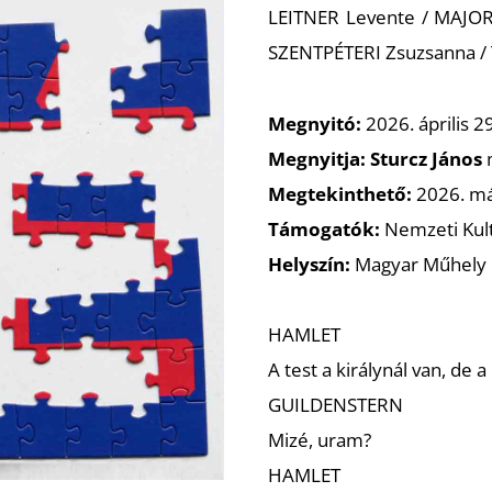
LEITNER Levente / MAJORO
SZENTPÉTERI Zsuzsanna /
Megnyitó:
2026. április 2
Megnyitja: Sturcz János
Megtekinthető:
2026. má
Támogatók:
Nemzeti Kul
Helyszín:
Magyar Műhely G
HAMLET
A test a királynál van, de a 
GUILDENSTERN
Mizé, uram?
HAMLET