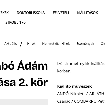
ZÉKEK
DOKTORI ISKOLA
FELVÉTELI
KIÁLLÍTÁSOK
STROBL 170
Aktuális
Hírek
Nemzetközi Hírek
Események
Ok
zabó Ádám
Ízé
címmel nyílik kiállít
körben.
ása 2. kör
Kiállító művészek
ANDÓ Nikolett / ARLÁTH 
Csanád / COMBARRO Petra