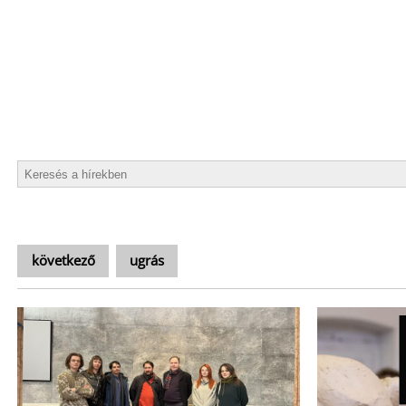
következő
ugrás