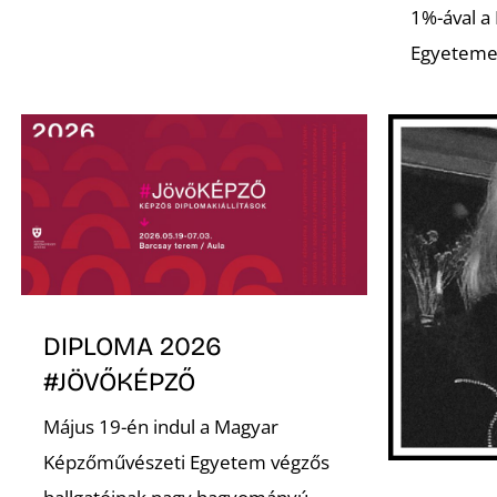
1%-ával a
Egyeteme
DIPLOMA 2026
#JÖVŐKÉPZŐ
Május 19-én indul a Magyar
Képzőművészeti Egyetem végzős