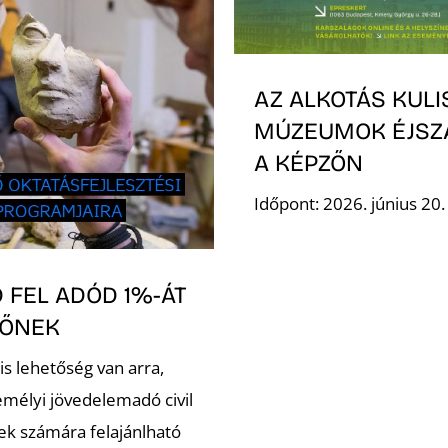
AZ ALKOTÁS KULI
MÚZEUMOK ÉJSZ
A KÉPZŐN
Időpont: 2026. június 20
 FEL ADÓD 1%-ÁT
ZŐNEK
is lehetőség van arra,
emélyi jövedelemadó civil
ek számára felajánlható