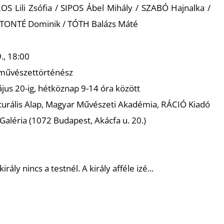
S Lili Zsófia / SIPOS Ábel Mihály / SZABÓ Hajnalka /
 TONTÉ Dominik / TÓTH Balázs Máté
9., 18:00
művészettörténész
jus 20-ig, hétköznap 9-14 óra között
turális Alap, Magyar Művészeti Akadémia, RÁCIÓ Kiadó
aléria (1072 Budapest, Akácfa u. 20.)
király nincs a testnél. A király afféle izé...