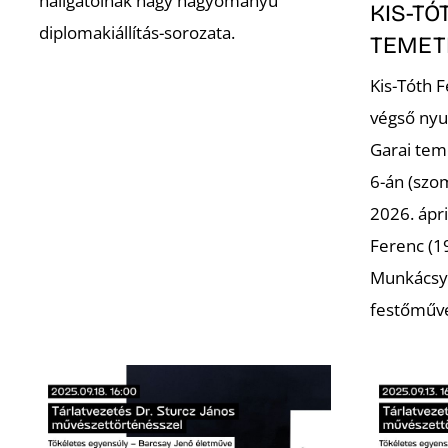
hallgatóinak nagy hagyományú
KIS-TÓ
diplomakiállítás-sorozata.
TEMET
Kis-Tóth 
végső nyu
Garai tem
6-án (szo
2026. ápri
Ferenc (19
Munkácsy 
festőműv