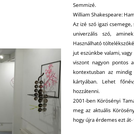
Semmizé.
William Shakespeare: Hamlet
Az izé szó igazi csemege
univerzális szó, amin
Használható töltelékszóké
jut eszünkbe valami, vagy
viszont nagyon pontos a 
kontextusban az mindig 
kártyában. Lehet főnév
hozzátenni.
2001-ben Körösényi Tamá
meg az aktuális Körösényi
hogy újra érdemes ezt át-