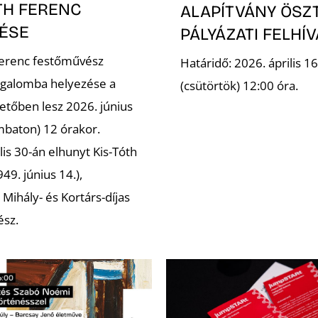
TH FERENC
ALAPÍTVÁNY ÖSZ
ÉSE
PÁLYÁZATI FELHÍ
Ferenc festőművész
Határidő: 2026. április 16
galomba helyezése a
(csütörtök) 12:00 óra.
etőben lesz 2026. június
mbaton) 12 órakor.
lis 30-án elhunyt Kis-Tóth
49. június 14.),
Mihály- és Kortárs-díjas
ész.