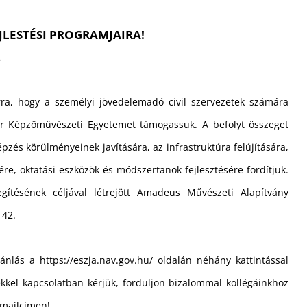
JLESTÉSI PROGRAMJAIRA!
2
ra, hogy a személyi jövedelemadó civil szervezetek számára
ar Képzőművészeti Egyetemet támogassuk. A befolyt összeget
épzés körülményeinek javítására, az infrastruktúra felújítására,
re, oktatási eszközök és módszertanok fejlesztésére fordítjuk.
gítésének céljával létrejött Amadeus Művészeti Alapítvány
142.
jánlás a
https://eszja.nav.gov.hu/
oldalán néhány kattintással
tekkel kapcsolatban kérjük, forduljon bizalommal kollégáinkhoz
mailcímen!