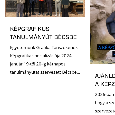
KÉPGRAFIKUS
TANULMÁNYÚT BÉCSBE
Egyetemünk Grafika Tanszékének
Képgrafika specializációja 2024.
január 19-től 20-ig kétnapos
tanulmányutat szervezett Bécsbe...
AJÁNLD
A KÉP
2026-ban 
hogy a sz
szervezet