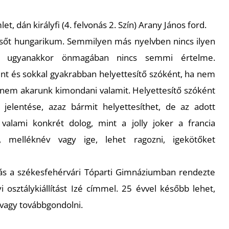
, dán királyfi (4. felvonás 2. Szín) Arany János ford.
, sőt hungarikum. Semmilyen más nyelvben nincs ilyen
ek ugyanakkor önmagában nincs semmi értelme.
nt és sokkal gyakrabban helyettesítő szóként, ha nem
 nem akarunk kimondani valamit. Helyettesítő szóként
jelentése, azaz bármit helyettesíthet, de az adott
valami konkrét dolog, mint a jolly joker a francia
, melléknév vagy ige, lehet ragozni, igekötőket
s a székesfehérvári Tóparti Gimnáziumban rendezte
 osztálykiállítást Izé címmel. 25 évvel később lehet,
 vagy továbbgondolni.