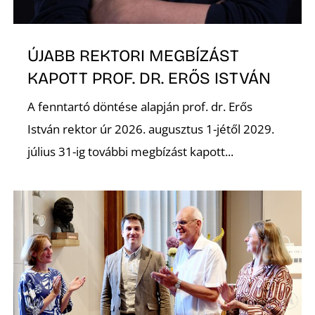
Z
ÚJABB REKTORI MEGBÍZÁST
KAPOTT PROF. DR. ERŐS ISTVÁN
A fenntartó döntése alapján prof. dr. Erős
István rektor úr 2026. augusztus 1-jétől 2029.
július 31-ig további megbízást kapott...