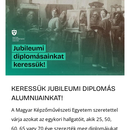
K
KERESSÜK JUBILEUMI DIPLOMÁS
ALUMNIJAINKAT!
A Magyar Képzőművészeti Egyetem szeretettel
várja azokat az egykori hallgatóit, akik 25, 50,
60, 65 vagy 70 éve szerezték meg diplomájukat