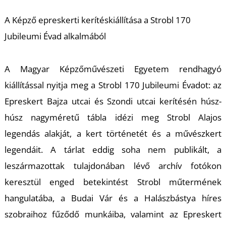
A Képző epreskerti kerítéskiállítása a Strobl 170
Jubileumi Évad alkalmából
Ő
A Magyar Képzőművészeti Egyetem rendhagyó
kiállítással nyitja meg a Strobl 170 Jubileumi Évadot: az
Epreskert Bajza utcai és Szondi utcai kerítésén húsz-
húsz nagyméretű tábla idézi meg Strobl Alajos
legendás alakját, a kert történetét és a művészkert
legendáit. A tárlat eddig soha nem publikált, a
leszármazottak tulajdonában lévő archív fotókon
keresztül enged betekintést Strobl műtermének
hangulatába, a Budai Vár és a Halászbástya híres
szobraihoz fűződő munkáiba, valamint az Epreskert