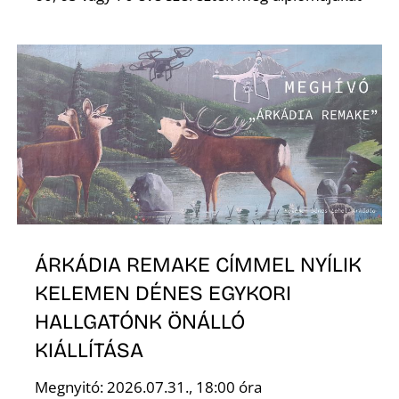
E
K
ÁRKÁDIA REMAKE CÍMMEL NYÍLIK
KELEMEN DÉNES EGYKORI
HALLGATÓNK ÖNÁLLÓ
KIÁLLÍTÁSA
Megnyitó: 2026.07.31., 18:00 óra