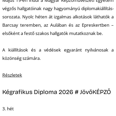
U
Május 19-én indul a Magyar Képzőművészeti Egyetem
végzős hallgatóinak nagy hagyományú diplomakiállítás-
sorozata. Nyolc héten át izgalmas alkotások láthatók a
Barcsay teremben, az Aulában és az Epreskertben –
elsőként a festő szakos hallgatók mutatkoznak be.
A kiállítások és a védések egyaránt nyilvánosak a
Á
közönség számára.
Részletek
Kégrafikus Diploma 2026 # JövőKÉPZŐ
3. hét