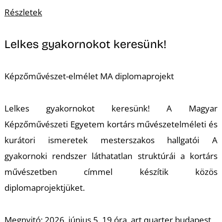
A
Részletek
Lelkes gyakornokot keresünk!
Képzőművészet-elmélet MA diplomaprojekt
Lelkes gyakornokot keresünk! A Magyar
Képzőművészeti Egyetem kortárs művészetelméleti és
kurátori ismeretek mesterszakos hallgatói A
gyakornoki rendszer láthatatlan struktúrái a kortárs
művészetben címmel készítik közös
diplomaprojektjüket.
Megnyitó: 2026. június 5. 19 óra, art quarter budapest