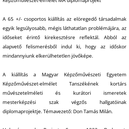
É
Képzőművészet-elmélet MA diplomaprojekt
A 65 +/- csoportos kiállítás az elöregedő társadalmak
egyik legsúlyosabb, mégis láthatatlan problémájára, az
időseket érintő kirekesztésre reflektál. Abból az
alapvető felismerésből indul ki, hogy az időskor
mindannyiunk elkerülhetetlen jövőképe.
P
A kiállítás a Magyar Képzőművészeti Egyetem
Képzőművészet-elmélet Tanszékének kortárs
művészetelméleti és kurátori ismeretek
mesterképzési szak végzős hallgatóinak
diplomaprojektje. Témavezető: Don Tamás Milán.