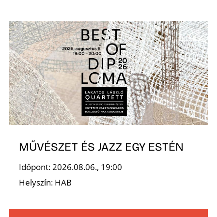
T
A
MŰVÉSZET ÉS JAZZ EGY ESTÉN
Időpont: 2026.08.06., 19:00
Helyszín: HAB