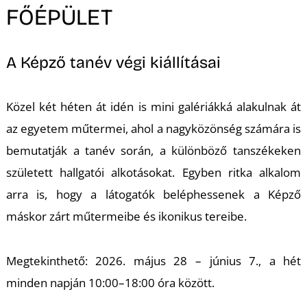
K
FŐÉPÜLET
A Képző tanév végi kiállításai
Közel két héten át idén is mini galériákká alakulnak át
az egyetem műtermei, ahol a nagyközönség számára is
bemutatják a tanév során, a különböző tanszékeken
született hallgatói alkotásokat. Egyben ritka alkalom
arra is, hogy a látogatók beléphessenek a Képző
máskor zárt műtermeibe és ikonikus tereibe.
Megtekinthető: 2026. május 28 – június 7., a hét
minden napján 10:00–18:00 óra között.