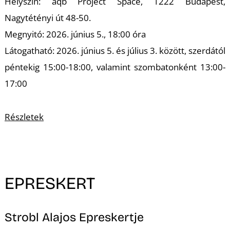
Helyszín: aqb Project Space, 1222 Budapest,
Nagytétényi út 48-50.
Megnyitó: 2026. június 5., 18:00 óra
Látogatható: 2026. június 5. és július 3. között, szerdától
péntekig 15:00-18:00, valamint szombatonként 13:00-
Z
17:00
Részletek
EPRESKERT
Strobl Alajos Epreskertje