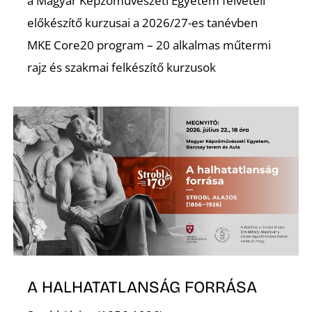
a Magyar Képzőművészeti Egyetem felvételi
előkészítő kurzusai a 2026/27-es tanévben
Z
MKE Core20 program – 20 alkalmas műtermi
rajz és szakmai felkészítő kurzusok
A HALHATATLANSÁG FORRÁSA