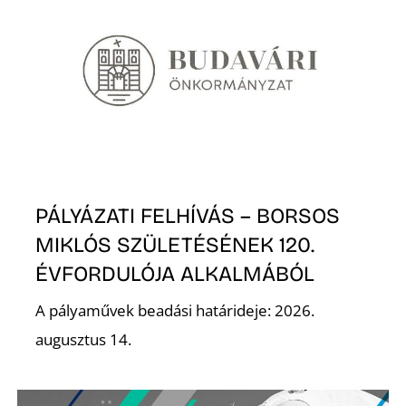
E
PÁLYÁZATI FELHÍVÁS – BORSOS
K
MIKLÓS SZÜLETÉSÉNEK 120.
ÉVFORDULÓJA ALKALMÁBÓL
A pályaművek beadási határideje: 2026.
augusztus 14.