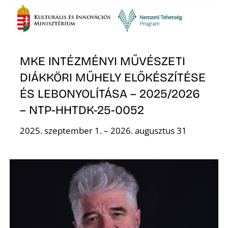
R
MKE INTÉZMÉNYI MŰVÉSZETI
DIÁKKÖRI MŰHELY ELŐKÉSZÍTÉSE
ÉS LEBONYOLÍTÁSA – 2025/2026
– NTP-HHTDK-25-0052
2025. szeptember 1. – 2026. augusztus 31