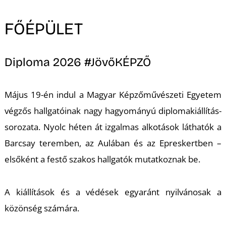
K
FŐÉPÜLET
Diploma 2026 #JövőKÉPZŐ
Május 19-én indul a Magyar Képzőművészeti Egyetem
végzős hallgatóinak nagy hagyományú diplomakiállítás-
sorozata. Nyolc héten át izgalmas alkotások láthatók a
Barcsay teremben, az Aulában és az Epreskertben –
elsőként a festő szakos hallgatók mutatkoznak be.
A kiállítások és a védések egyaránt nyilvánosak a
közönség számára.