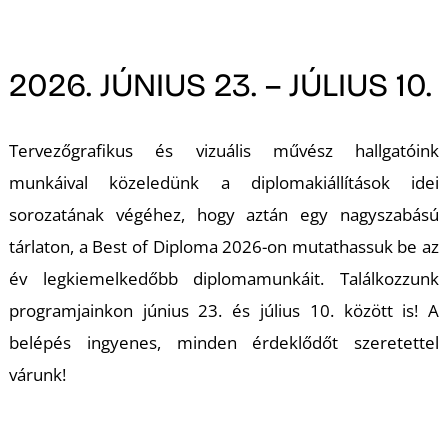
A
2026. JÚNIUS 23. – JÚLIUS 10.
Tervezőgrafikus és vizuális művész hallgatóink
munkáival közeledünk a diplomakiállítások idei
sorozatának végéhez, hogy aztán egy nagyszabású
tárlaton, a Best of Diploma 2026-on mutathassuk be az
év legkiemelkedőbb diplomamunkáit. Találkozzunk
programjainkon június 23. és július 10. között is! A
belépés ingyenes, minden érdeklődőt szeretettel
várunk!