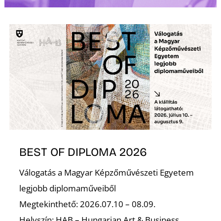
K
BEST OF DIPLOMA 2026
Válogatás a Magyar Képzőművészeti Egyetem
legjobb diplomaműveiből
Megtekinthető: 2026.07.10 – 08.09.
Helyszín: HAB – Hungarian Art & Business