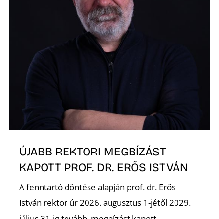
Ő
ÚJABB REKTORI MEGBÍZÁST
KAPOTT PROF. DR. ERŐS ISTVÁN
A fenntartó döntése alapján prof. dr. Erős
István rektor úr 2026. augusztus 1-jétől 2029.
július 31-ig további megbízást kapott...