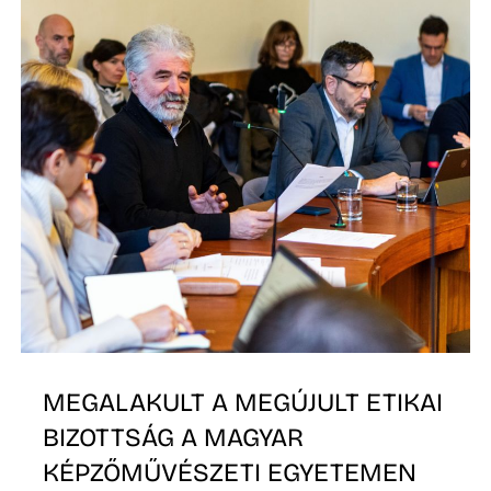
E
K
MEGALAKULT A MEGÚJULT ETIKAI
BIZOTTSÁG A MAGYAR
KÉPZŐMŰVÉSZETI EGYETEMEN