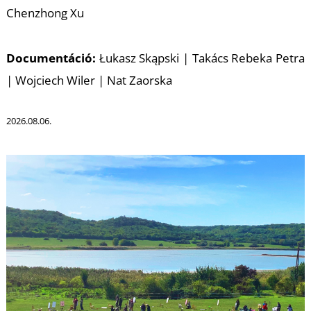
T
Chenzhong Xu
Documentáció:
Łukasz Skąpski | Takács Rebeka Petra
| Wojciech Wiler | Nat Zaorska
2026.08.06.
U