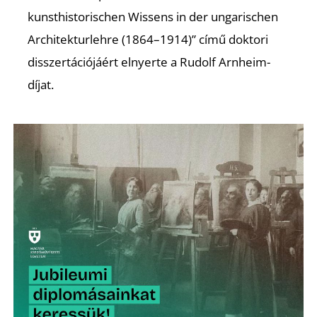
A
kunsthistorischen Wissens in der ungarischen
Architekturlehre (1864–1914)” című doktori
disszertációjáért elnyerte a Rudolf Arnheim-
díjat.