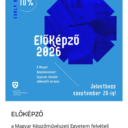
Ő
ELŐKÉPZŐ
a Magyar Képzőművészeti Egyetem felvételi