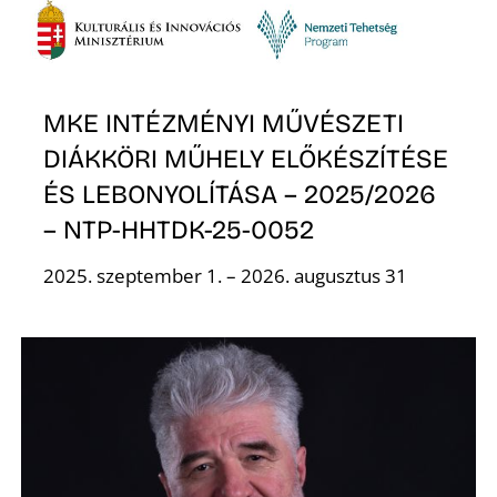
S
MKE INTÉZMÉNYI MŰVÉSZETI
DIÁKKÖRI MŰHELY ELŐKÉSZÍTÉSE
ÉS LEBONYOLÍTÁSA – 2025/2026
– NTP-HHTDK-25-0052
2025. szeptember 1. – 2026. augusztus 31