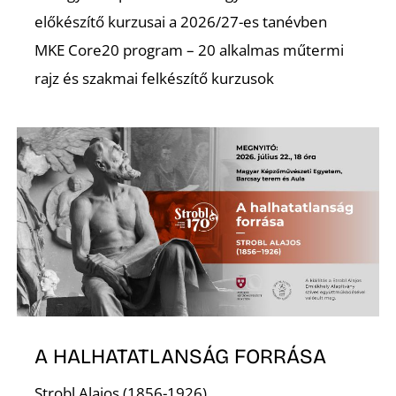
R
előkészítő kurzusai a 2026/27-es tanévben
MKE Core20 program – 20 alkalmas műtermi
rajz és szakmai felkészítő kurzusok
A HALHATATLANSÁG FORRÁSA
Strobl Alajos (1856-1926)