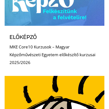
É
ELŐKÉPZŐ
MKE Core10 Kurzusok – Magyar
Képzőművészeti Egyetem előkészítő kurzusai
2025/2026