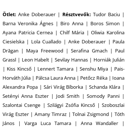
K
Ötlet:
Anke Doberauer |
Résztvevők:
Tudor Baciu |
Barna Veronika Ágnes | Biro Anna | Boros Simon |
Ayana Patricia Cernea | Chilf Mária | Oliwia Karolina
Ciesielska | Lola Cuallado | Anke Doberauer | Paula
Drăgan | Maya Freewood | Serafina Gmach | Paul
Grassl | Leon Habelt | Sevilay Hannas | Horniák Julián
| Kiss Kincső | Lennert Tamara | Senshu Miya | Pais-
Horváth Júlia | Pálcsa Laura Anna | Petőcz Réka | Ioana
Alexandra Popa | Sári Virág Bíborka | Schanda Klára |
Setényi Anna Eszter | Jodi Smith | Somody Panni |
Szalontai Csenge | Szilágyi Zsófia Kincső | Szoboszlai
Virág Eszter | Amany Timraz | Tolnai Zsigmond | Tóth
János | Varga Luca Tamara | Anna Wandaller |