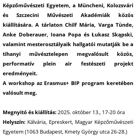
A
Képzőművészeti Egyetem, a Müncheni, Kolozsvári
és Szczecini Művészeti Akadémiák közös
kiállítására. A tárlaton Chilf Mária, Varga Tünde,
Anke Doberauer, Ioana Popa és Łukasz Skąpski,
valamint mesterosztályaik hallgatói mutatják be a
tihanyi művésztelepen megvalósult közös,
performatív plein air festészeti projekt
eredményeit.
A workshop az Erasmus+ BIP program keretében
valósult meg.
Megnyitó és kiállítás:
2025. október 13., 17-20 óra
Helyszín:
Kálvária, Epreskert, Magyar Képzőművészeti
Egyetem (1063 Budapest, Kmety György utca 26-28.)