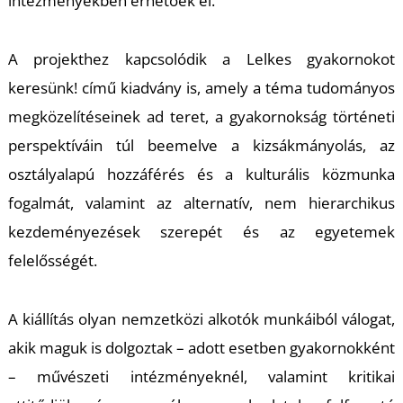
intézményekben érhetőek el.
A projekthez kapcsolódik a
Lelkes gyakornokot
keresünk!
című kiadvány is, amely a téma tudományos
megközelítéseinek ad teret, a gyakornokság történeti
L
perspektíváin túl beemelve a kizsákmányolás, az
osztályalapú hozzáférés és a kulturális közmunka
fogalmát, valamint az alternatív, nem hierarchikus
kezdeményezések szerepét és az egyetemek
felelősségét.
A kiállítás olyan nemzetközi alkotók munkáiból válogat,
akik maguk is dolgoztak – adott esetben gyakornokként
– művészeti intézményeknél, valamint kritikai