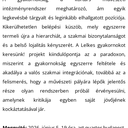
K
intézményrendszer meghatározó, ám egyik
legkevésbé tárgyalt és leginkább elhallgatott pozíciója.
Kikerülhetetlen belépési küszöb, mely egyszerre
termeli újra a hierarchiát, a szakmai bizonytalanságot
és a belső lojalitás kényszerét. A
Lelkes gyakornokot
keresünk!
projekt kiindulópontja az a paradoxon,
miszerint a gyakornokság egyszerre feltétele és
akadálya a valós szakmai integrációnak, továbbá az a
felismerés, hogy a művészeti pályára lépők jelentős
része olyan rendszerben próbál érvényesülni,
amelynek kritikája egyben saját jövőjének
kockáztatásával jár.
Megnyitó:
2026. június 5. 19 óra, art quarter budapest