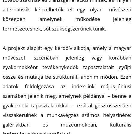
U
alternatívák képzelhetők el egy olyan művészeti
közegben, amelynek működése jelenleg
természetesnek, sőt szükségszerűnek tűnik.
A projekt alapját egy kérdőív alkotja, amely a magyar
művészeti szcénában jelenleg vagy korábban
Á
gyakornokként tevékenykedők tapasztalatait gyűjti
össze és mutatja be strukturált, anonim módon. Ezen
adatok feldolgozása az index-link május-júniusi
számában jelenik meg, amelynek példányai – benne a
gyakornoki tapasztalatokkal – ezáltal gesztusszerűen
visszakerülnek a munkavégzés számos helyszínére:
galériákban és múzeumokban, kulturális