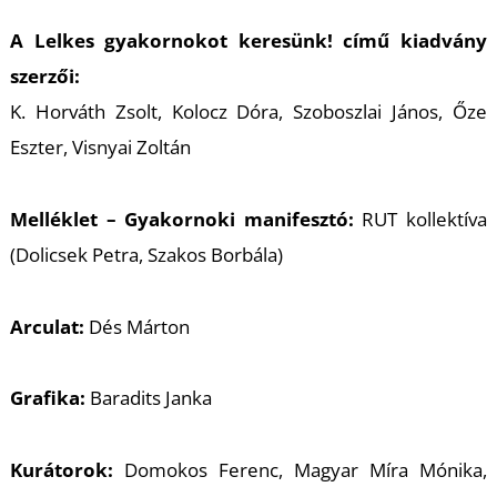
S
A
Lelkes gyakornokot keresünk!
című kiadvány
szerzői:
K. Horváth Zsolt, Kolocz Dóra, Szoboszlai János, Őze
Eszter, Visnyai Zoltán
Melléklet – Gyakornoki manifesztó:
RUT kollektíva
(Dolicsek Petra, Szakos Borbála)
Arculat:
Dés Márton
Grafika:
Baradits Janka
Kurátorok:
Domokos Ferenc, Magyar Míra Mónika,