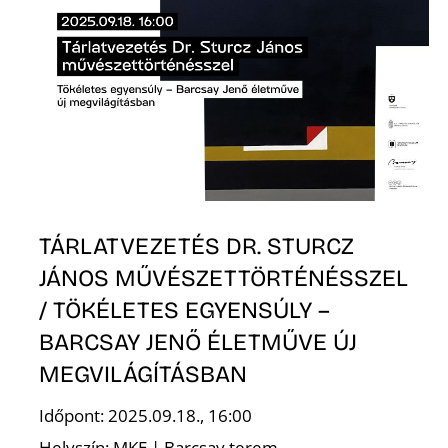
N
TÁRLATVEZETÉS DR. STURCZ
JÁNOS MŰVÉSZETTÖRTÉNÉSSZEL
/ TÖKÉLETES EGYENSÚLY –
BARCSAY JENŐ ÉLETMŰVE ÚJ
MEGVILÁGÍTÁSBAN
Időpont: 2025.09.18., 16:00
Helyszín: MKE | Barcsay terem