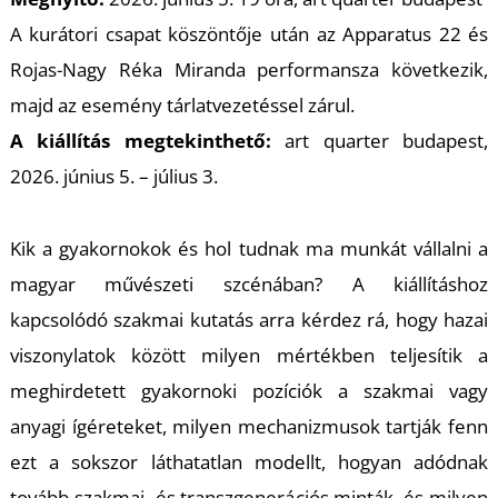
T
A kurátori csapat köszöntője után az Apparatus 22 és
Rojas-Nagy Réka Miranda performansza következik,
majd az esemény tárlatvezetéssel zárul.
A kiállítás megtekinthető:
art quarter budapest,
2026. június 5. – július 3.
Kik a gyakornokok és hol tudnak ma munkát vállalni a
magyar művészeti szcénában? A kiállításhoz
kapcsolódó szakmai kutatás arra kérdez rá, hogy hazai
viszonylatok között milyen mértékben teljesítik a
meghirdetett gyakornoki pozíciók a szakmai vagy
anyagi ígéreteket, milyen mechanizmusok tartják fenn
ezt a sokszor láthatatlan modellt, hogyan adódnak
tovább szakmai- és transzgenerációs minták, és milyen