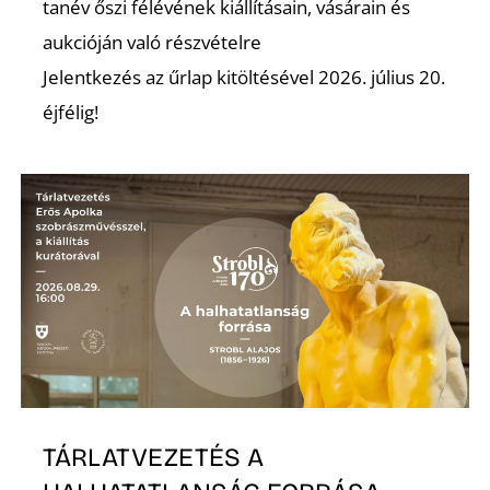
K
tanév őszi félévének kiállításain, vásárain és
aukcióján való részvételre
Jelentkezés az űrlap kitöltésével 2026. július 20.
éjfélig!
TÁRLATVEZETÉS A