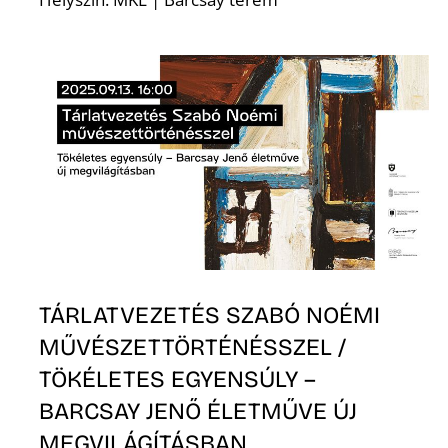
S
TÁRLATVEZETÉS SZABÓ NOÉMI
MŰVÉSZETTÖRTÉNÉSSZEL /
TÖKÉLETES EGYENSÚLY –
BARCSAY JENŐ ÉLETMŰVE ÚJ
MEGVILÁGÍTÁSBAN