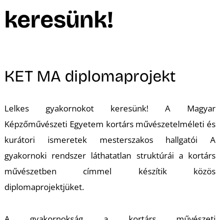
A
keresünk!
KET MA diplomaprojekt
Lelkes gyakornokot keresünk!
A Magyar
Képzőművészeti Egyetem kortárs művészetelméleti és
kurátori ismeretek mesterszakos hallgatói
A
gyakornoki rendszer láthatatlan struktúrái a kortárs
művészetben
címmel készítik közös
diplomaprojektjüket.
A gyakornokság a kortárs művészeti