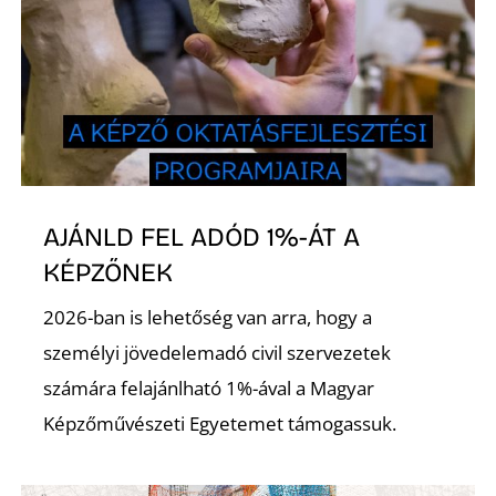
É
AJÁNLD FEL ADÓD 1%-ÁT A
P
KÉPZŐNEK
2026-ban is lehetőség van arra, hogy a
személyi jövedelemadó civil szervezetek
számára felajánlható 1%-ával a Magyar
Képzőművészeti Egyetemet támogassuk.