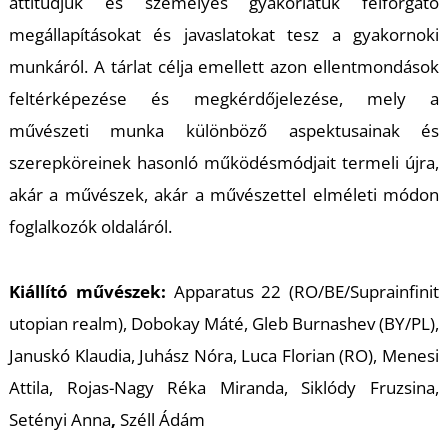
attitűdjük és személyes gyakorlatuk felforgató
megállapításokat és javaslatokat tesz a gyakornoki
munkáról. A tárlat célja emellett azon ellentmondások
I
feltérképezése és megkérdőjelezése, mely a
művészeti munka különböző aspektusainak és
szerepköreinek hasonló működésmódjait termeli újra,
akár a művészek, akár a művészettel elméleti módon
foglalkozók oldaláról.
Kiállító művészek:
Apparatus 22 (RO/BE/Suprainfinit
utopian realm), Dobokay Máté, Gleb Burnashev (BY/PL),
Januskó Klaudia, Juhász Nóra, Luca Florian (RO), Menesi
Attila, Rojas-Nagy Réka Miranda, Siklódy Fruzsina,
Setényi Anna
,
Széll Ádám