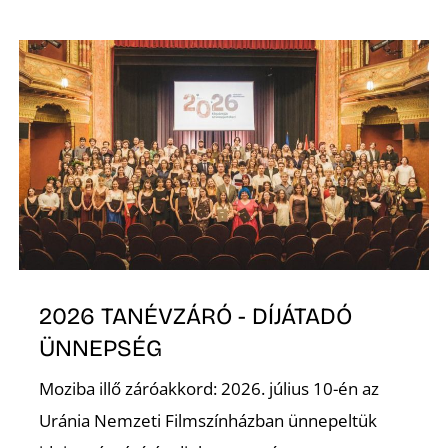
K
2026 TANÉVZÁRÓ - DÍJÁTADÓ
ÜNNEPSÉG
Moziba illő záróakkord: 2026. július 10-én az
Uránia Nemzeti Filmszínházban ünnepeltük