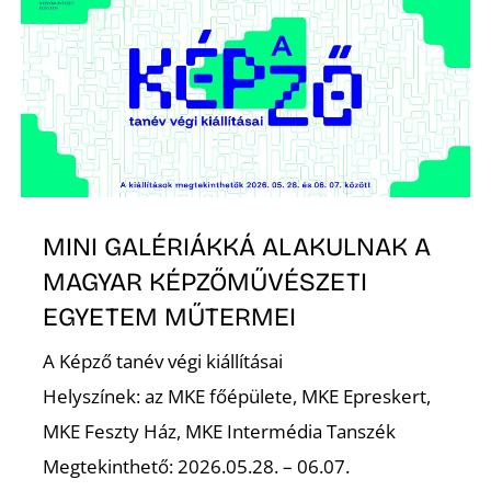
R
MINI GALÉRIÁKKÁ ALAKULNAK A
MAGYAR KÉPZŐMŰVÉSZETI
EGYETEM MŰTERMEI
A Képző tanév végi kiállításai
Helyszínek: az MKE főépülete, MKE Epreskert,
MKE Feszty Ház, MKE Intermédia Tanszék
Megtekinthető: 2026.05.28. – 06.07.