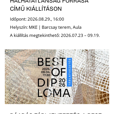
E
HALHATATLANSÁG FORRÁSA
CÍMŰ KIÁLLÍTÁSON
Időpont: 2026.08.29., 16:00
Helyszín: MKE | Barcsay terem, Aula
A kiállítás megtekinthető: 2026.07.23 – 09.19.
K