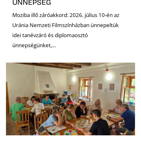
É
ÜNNEPSÉG
Moziba illő záróakkord: 2026. július 10-én az
Uránia Nemzeti Filmszínházban ünnepeltük
idei tanévzáró és diplomaosztó
ünnepségünket,...