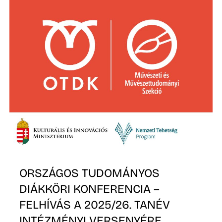
É
P
ORSZÁGOS TUDOMÁNYOS
DIÁKKÖRI KONFERENCIA –
FELHÍVÁS A 2025/26. TANÉV
INTÉZMÉNYI VERSENYÉRE