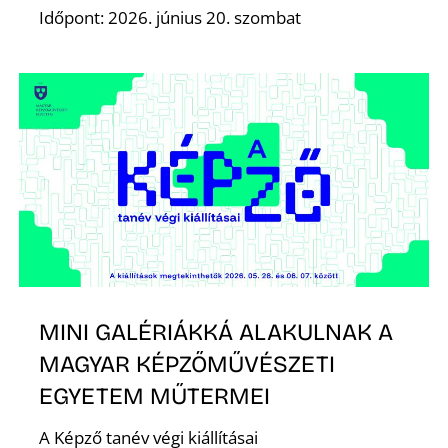
Időpont: 2026. június 20. szombat
S
MINI GALÉRIÁKKÁ ALAKULNAK A
MAGYAR KÉPZŐMŰVÉSZETI
EGYETEM MŰTERMEI
A Képző tanév végi kiállításai