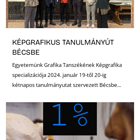
U
KÉPGRAFIKUS TANULMÁNYÚT
BÉCSBE
Egyetemünk Grafika Tanszékének Képgrafika
Á
specializációja 2024. január 19-től 20-ig
kétnapos tanulmányutat szervezett Bécsbe...