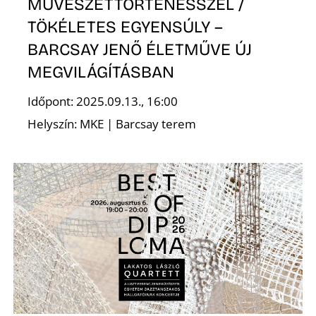
MŰVÉSZETTÖRTÉNÉSSZEL /
TÖKÉLETES EGYENSÚLY –
R
BARCSAY JENŐ ÉLETMŰVE ÚJ
MEGVILÁGÍTÁSBAN
Időpont: 2025.09.13., 16:00
Helyszín: MKE | Barcsay terem