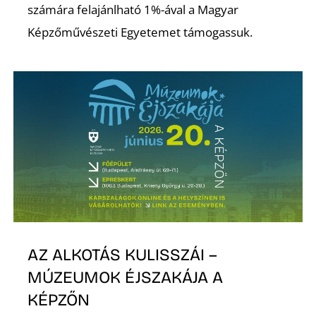
számára felajánlható 1%-ával a Magyar
Képzőművészeti Egyetemet támogassuk.
I
AZ ALKOTÁS KULISSZÁI –
MÚZEUMOK ÉJSZAKÁJA A
KÉPZŐN