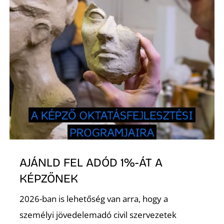
L
AJÁNLD FEL ADÓD 1%-ÁT A
KÉPZŐNEK
2026-ban is lehetőség van arra, hogy a
személyi jövedelemadó civil szervezetek