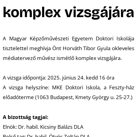
A
komplex vizsgájára
A Magyar Képzőművészeti Egyetem Doktori Iskolája
tisztelettel meghívja Önt Horváth Tibor Gyula okleveles
médiatervező művész ismétlő komplex vizsgájára.
A vizsga időpontja: 2025. június 24. kedd 16 óra
A vizsga helyszíne: MKE Doktori Iskola, a Feszty-ház
előadóterme (1063 Budapest, Kmety György u. 25-27.)
A bizottság tagjai:
Elnök: Dr. habil. Kicsiny Balázs DLA
Belső tag: Dr. habil. Ötvös Zoltán DLA