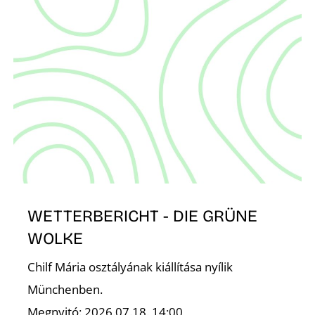
S
WETTERBERICHT - DIE GRÜNE
WOLKE
Chilf Mária osztályának kiállítása nyílik
Münchenben.
Megnyitó: 2026.07.18. 14:00