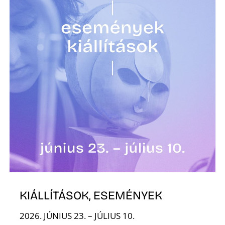
K
KIÁLLÍTÁSOK, ESEMÉNYEK
2026. JÚNIUS 23. – JÚLIUS 10.