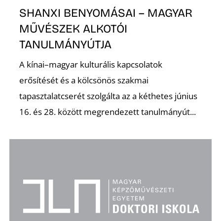
E
SHANXI BENYOMÁSAI – MAGYAR
MŰVÉSZEK ALKOTÓI
TANULMÁNYÚTJA
A kínai–magyar kulturális kapcsolatok
erősítését és a kölcsönös szakmai
tapasztalatcserét szolgálta az a kéthetes június
16. és 28. között megrendezett tanulmányút...
K