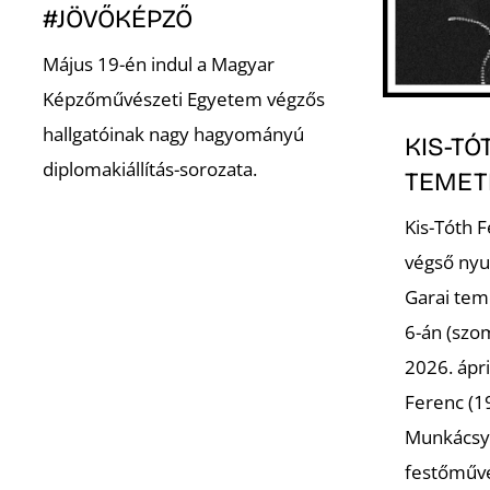
#JÖVŐKÉPZŐ
Május 19-én indul a Magyar
Képzőművészeti Egyetem végzős
hallgatóinak nagy hagyományú
KIS-TÓ
diplomakiállítás-sorozata.
TEMET
Kis-Tóth 
végső nyu
Garai tem
6-án (szo
2026. ápri
Ferenc (19
Munkácsy 
festőműv