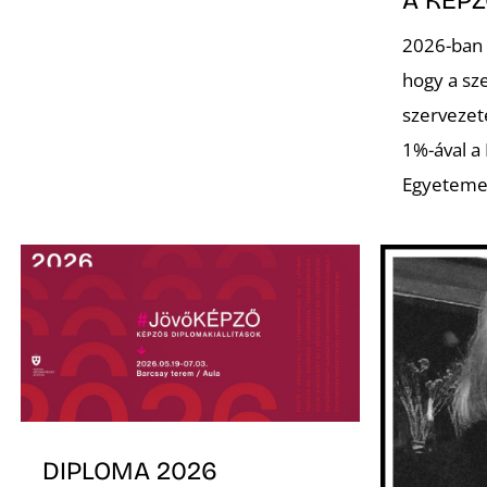
A KÉP
2026-ban 
hogy a sz
szervezet
1%-ával a
Egyeteme
DIPLOMA 2026