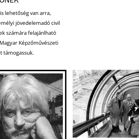
ZŐNEK
is lehetőség van arra,
emélyi jövedelemadó civil
ek számára felajánlható
 Magyar Képzőművészeti
t támogassuk.