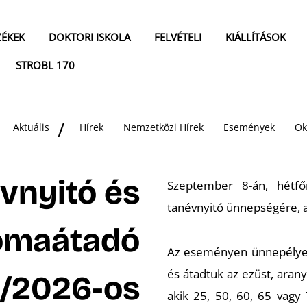
ZÉKEK
DOKTORI ISKOLA
FELVÉTELI
KIÁLLÍTÁSOK
STROBL 170
Aktuális
Hírek
Nemzetközi Hírek
Események
Ok
vnyitó és
Szeptember 8-án, hétf
tanévnyitó ünnepségére, 
lomaátadó
Az eseményen ünnepélyesen
és átadtuk az ezüst, arany
/2026-os
akik 25, 50, 60, 65 vagy