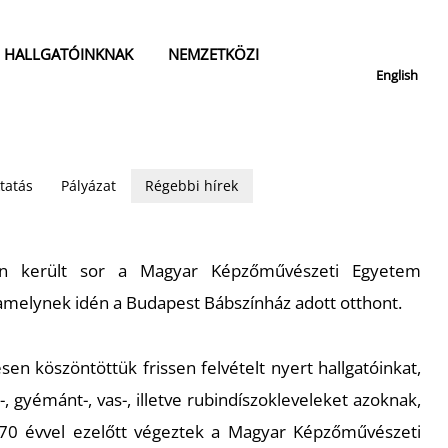
HALLGATÓINKNAK
NEMZETKÖZI
English
tatás
Pályázat
Régebbi hírek
őn került sor a Magyar Képzőművészeti Egyetem
amelynek idén a Budapest Bábszínház adott otthont.
 köszöntöttük frissen felvételt nyert hallgatóinkat,
-, gyémánt-, vas-, illetve rubindíszokleveleket azoknak,
 70 évvel ezelőtt végeztek a Magyar Képzőművészeti