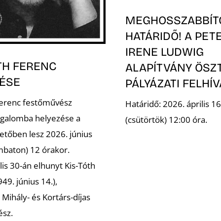
MEGHOSSZABBÍT
HATÁRIDŐ! A PET
IRENE LUDWIG
TH FERENC
ALAPÍTVÁNY ÖSZ
ÉSE
PÁLYÁZATI FELHÍ
Ferenc festőművész
Határidő: 2026. április 16
galomba helyezése a
(csütörtök) 12:00 óra.
etőben lesz 2026. június
mbaton) 12 órakor.
lis 30-án elhunyt Kis-Tóth
49. június 14.),
Mihály- és Kortárs-díjas
ész.