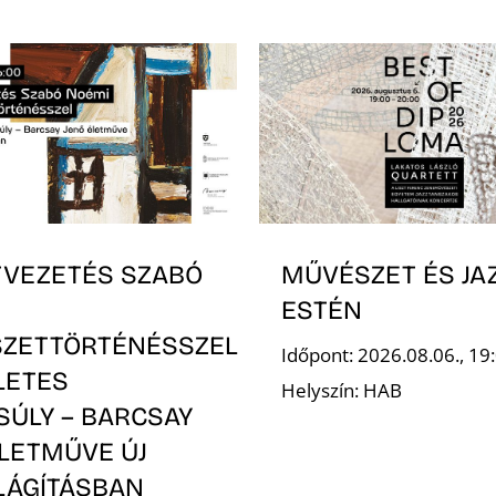
TVEZETÉS SZABÓ
MŰVÉSZET ÉS JA
ESTÉN
ZETTÖRTÉNÉSSZEL
Időpont: 2026.08.06., 19
LETES
Helyszín: HAB
SÚLY – BARCSAY
ÉLETMŰVE ÚJ
LÁGÍTÁSBAN