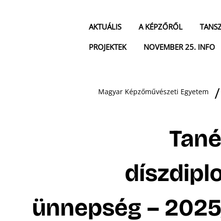
AKTUÁLIS
A KÉPZŐRŐL
TANS
PROJEKTEK
NOVEMBER 25. INFO
Magyar Képzőművészeti Egyetem
Tané
díszdip
ünnepség – 2025