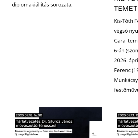
diplomakiállítás-sorozata.
TEMET
Kis-Tóth 
végső nyu
Garai tem
6-án (szo
2026. ápri
Ferenc (19
Munkácsy 
festőműv