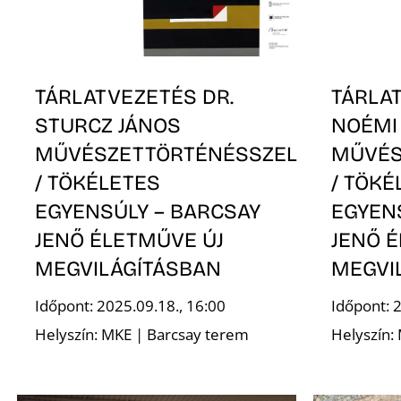
TÁRLATVEZETÉS DR.
TÁRLA
STURCZ JÁNOS
NOÉMI
MŰVÉSZETTÖRTÉNÉSSZEL
MŰVÉS
/ TÖKÉLETES
/ TÖKÉ
EGYENSÚLY – BARCSAY
EGYEN
JENŐ ÉLETMŰVE ÚJ
JENŐ 
MEGVILÁGÍTÁSBAN
MEGVI
Időpont: 2025.09.18., 16:00
Időpont: 
Helyszín: MKE | Barcsay terem
Helyszín: