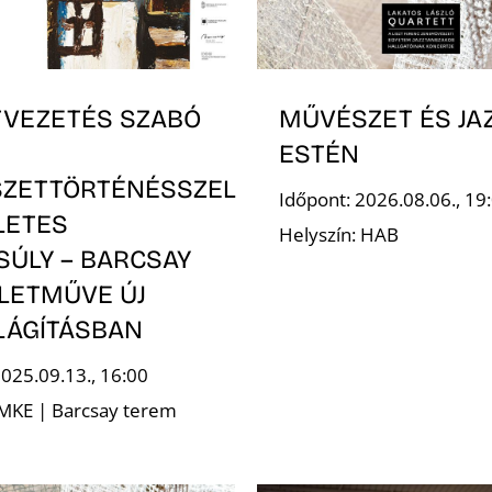
TVEZETÉS SZABÓ
MŰVÉSZET ÉS JA
ESTÉN
ZETTÖRTÉNÉSSZEL
Időpont: 2026.08.06., 19
LETES
Helyszín: HAB
SÚLY – BARCSAY
ÉLETMŰVE ÚJ
LÁGÍTÁSBAN
2025.09.13., 16:00
 MKE | Barcsay terem