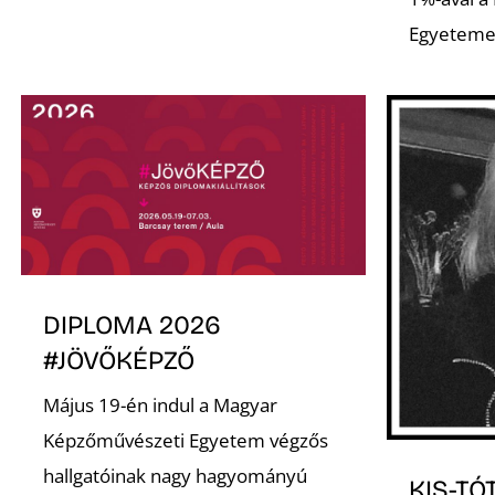
Egyeteme
DIPLOMA 2026
#JÖVŐKÉPZŐ
Május 19-én indul a Magyar
Képzőművészeti Egyetem végzős
hallgatóinak nagy hagyományú
KIS-TÓ