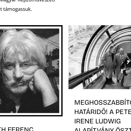
t támogassuk.
MEGHOSSZABBÍT
HATÁRIDŐ! A PET
IRENE LUDWIG
TH FERENC
ALAPÍTVÁNY ÖSZ