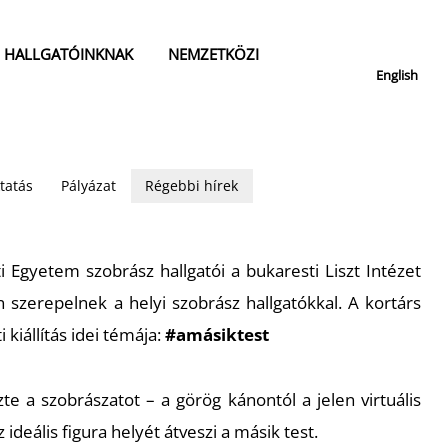
HALLGATÓINKNAK
NEMZETKÖZI
English
tatás
Pályázat
Régebbi hírek
Egyetem szobrász hallgatói a bukaresti Liszt Intézet
on szerepelnek a helyi szobrász hallgatókkal. A kortárs
kiállítás idei témája:
#
amásiktest
te a szobrászatot – a görög kánontól a jelen virtuális
ideális figura helyét átveszi a másik test.