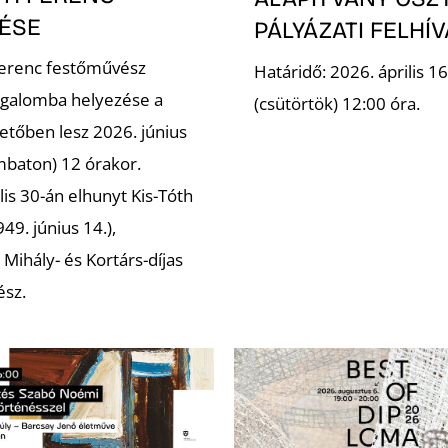
ÉSE
PÁLYÁZATI FELHÍ
Ferenc festőművész
Határidő: 2026. április 16
galomba helyezése a
(csütörtök) 12:00 óra.
etőben lesz 2026. június
mbaton) 12 órakor.
lis 30-án elhunyt Kis-Tóth
49. június 14.),
Mihály- és Kortárs-díjas
ész.