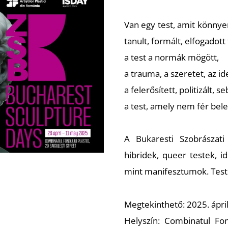
Van egy test, amit könnyen
tanult, formált, elfogadott 
a test a normák mögött,
a trauma, a szeretet, az iden
a felerősített, politizált, s
a test, amely nem fér be
A Bukaresti Szobrászati
hibridek, queer testek, id
mint manifesztumok. Test
Megtekinthető: 2025. ápril
Helyszín: Combinatul Fond