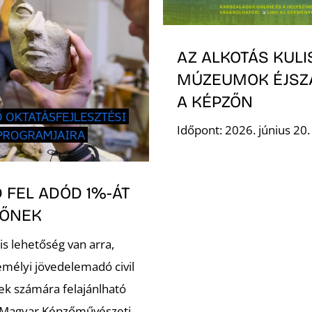
AZ ALKOTÁS KULI
MÚZEUMOK ÉJSZ
A KÉPZŐN
Időpont: 2026. június 20
 FEL ADÓD 1%-ÁT
ZŐNEK
is lehetőség van arra,
emélyi jövedelemadó civil
ek számára felajánlható
 Magyar Képzőművészeti