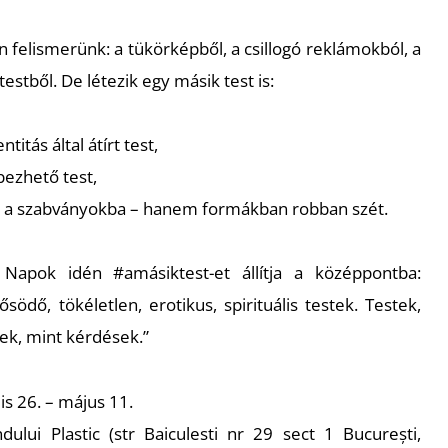
 felismerünk: a tükörképből, a csillogó reklámokból, a
testből. De létezik egy másik test is:
titás által átírt test,
ebezhető test,
le a szabványokba – hanem formákban robban szét.
 Napok idén #amásiktest-et állítja a középpontba:
ősödő, tökéletlen, erotikus, spirituális testek. Testek,
ek, mint kérdések.”
is 26. – május 11.
ului Plastic (str Baiculesti nr 29 sect 1 București,