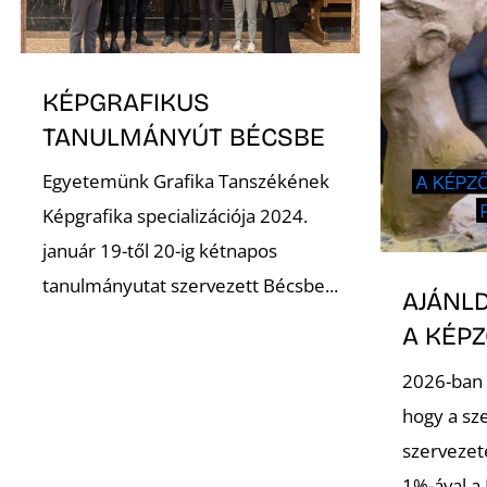
KÉPGRAFIKUS
TANULMÁNYÚT BÉCSBE
Egyetemünk Grafika Tanszékének
Képgrafika specializációja 2024.
január 19-től 20-ig kétnapos
tanulmányutat szervezett Bécsbe...
AJÁNLD
A KÉP
2026-ban 
hogy a sz
szervezet
1%-ával a