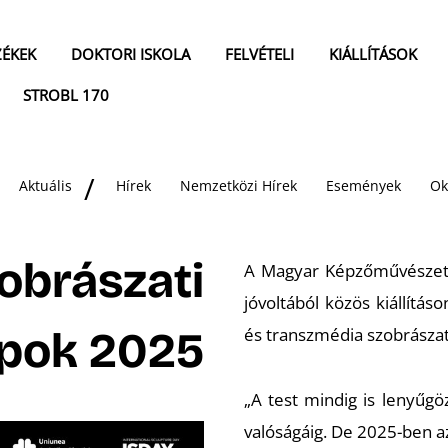
ZÉKEK
DOKTORI ISKOLA
FELVÉTELI
KIÁLLÍTÁSOK
STROBL 170
Aktuális
Hírek
Nemzetközi Hírek
Események
Ok
obrászati
A Magyar Képzőművészeti 
jóvoltából közös kiállítás
pok 2025
és transzmédia szobrászati 
„A test mindig is lenyűgöz
valóságáig. De 2025-ben az 