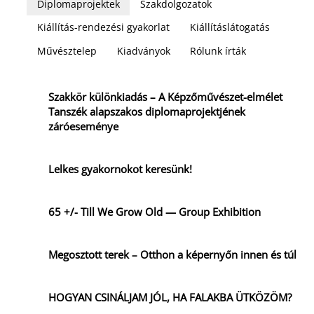
Diplomaprojektek
Szakdolgozatok
Kiállítás-rendezési gyakorlat
Kiállításlátogatás
Művésztelep
Kiadványok
Rólunk írták
Szakkör különkiadás – A Képzőművészet-elmélet
Tanszék alapszakos diplomaprojektjének
záróeseménye
Lelkes gyakornokot keresünk!
65 +/- Till We Grow Old — Group Exhibition
Megosztott terek – Otthon a képernyőn innen és túl
HOGYAN CSINÁLJAM JÓL, HA FALAKBA ÜTKÖZÖM?