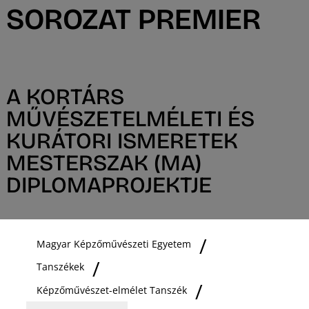
SOROZAT PREMIER
A KORTÁRS
MŰVÉSZETELMÉLETI ÉS
KURÁTORI ISMERETEK
MESTERSZAK (MA)
DIPLOMAPROJEKTJE
Magyar Képzőművészeti Egyetem
Tanszékek
Képzőművészet-elmélet Tanszék