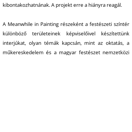
kibontakozhatnának. A projekt erre a hiányra reagál.
A Meanwhile in Painting részeként a festészeti színtér
különböző területeinek képviselőivel készítettünk
interjúkat, olyan témák kapcsán, mint az oktatás, a
műkereskedelem és a magyar festészet nemzetközi
kontextusban. A videóinterjúkból összeállított
kisfilmeket elsőként egy nyilvános vetítésen, a Bem
mozi vásznán tekinthetik meg az érdeklődők.
A diplomamunka másik eseménye a Budapest
Galériában rendezett kiállítás, mely olyan Y generációs
– ún. „emerging” (feltörekvő) – festők és a festészet
médiumára reflektáló művészek munkáit mutatja be,