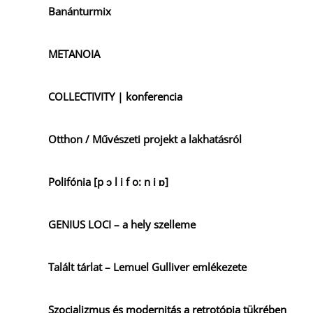
Banánturmix
METANOIA
COLLECTIVITY | konferencia
Otthon / Művészeti projekt a lakhatásról
Polifónia [p ɔ l i f o: n i ɒ]
GENIUS LOCI – a hely szelleme
Talált tárlat – Lemuel Gulliver emlékezete
Szocializmus és modernitás a retrotópia tükrében