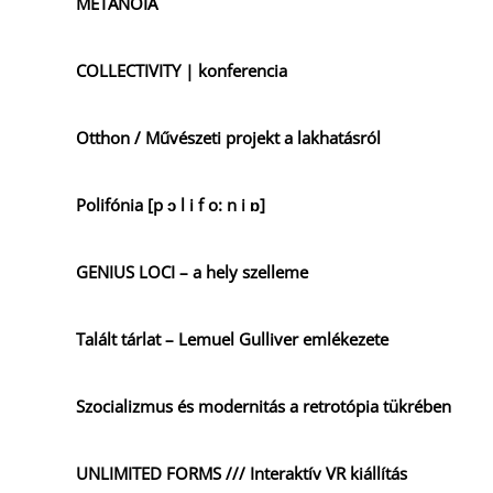
METANOIA
COLLECTIVITY | konferencia
Otthon / Művészeti projekt a lakhatásról
Polifónia [p ɔ l i f o: n i ɒ]
GENIUS LOCI – a hely szelleme
Talált tárlat – Lemuel Gulliver emlékezete
Szocializmus és modernitás a retrotópia tükrében
UNLIMITED FORMS /// Interaktív VR kiállítás