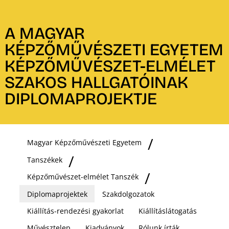
A MAGYAR
KÉPZŐMŰVÉSZETI EGYETEM
KÉPZŐMŰVÉSZET-ELMÉLET
SZAKOS HALLGATÓINAK
DIPLOMAPROJEKTJE
Magyar Képzőművészeti Egyetem
Tanszékek
Képzőművészet-elmélet Tanszék
Diplomaprojektek
Szakdolgozatok
Kiállítás-rendezési gyakorlat
Kiállításlátogatás
Művésztelep
Kiadványok
Rólunk írták