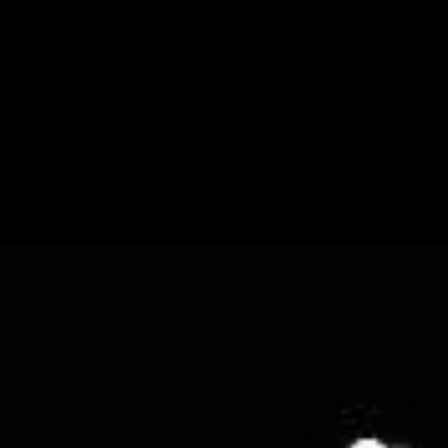
HALLGATÓINKNAK
NEMZETKÖZI
English