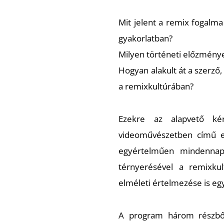
Mit jelent a remix fogalm
gyakorlatban?
Milyen történeti előzmény
Hogyan alakult át a szerző
a remixkultúrában?
Ezekre az alapvető ké
videoművészetben című es
egyértelműen mindennapi e
térnyerésével a remixku
elméleti értelmezése is egy
A program három részből 