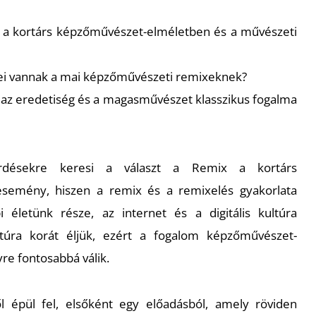
a a kortárs képzőművészet-elméletben és a művészeti
ei vannak a mai képzőművészeti remixeknek?
, az eredetiség és a magasművészet klasszikus fogalma
rdésekre keresi a választ a Remix a kortárs
emény, hiszen a remix és a remixelés gyakorlata
́letünk része, az internet és a digitális kultúra
ltúra korát éljük, ezért a fogalom képzőművészet-
re fontosabbá válik.
épül fel, elsőként egy előadásból, amely röviden