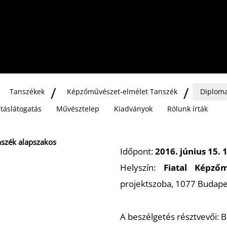
IDEOMŰVÉSZETBEN
Tanszékek
Képzőművészet-elmélet Tanszék
Diploma
lításlátogatás
Művésztelep
Kiadványok
Rólunk írták
nszék alapszakos
Időpont:
2016. június 15. 
Helyszín:
Fiatal Képző
projektszoba, 1077 Budapest
A beszélgetés résztvevői: B