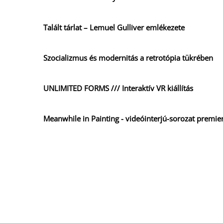
Talált tárlat – Lemuel Gulliver emlékezete
Szocializmus és modernitás a retrotópia tükrében
UNLIMITED FORMS /// Interaktív VR kiállítás
Meanwhile in Painting - videóinterjú-sorozat premie
Meanwhile in Painting
CRISIS WHAT CRISIS
Sensation