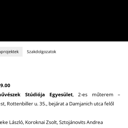
projektek
Szakdolgozatok
19.00
művészek Stúdiója Egyesület
, 2-es műterem –
, Rottenbiller u. 35., bejárat a Damjanich utca felől
eke László, Koroknai Zsolt, Sztojánovits Andrea