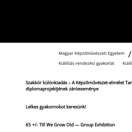
REMIX A KORTÁRS V
Magyar Képzőművészeti Egyetem
Kiállítás-rendezési gyakorlat
Kiál
Szakkör különkiadás – A Képzőművészet-elmélet Ta
diplomaprojektjének záróeseménye
Lelkes gyakornokot keresünk!
65 +/- Till We Grow Old — Group Exhibition