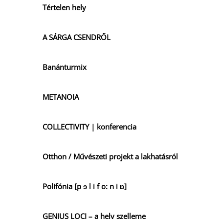
Tértelen hely
A SÁRGA CSENDRŐL
Banánturmix
METANOIA
COLLECTIVITY | konferencia
Otthon / Művészeti projekt a lakhatásról
Polifónia [p ɔ l i f o: n i ɒ]
GENIUS LOCI – a hely szelleme