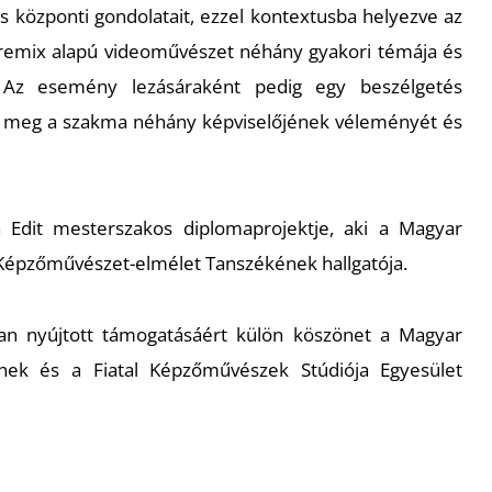
es központi gondolatait, ezzel kontextusba helyezve az
a remix alapú videoművészet néhány gyakori témája és
 Az esemény lezásáraként pedig egy beszélgetés
k meg a szakma néhány képviselőjének véleményét és
Edit mesterszakos diplomaprojektje, aki a Magyar
épzőművészet-elmélet Tanszékének hallgatója.
an nyújtott támogatásáért külön köszönet a Magyar
ek és a Fiatal Képzőművészek Stúdiója Egyesület