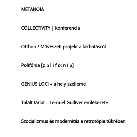
METANOIA
COLLECTIVITY | konferencia
Otthon / Művészeti projekt a lakhatásról
Polifónia [p ɔ l i f o: n i ɒ]
GENIUS LOCI – a hely szelleme
Talált tárlat – Lemuel Gulliver emlékezete
Szocializmus és modernitás a retrotópia tükrében