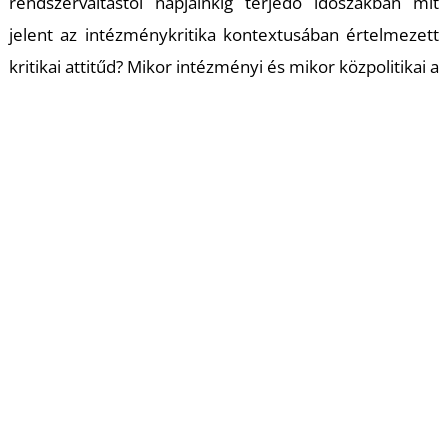
rendszerváltástól napjainkig terjedő időszakban mit
jelent az intézménykritika kontextusában értelmezett
kritikai attitűd? Mikor intézményi és mikor közpolitikai a
kritika? Mi a kritikusság jellemzője?
Gyakori jelenség, hogy amikor az
intézményrendszerről beszélünk, úgy teszünk, mintha
mi magunk nem lennénk a részesei. Kritikánkat
kívülálló pozícióból fogalmazzuk meg, így hárítjuk a
felelősségünket. Fontos kérdéskör ez, hiszen
diplomaprojektünk megvalósulását az NKA 300.000
forinttal támogatja. Továbbá az oktatási
intézményrendszer résztvevőiként, a Magyar
Képzőművészeti Egyetem Kortárs művészetelméleti és