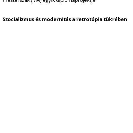
Szocializmus és modernitás a retrotópia tükrében
Kurátor, szervező: Vojnits-Purcsár Vító
Újabb kori tendenciák a kurátori gyakorlatban, mint
amilyen a XX. sz. 60-as éveinek és a modernitásnak az
újra-felfedezése, vagy a jelenlegi nemzeti,
populisztikus, reakciós jellegű politikai marketing-
stratégiák szintén múltba való révedései együttesen
keretezik a retrotópikus jelenséget. Beszélgetés-
sorozatunkban a művészet és politika nem mindig
súrlódásmentes metszéspontjait idézzük fel a jelenkor