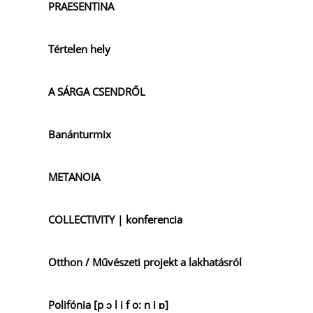
PRAESENTINA
Tértelen hely
A SÁRGA CSENDRŐL
Banánturmix
METANOIA
COLLECTIVITY | konferencia
Otthon / Művészeti projekt a lakhatásról
Polifónia [p ɔ l i f o: n i ɒ]