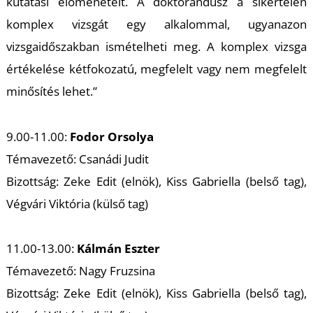
K
kutatási előmenetelt. A doktorandusz a sikertelen
komplex vizsgát egy alkalommal, ugyanazon
vizsgaidőszakban ismételheti meg. A komplex vizsga
értékelése kétfokozatú, megfelelt vagy nem megfelelt
minősítés lehet.”
9.00-11.00:
Fodor Orsolya
Témavezető: Csanádi Judit
Bizottság: Zeke Edit (elnök), Kiss Gabriella (belső tag),
Végvári Viktória (külső tag)
11.00-13.00:
Kálmán Eszter
Témavezető: Nagy Fruzsina
Bizottság: Zeke Edit (elnök), Kiss Gabriella (belső tag),