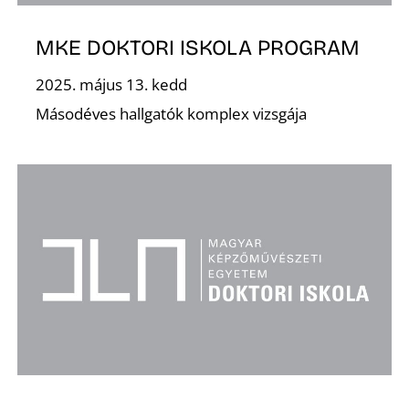
T
MKE DOKTORI ISKOLA PROGRAM
2025. május 13. kedd
Másodéves hallgatók komplex vizsgája
A