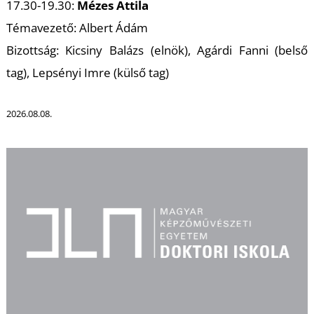
U
17.30-19.30:
Mézes Attila
Témavezető: Albert Ádám
Bizottság: Kicsiny Balázs (elnök), Agárdi Fanni (belső
tag), Lepsényi Imre (külső tag)
2026.08.08.
Á