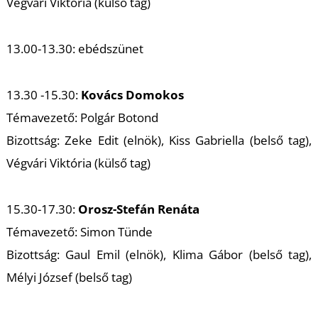
T
Végvári Viktória (külső tag)
13.00-13.30: ebédszünet
13.30 -15.30:
Kovács Domokos
Témavezető: Polgár Botond
Bizottság: Zeke Edit (elnök), Kiss Gabriella (belső tag),
Végvári Viktória (külső tag)
15.30-17.30:
Orosz-Stefán Renáta
Témavezető: Simon Tünde
Bizottság: Gaul Emil (elnök), Klima Gábor (belső tag),
Mélyi József (belső tag)