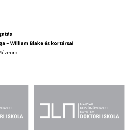
ogatás
a – William Blake és kortársai
 Múzeum