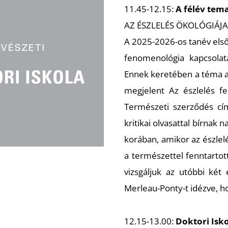
11.45-12.15:
A félév tem
AZ ÉSZLELÉS ÖKOLÓGIÁJA
A 2025-2026-os tanév első
fenomenológia kapcsolatá
Ennek keretében a téma 
megjelent Az észlelés f
Természeti szerződés cí
kritikai olvasattal bírnak 
korában, amikor az észlelé
a természettel fenntartot
vizsgáljuk az utóbbi két
Merleau-Ponty-t idézve, ho
12.15-13.00:
Doktori Isk