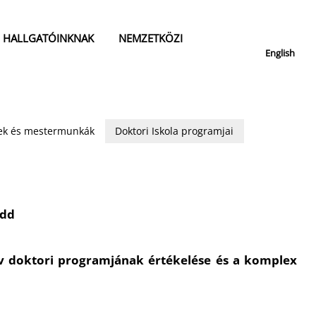
HALLGATÓINKNAK
NEMZETKÖZI
English
isek és mestermunkák
Doktori Iskola programjai
edd
v doktori programjának értékelése és a komplex