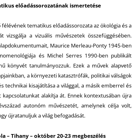
atikus előadássorozatának ismertetése
 félévének tematikus előadássorozata az ökológia és a
t vizsgálja a vizuális művészetek összefüggésében.
alapdokumentumait, Maurice Merleau-Ponty 1945-ben
enomenológiája és Michel Serres 1990-ben publikált
mű könyvét tanulmányozzuk. Ezek a művek alapvető
napjainkban, a környezeti katasztrófák, politikai válságok
s technikai kisajátítása a világgal, a másik emberrel és
t kapcsolatunkat alakítja át. Ennek kontextusában újra
 évszázad autonóm művészetét, amelynek célja volt,
gy újratanuljuk a világ befogadását.
ola – Tihany – október 20-23 megbeszélés