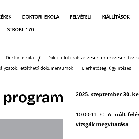
ZÉKEK
DOKTORI ISKOLA
FELVÉTELI
KIÁLLÍTÁSOK
STROBL 170
Doktori iskola
Doktori fokozatszerzések, értekezések, téz
bályzatok, letölthető dokumentumok
Elérhetőség, ügyintézés
a program
2025. szeptember 30. k
10.00-11.30:
A múlt félé
vizsgák megvitatása