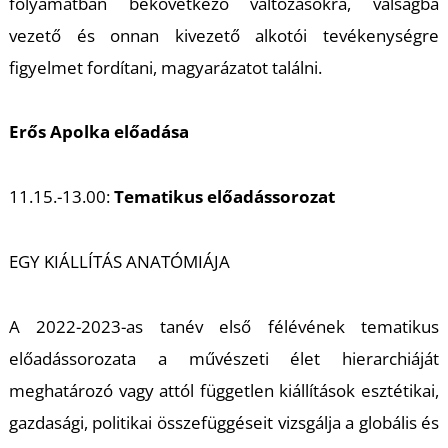
K
folyamatban bekövetkező változásokra, válságba
vezető és onnan kivezető alkotói tevékenységre
figyelmet fordítani, magyarázatot találni.
Erős Apolka
előadása
11.15.-13.00:
Tematikus előadássorozat
EGY KIÁLLÍTÁS ANATÓMIÁJA
A 2022-2023-as tanév első félévének tematikus
előadássorozata a művészeti élet hierarchiáját
meghatározó vagy attól független kiállítások esztétikai,
gazdasági, politikai összefüggéseit vizsgálja a globális és