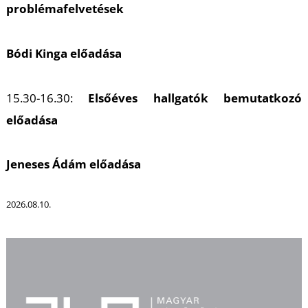
problémafelvetések
Bódi Kinga előadása
15.30-16.30:
Elsőéves hallgatók bemutatkozó
L
előadása
Jeneses Ádám előadása
2026.08.10.