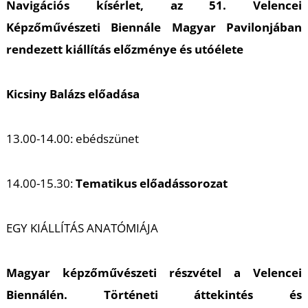
U
Navigációs kísérlet, az 51. Velencei
Képzőművészeti Biennále Magyar Pavilonjában
rendezett kiállítás előzménye és utóélete
Kicsiny Balázs előadása
13.00-14.00: ebédszünet
Á
14.00-15.30:
Tematikus előadássorozat
EGY KIÁLLÍTÁS ANATÓMIÁJA
Magyar képzőművészeti részvétel a Velencei
Biennálén. Történeti áttekintés és