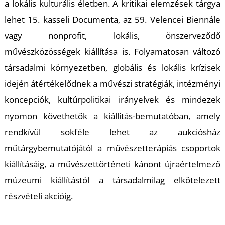
T
a lokális kulturális életben. A kritikai elemzések tárgya
lehet 15. kasseli Documenta, az 59. Velencei Biennále
vagy nonprofit, lokális, önszerveződő
művészközösségek kiállítása is. Folyamatosan változó
társadalmi környezetben, globális és lokális krízisek
idején átértékelődnek a művészi stratégiák, intézményi
koncepciók, kultúrpolitikai irányelvek és mindezek
nyomon követhetők a kiállítás-bemutatóban, amely
rendkívül sokféle lehet az aukciósház
műtárgybemutatójától a művészetterápiás csoportok
kiállításáig, a művészettörténeti kánont újraértelmező
múzeumi kiállítástól a társadalmilag elkötelezett
részvételi akcióig.