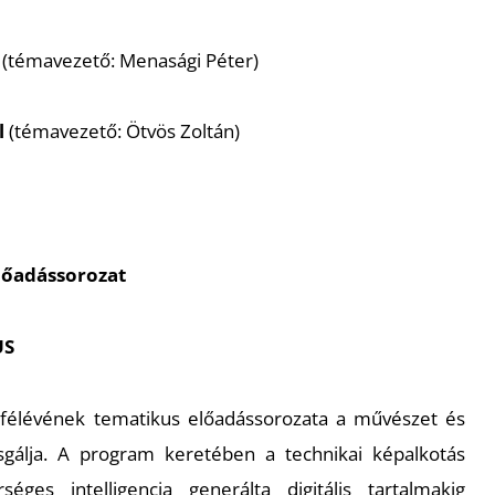
(témavezető: Menasági Péter)
l
(témavezető: Ötvös Zoltán)
lőadássorozat
US
 félévének tematikus előadássorozata a művészet és
zsgálja. A program keretében a technikai képalkotás
éges intelligencia generálta digitális tartalmakig