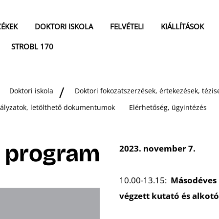
ZÉKEK
DOKTORI ISKOLA
FELVÉTELI
KIÁLLÍTÁSOK
STROBL 170
Doktori iskola
Doktori fokozatszerzések, értekezések, téz
bályzatok, letölthető dokumentumok
Elérhetőség, ügyintézés
a program
2023. november 7.
10.00-13.15:
Másodéves 
végzett kutató és alkot