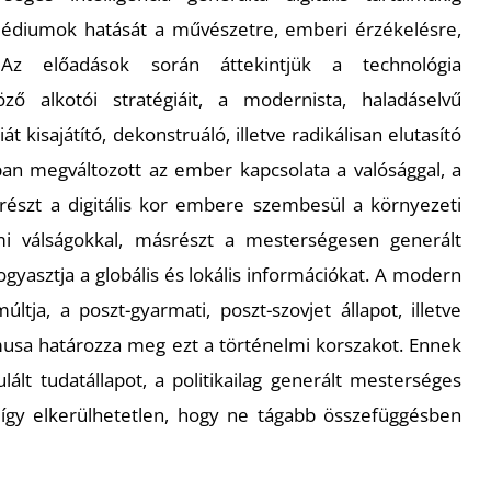
 médiumok hatását a művészetre, emberi érzékelésre,
 Az előadások során áttekintjük a technológia
öző alkotói stratégiáit, a modernista, haladáselvű
t kisajátító, dekonstruáló, illetve radikálisan elutasító
dban megváltozott az ember kapcsolata a valósággal, a
yrészt a digitális kor embere szembesül a környezeti
lmi válságokkal, másrészt a mesterségesen generált
gyasztja a globális és lokális információkat. A modern
múltja, a poszt-gyarmati, poszt-szovjet állapot, illetve
musa határozza meg ezt a történelmi korszakot. Ennek
lált tudatállapot, a politikailag generált mesterséges
, így elkerülhetetlen, hogy ne tágabb összefüggésben