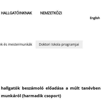
HALLGATÓINKNAK
NEMZETKÖZI
English
isek és mestermunkák
Doktori Iskola programjai
hallgatók beszámoló előadása a múlt tanévben
ó munkáról (harmadik csoport)