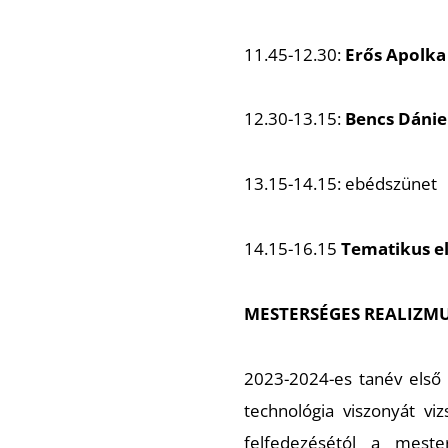
11.45-12.30:
Erős Apolka
12.30-13.15:
Bencs Dánie
13.15-14.15:
ebédszünet
14.15-16.15
Tematikus e
MESTERSÉGES REALIZM
2023-2024-es tanév első
technológia viszonyát vi
felfedezésétól a mesters