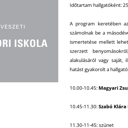
Időtartam hallgatóként: 2
A program keretében az
számolnak be a másodéve
ismertetése mellett lehe
szerzett benyomásokró
alakulásáról vagy saját,
hatást gyakorolt a hallga
10.00-10.45:
Magyari Zsu
10.45-11.30:
Szabó Klára
11.30-11-45:
szünet