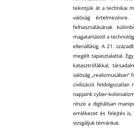
tekintjük át a technikai
valóság értelmezésre.
felhasználásának különb
magatartástól a technológiá
ellenállásig. A 21. száza
megélt tapasztalattal. Eg
katasztrófákkal, társada
valóság „realizmusában” fo
civilizáció feldolgozatlan 
napjaink cyber-kolonializ
része a digitálisan manipu
emlékezet és felejtés is
vizsgáljuk témánkat.