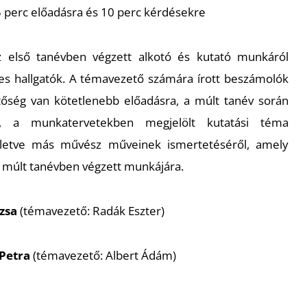
5 perc előadásra és 10 perc kérdésekre
 első tanévben végzett alkotó és kutató munkáról
s hallgatók. A témavezető számára írott beszámolók
tőség van kötetlenebb előadásra, a múlt tanév során
l, a munkatervetekben megjelölt kutatási téma
 illetve más művész műveinek ismertetéséről, amely
tó múlt tanévben végzett munkájára.
zsa
(témavezető: Radák Eszter)
 Petra
(témavezető: Albert Ádám)