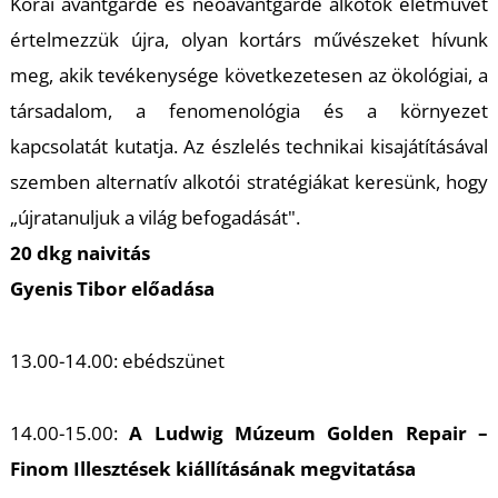
T
Korai avantgarde és neoavantgarde alkotók életművét
értelmezzük újra, olyan kortárs művészeket hívunk
meg, akik tevékenysége következetesen az ökológiai, a
társadalom, a fenomenológia és a környezet
kapcsolatát kutatja. Az észlelés technikai kisajátításával
szemben alternatív alkotói stratégiákat keresünk, hogy
„újratanuljuk a világ befogadását".
20 dkg naivitás
Gyenis Tibor előadása
13.00-14.00:
ebédszünet
14.00-15.00:
A Ludwig Múzeum
Golden Repair –
Finom Illesztések
kiállításának megvitatása