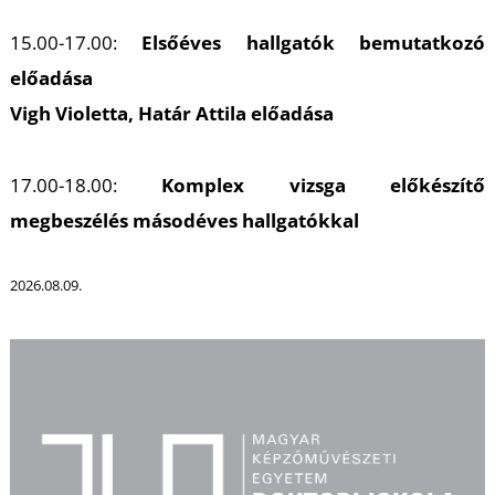
U
15.00-17.00:
Elsőéves hallgatók bemutatkozó
előadása
Vigh Violetta, Határ Attila előadása
17.00-18.00:
Komplex vizsga előkészítő
megbeszélés másodéves hallgatókkal
Á
2026.08.09.