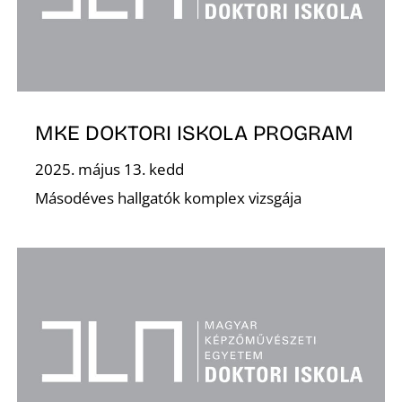
T
MKE DOKTORI ISKOLA PROGRAM
2025. május 13. kedd
Másodéves hallgatók komplex vizsgája
A