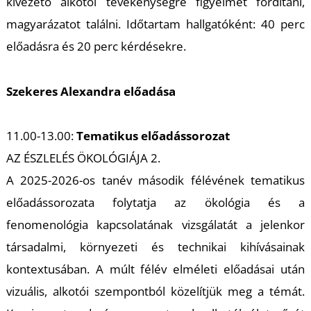
K
kivezető alkotói tevékenységre figyelmet fordítani,
magyarázatot találni. Időtartam hallgatóként: 40 perc
előadásra és 20 perc kérdésekre.
Szekeres Alexandra előadása
11.00-13.00:
Tematikus előadássorozat
AZ ÉSZLELÉS ÖKOLÓGIÁJA 2.
A 2025-2026-os tanév második félévének tematikus
előadássorozata folytatja az ökológia és a
fenomenológia kapcsolatának vizsgálatát a jelenkor
társadalmi, környezeti és technikai kihívásainak
kontextusában. A múlt félév elméleti előadásai után
vizuális, alkotói szempontból közelítjük meg a témát.