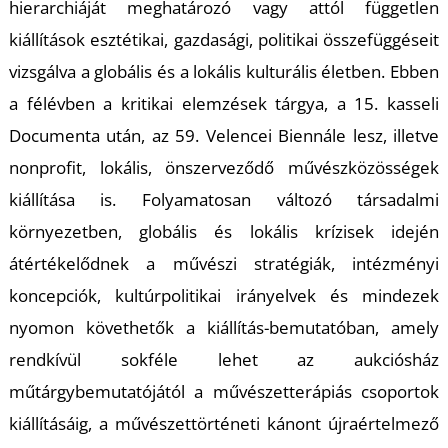
T
hierarchiáját meghatározó vagy attól független
kiállítások esztétikai, gazdasági, politikai összefüggéseit
vizsgálva a globális és a lokális kulturális életben. Ebben
a félévben a kritikai elemzések tárgya, a 15. kasseli
Documenta után, az 59. Velencei Biennále lesz, illetve
nonprofit, lokális, önszerveződő művészközösségek
kiállítása is. Folyamatosan változó társadalmi
környezetben, globális és lokális krízisek idején
átértékelődnek a művészi stratégiák, intézményi
koncepciók, kultúrpolitikai irányelvek és mindezek
nyomon követhetők a kiállítás-bemutatóban, amely
rendkívül sokféle lehet az aukciósház
műtárgybemutatójától a művészetterápiás csoportok
kiállításáig, a művészettörténeti kánont újraértelmező