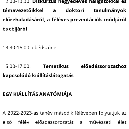
K
12.00-13.30:
Diskurzus negyedéves hallgatókkal és
témavezetőikkel a doktori tanulmányok
előrehaladásáról, a féléves prezentációk módjáról
és céljáról
13.30-15.00: ebédszünet
15.00-17.00:
Tematikus előadássorozathoz
kapcsolódó kiállításlátogatás
EGY KIÁLLÍTÁS ANATÓMIÁJA
A 2022-2023-as tanév második félévében folytatjuk az
első félév előadássorozatát a művészeti élet