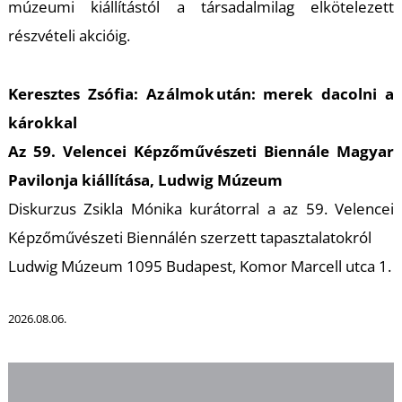
U
múzeumi kiállítástól a társadalmilag elkötelezett
részvételi akcióig.
Keresztes Zsófia: Az álmok után: merek dacolni a
károkkal
Az 59. Velencei Képzőművészeti Biennále Magyar
Pavilonja kiállítása, Ludwig Múzeum
Á
Diskurzus Zsikla Mónika kurátorral a az 59. Velencei
Képzőművészeti Biennálén szerzett tapasztalatokról
Ludwig Múzeum 1095 Budapest, Komor Marcell utca 1.
2026.08.06.