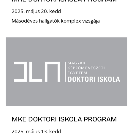
T
2025. május 20. kedd
Másodéves hallgatók komplex vizsgája
A
MKE DOKTORI ISKOLA PROGRAM
2025. május 13. kedd