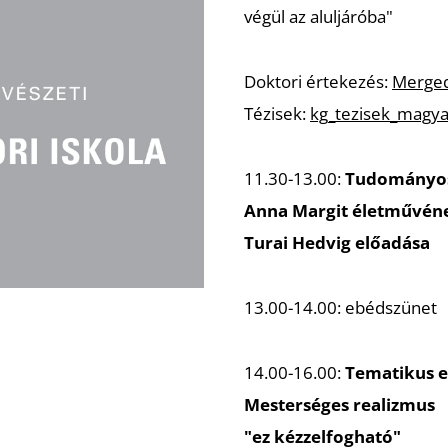
végül az aluljáróba"
Doktori értekezés:
Merged
Tézisek:
kg_tezisek_magya
11.30-13.00:
Tudományos
Anna Margit életművén
Turai Hedvig előadása
13.00-14.00: ebédszünet
14.00-16.00:
Tematikus e
Mesterséges realizmus
"ez kézzelfogható"