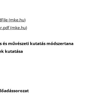
File (mke.hu)
r.pdf (mke.hu)
 és művészeti kutatás módszertana
ek kutatása
lőadássorozat