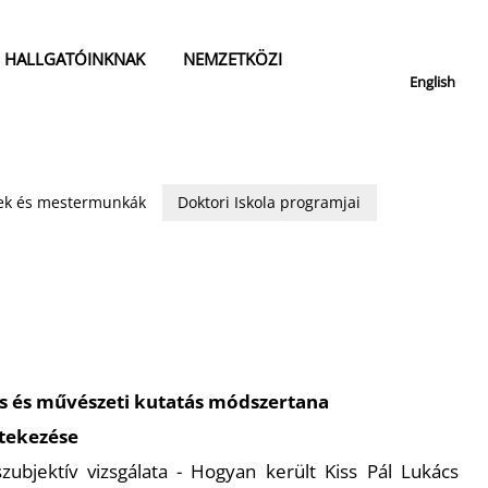
HALLGATÓINKNAK
NEMZETKÖZI
English
isek és mestermunkák
Doktori Iskola programjai
 és művészeti kutatás módszertana
rtekezése
 szubjektív vizsgálata - Hogyan került Kiss Pál Lukács