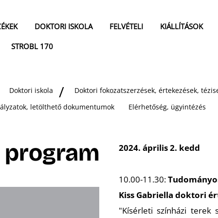
ZÉKEK
DOKTORI ISKOLA
FELVÉTELI
KIÁLLÍTÁSOK
STROBL 170
Doktori iskola
Doktori fokozatszerzések, értekezések, téz
bályzatok, letölthető dokumentumok
Elérhetőség, ügyintézés
a program
2024. április 2. kedd
10.00-11.30:
Tudományos
Kiss Gabriella doktori é
"Kísérleti színházi terek