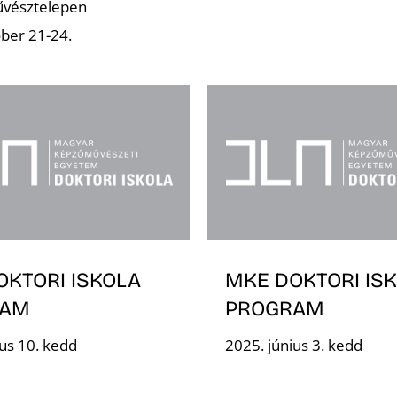
űvésztelepen
ber 21-24.
OKTORI ISKOLA
MKE DOKTORI IS
RAM
PROGRAM
ius 10. kedd
2025. június 3. kedd